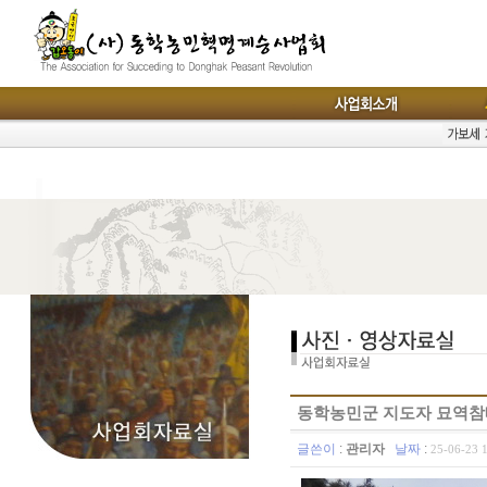
동학농민군 지도자 묘역참배
글쓴이
:
관리자
날짜
:
25-06-23