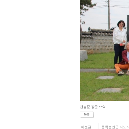
전봉준 장군 묘역
이전글
동학농민군 지도자