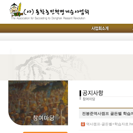
전봉준역사캠프 골든벨 학습
역사캠프-골든벨+학습자료.hwp 