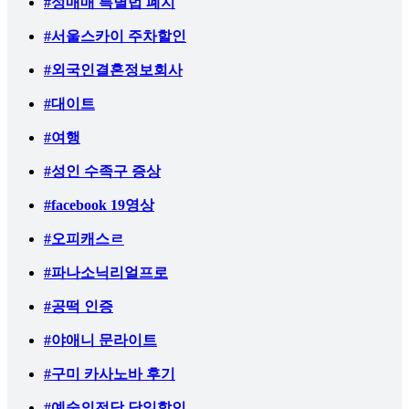
#성매매 특별법 폐지
#서울스카이 주차할인
#외국인결혼정보회사
#대이트
#여행
#성인 수족구 증상
#facebook 19영상
#오피캐스ㄹ
#파나소닉리얼프로
#공떡 인증
#야애니 문라이트
#구미 카사노바 후기
#예술의전당 당일할인