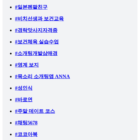
#일본펜팔친구
#비치선생과 보건교육
#경락맛사지자격증
#보건체육 실습수업
#소개팅개발삼매경
#영계 보지
#목소리 소개팅앱 ANNA
#성인식
#바로연
#주말 데이트 코스
#채팅5678
#코코아북