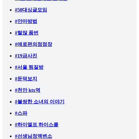
#50대싱글모임
#안마방법
#털많 품번
#애로편의점점장
#19금사진
#서울 찜질방
#둔덕보지
#천안 ktx역
#불쌍한 소녀의 이야기
#스파
#하이엘프 하이스쿨
#선생님정액변소