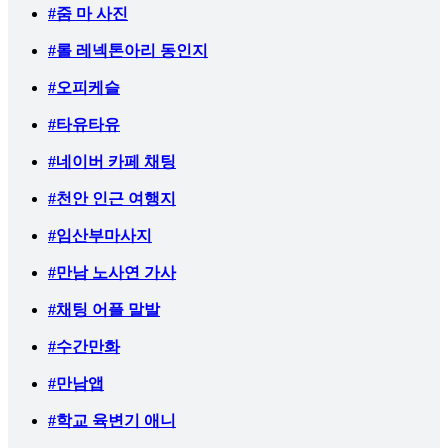
#줌 마 사진
#롤 레넥톤아리 동인지
#오피케슬
#타유타유
#네이버 카페 채팅
#천안 인근 여행지
#임산부마사지
#만남 노사연 가사
#채팅 어플 말발
#수간만화
#만남앱
#학교 육변기 애니