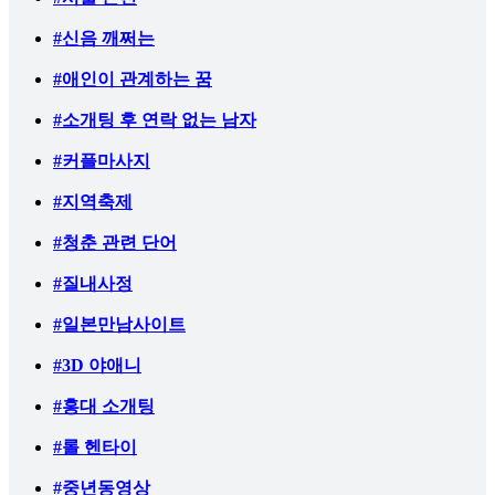
#신음 깨쩌는
#애인이 관계하는 꿈
#소개팅 후 연락 없는 남자
#커플마사지
#지역축제
#청춘 관련 단어
#질내사정
#일본만남사이트
#3D 야애니
#홍대 소개팅
#롤 헨타이
#중년동영상