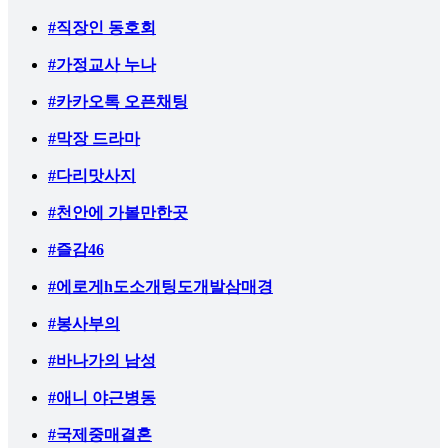
#직장인 동호회
#가정교사 누나
#카카오톡 오픈채팅
#막장 드라마
#다리맛사지
#천안에 가볼만한곳
#즐감46
#에로게h도소개팅도개발삼매경
#봉사부의
#바나가의 남성
#애니 야근병동
#국제중매결혼