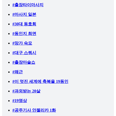
#출장타이마사지
#마사지 일본
#30대 동호회
#동인지 최면
#망가 숙모
#대구 스쿼시
#출장마술쇼
#왜근
#이 멋진 세계에 축복을 19동인
#과외받는 20살
#19영상
#공주기사 안젤리카 1화