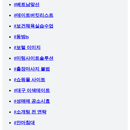
#베트남맞선
#데이트버킷리스트
#보건체육실습수업
#동방ts
#보털 이미지
#미팅사이트솔루션
#출장마사지 불법
#쇼핑몰 사이트
#대구 이색데이트
#성매매 공소시효
#소개팅 전 연락
#안마침대