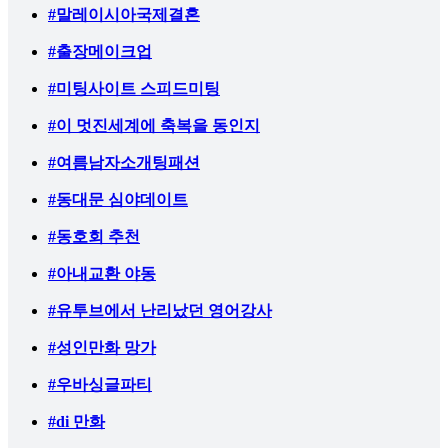
#말레이시아국제결혼
#출장메이크업
#미팅사이트 스피드미팅
#이 멋진세계에 축복을 동인지
#여름남자소개팅패션
#동대문 심야데이트
#동호회 추천
#아내교환 야동
#유투브에서 난리났던 영어강사
#성인만화 망가
#우바싱글파티
#di 만화