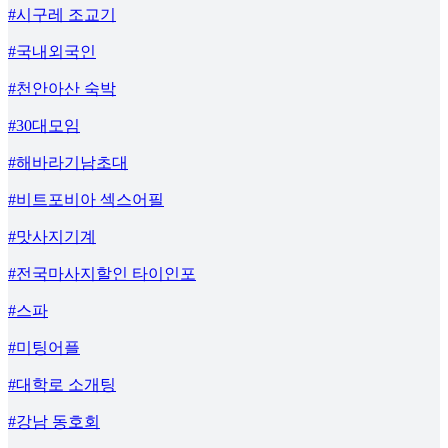
#시구레 조교기
#국내외국인
#천안아산 숙박
#30대모임
#해바라기남초대
#비트포비아 섹스어필
#맛사지기계
#전국마사지할인 타이인포
#스파
#미팅어플
#대학로 소개팅
#강남 동호회