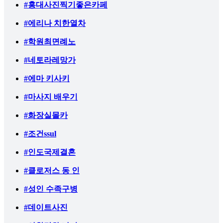
#홍대사진찍기좋은카페
#에리나 치한열차
#학원최면례노
#네토라레망가
#에마 키사키
#마사지 배우기
#화장실몰카
#조건ssul
#인도국제결혼
#클로저스 동 인
#성인 수족구병
#데이트사진