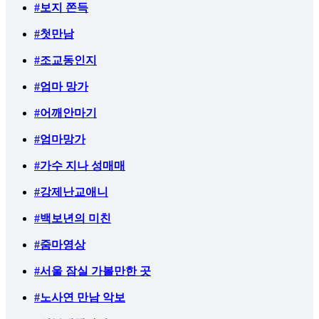
#보지 쫀득
#첫만남
#조교동인지
#엄마 망가
#어깨안마기
#엄마망가
#가수 지나 성매매
#강제난교애니
#백보년의 미친
#줌마영상
#서울 잠실 가볼만한 곳
#노사연 만남 악보