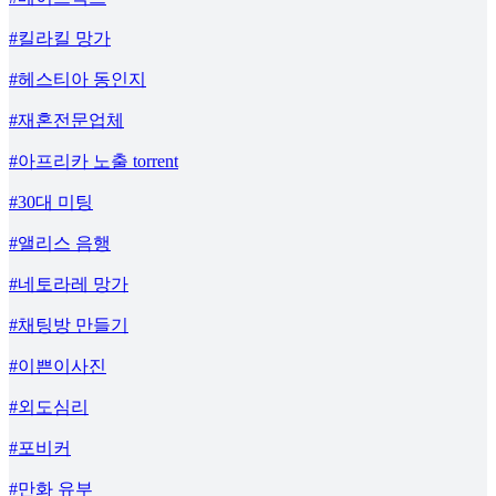
#킬라킬 망가
#헤스티아 동인지
#재혼전문업체
#아프리카 노출 torrent
#30대 미팅
#앨리스 음행
#네토라레 망가
#채팅방 만들기
#이쁜이사진
#외도심리
#포비커
#만화 유부