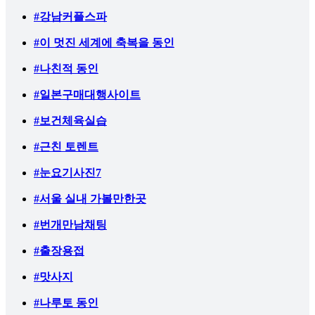
#강남커플스파
#이 멋진 세계에 축복을 동인
#나친적 동인
#일본구매대행사이트
#보건체육실습
#근친 토렌트
#눈요기사진7
#서울 실내 가볼만한곳
#번개만남채팅
#출장용접
#맛사지
#나루토 동인