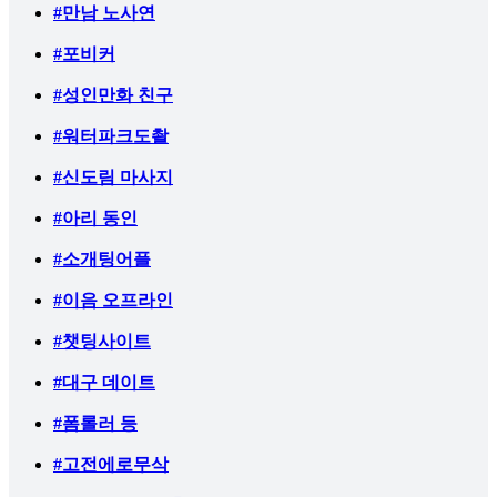
#만남 노사연
#포비커
#성인만화 친구
#워터파크도촬
#신도림 마사지
#아리 동인
#소개팅어플
#이음 오프라인
#챗팅사이트
#대구 데이트
#폼롤러 등
#고전에로무삭