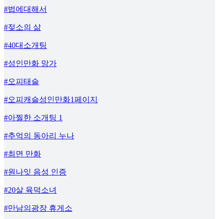
#법에대해서
#젖소의 삶
#40대소개팅
#성인만화 망가
#오피태슬
#오피캐슬성인만화1페이지
#아찔한 소개팅 1
#추억의 동아리 누나
#최면 만화
#원나잇 음성 인증
#20살 육덕소녀
#만남의광장 휴게소