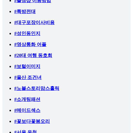
#출장샵 이용방법
#특방전대
#대구포장이사비용
#성인동인지
#영상통화 어플
#20대 여행 동호회
#보털이미지
#울산 조건녀
#노블스토리맘스홀릭
#소개팅패션
#메이드섹스
#꽃보다꽃봉오리
#서울 온천