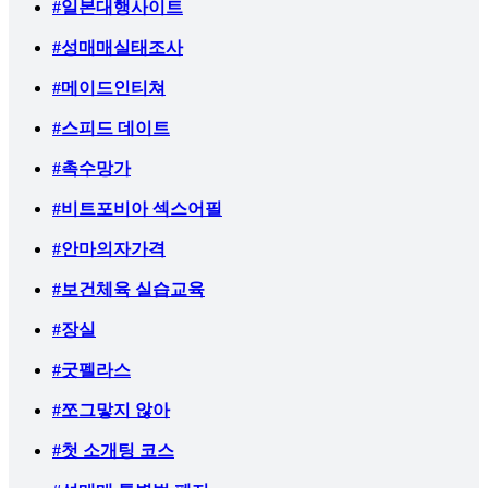
#일본대행사이트
#성매매실태조사
#메이드인티쳐
#스피드 데이트
#촉수망가
#비트포비아 섹스어필
#안마의자가격
#보건체육 실습교육
#장실
#굿펠라스
#쪼그맣지 않아
#첫 소개팅 코스