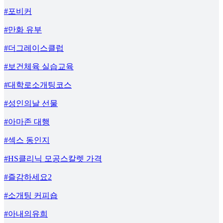
#포비커
#만화 유부
#더그레이스클럽
#보건체육 실습교육
#대학로소개팅코스
#성인의날 선물
#아마존 대행
#섹스 동인지
#HS클리닉 모공스칼렛 가격
#즐감하세요2
#소개팅 커피숍
#아내의유희