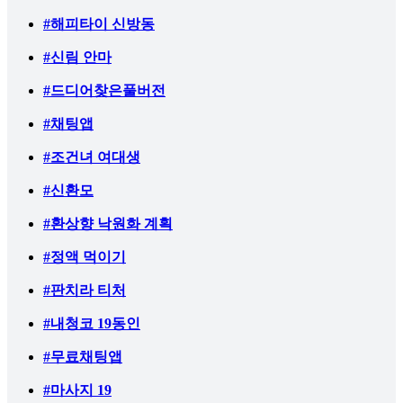
#해피타이 신방동
#신림 안마
#드디어찾은풀버전
#채팅앱
#조건녀 여대생
#신환모
#환상향 낙원화 계획
#정액 먹이기
#판치라 티처
#내청코 19동인
#무료채팅앱
#마사지 19