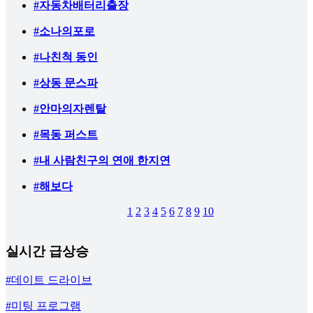
#자동차배터리출장
#소나의포로
#나친척 동인
#상동 문스파
#안마의자렌탈
#목동 퍼스트
#내 사람친구의 연애 한지연
#해보다
1
2
3
4
5
6
7
8
9
10
실시간 급상승
#데이트 드라이브
#미팅 프로그램