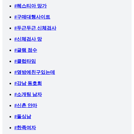
#헤스티아 망가
#구매대행사이트
#두근두근 신체검사
#신체검사 망
#글램 점수
#클럽타임
#옆방에친구있는데
#강남 동호회
#소개팅 남자
#신촌 안마
#돌싱남
#한족여자