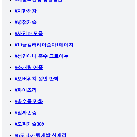
#치한전차
#병점캐슬
#사진19 모음
#19금갤러리아줌마1페이지
#성인애니 흑수 크로이누
#소개팅 어플
#오버워치 성인 만화
#파이즈리
#촉수물 만화
#질싸인증
#오피캐슬389
#h도 소개팅개발 산매경