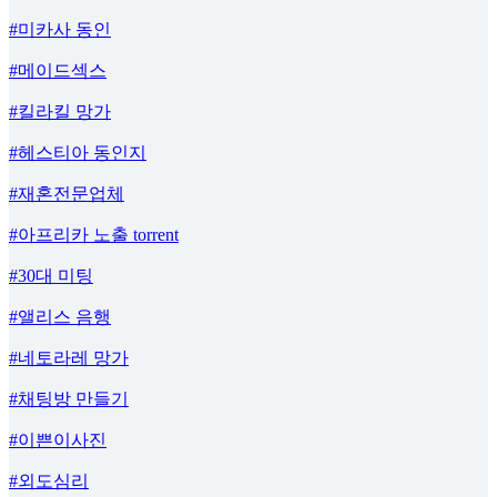
#미카사 동인
#메이드섹스
#킬라킬 망가
#헤스티아 동인지
#재혼전문업체
#아프리카 노출 torrent
#30대 미팅
#앨리스 음행
#네토라레 망가
#채팅방 만들기
#이쁜이사진
#외도심리