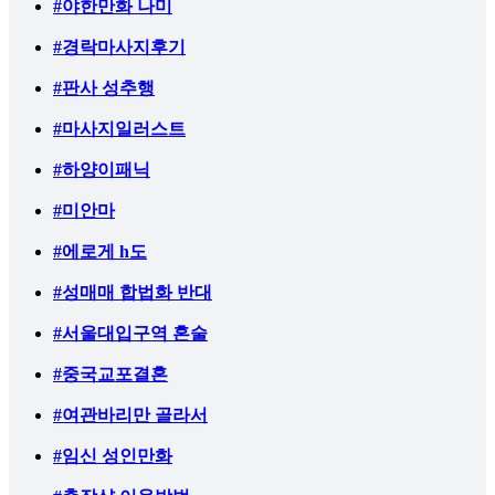
#야한만화 나미
#경락마사지후기
#판사 성추행
#마사지일러스트
#하양이패닉
#미안마
#에로게 h도
#성매매 합법화 반대
#서울대입구역 혼술
#중국교포결혼
#여관바리만 골라서
#임신 성인만화