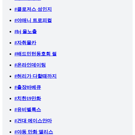
#클로저스 성인지
#야애니 트로피컬
#bj 올노출
#자취몰카
#배드민턴동호회 썰
#온라인데이팅
#허리가 다할때까지
#출장바베큐
#치한19만화
#유비벨록스
#건대 에이스안마
#야동 만화 앨리스