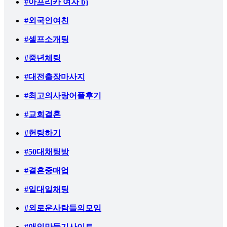
#아프리카 여자 bj
#외국인여친
#셀프소개팅
#중년체팅
#대전출장마사지
#최고의사랑어플후기
#교회결혼
#헌팅하기
#50대채팅방
#결혼중매업
#일대일채팅
#외로운사람들의모임
#애인만들기사이트