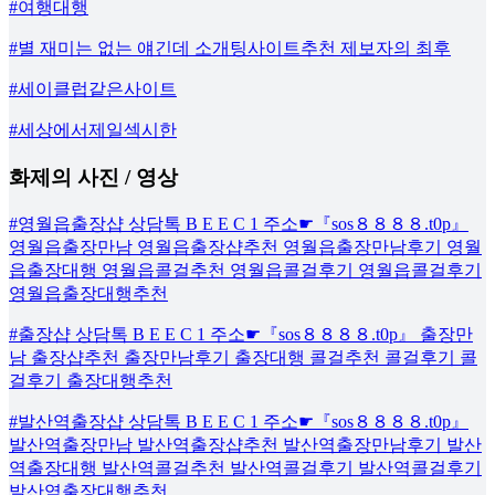
#여행대행
#별 재미는 없는 얘긴데 소개팅사이트추천 제보자의 최후
#세이클럽같은사이트
#세상에서제일섹시한
화제의 사진 / 영상
#영월읍출장샵 상담톡 B E E C 1 주소☛『sos８８８８.t0p』
영월읍출장만남 영월읍출장샵추천 영월읍출장만남후기 영월
읍출장대행 영월읍콜걸추천 영월읍콜걸후기 영월읍콜걸후기
영월읍출장대행추천
#출장샵 상담톡 B E E C 1 주소☛『sos８８８８.t0p』 출장만
남 출장샵추천 출장만남후기 출장대행 콜걸추천 콜걸후기 콜
걸후기 출장대행추천
#발산역출장샵 상담톡 B E E C 1 주소☛『sos８８８８.t0p』
발산역출장만남 발산역출장샵추천 발산역출장만남후기 발산
역출장대행 발산역콜걸추천 발산역콜걸후기 발산역콜걸후기
발산역출장대행추천