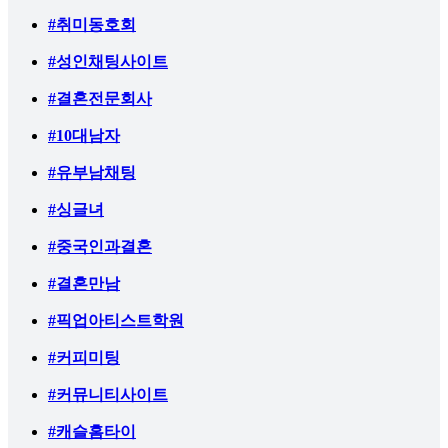
#취미동호회
#성인채팅사이트
#결혼전문회사
#10대남자
#유부남채팅
#싱글녀
#중국인과결혼
#결혼만남
#픽업아티스트학원
#커피미팅
#커뮤니티사이트
#캐슬홈타이