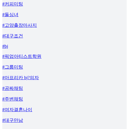
#커피미팅
#돌싱녀
#고양출장마사지
#대구조건
#bj
#픽업아티스트학원
#그룹미팅
#아프리카 bj?의자
#공짜채팅
#주변채팅
#여자결혼나이
#대구만남