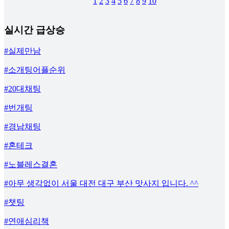
1
2
3
4
5
6
7
8
9
10
실시간 급상승
#실제만남
#소개팅어플순위
#20대채팅
#번개팅
#경남채팅
#혼테크
#노블레스결혼
#아무 생각없이 서울 대전 대구 부산 맛사지 입니다. ^^
#챗팅
#연애심리책