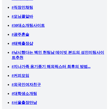
#직장인채팅
#모닝콜알바
#30대소개팅사이트
#광주혼술
#태백출장샵
#낚시했다는 백인 헌팅남 데이빗 본드의 성인미팅사이
트추천
#지나가족 옹기종기 해외픽스터 최후의 방법...
#커피모임
#외국인여자친구
#대학생소개팅
#서울출장만남