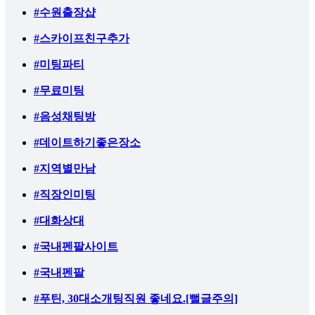
#수원출장샵
#스카이프친구추가
#미팅파티
#무료미팅
#음성채팅방
#데이트하기좋은장소
#지역별만남
#직장인미팅
#대화상대
#국내펜팔사이트
#국내펜팔
#푸틴, 30대소개팅직원 좋네요.[뻘글주의]