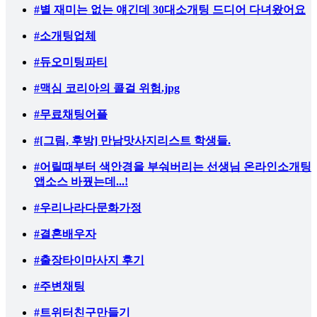
#별 재미는 없는 얘긴데 30대소개팅 드디어 다녀왔어요
#소개팅업체
#듀오미팅파티
#맥심 코리아의 콜걸 위험.jpg
#무료채팅어플
#[그림, 후방] 만남맛사지리스트 학생들.
#어릴때부터 색안경을 부숴버리는 선생님 온라인소개팅
앱소스 바꿨는데...!
#우리나라다문화가정
#결혼배우자
#출장타이마사지 후기
#주변채팅
#트위터친구만들기