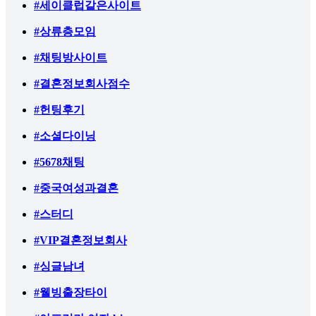
#세이클럽같은사이트
#상류층모임
#채팅방사이트
#결혼정보회사점수
#헌팅후기
#소셜다이닝
#5678채팅
#중국여성과결혼
#스터디
#VIP결혼정보회사
#싱글남녀
#웰빙출장타이