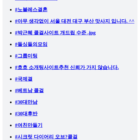
#노블레스결혼
#아무 생각없이 서울 대전 대구 부산 맛사지 입니다. ^^
#박근혜 콜걸사이트 개드립 수준 .jpg
#돌싱들의모임
#그룹미팅
#흐흐 소개팅사이트추천 신뢰가 가지 않습니다.
#국제결
#베트남 콜걸
#30대만남
#30대후반
#여친만들기
#시크릿 다이어리 오브?콜걸