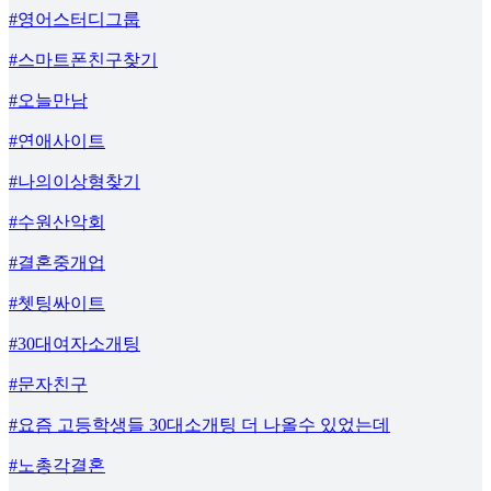
#영어스터디그룹
#스마트폰친구찾기
#오늘만남
#연애사이트
#나의이상형찾기
#수원산악회
#결혼중개업
#쳇팅싸이트
#30대여자소개팅
#문자친구
#요즘 고등학생들 30대소개팅 더 나올수 있었는데
#노총각결혼