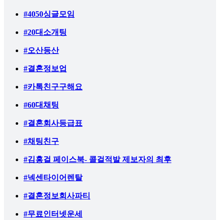
#4050싱글모임
#20대소개팅
#오산등산
#결혼정보업
#카톡친구구해요
#60대채팅
#결혼회사등급표
#채팅친구
#김홍걸 페이스북- 콜걸적발 제보자의 최후
#넥센타이어렌탈
#결혼정보회사파티
#무료인터넷운세