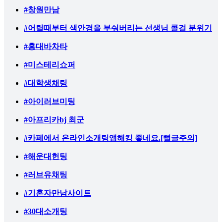
#창원만남
#어릴때부터 색안경을 부숴버리는 선생님 콜걸 분위기
#홍대바차타
#미스테리쇼퍼
#대학생채팅
#아이러브미팅
#아프리카bj 최군
#카페에서 온라인소개팅앱해킹 좋네요.[뻘글주의]
#해운대헌팅
#러브유채팅
#기혼자만남사이트
#30대소개팅