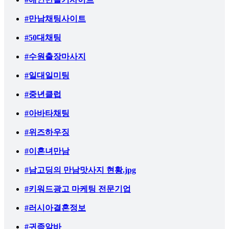
#만남채팅사이트
#50대채팅
#수원출장마사지
#일대일미팅
#중년클럽
#아바타채팅
#위즈하우징
#이혼녀만남
#남고딩의 만남맛사지 현황.jpg
#키워드광고 마케팅 전문기업
#러시아결혼정보
#귀족알바