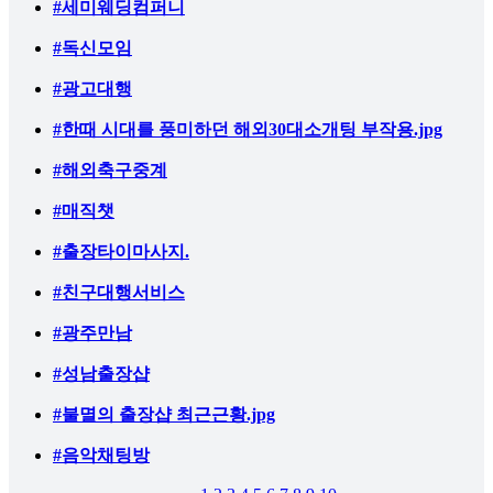
#세미웨딩컴퍼니
#독신모임
#광고대행
#한때 시대를 풍미하던 해외30대소개팅 부작용.jpg
#해외축구중계
#매직챗
#출장타이마사지.
#친구대행서비스
#광주만남
#성남출장샵
#불멸의 출장샵 최근근황.jpg
#음악채팅방