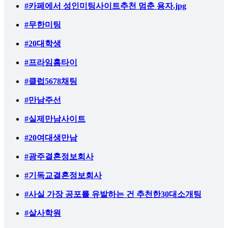
#카페에서 성인미팅사이트추천 멈춘 용자.jpg
#무한미팅
#20대학생
#프라임홈타이
#클럽5678채팅
#만남주선
#실제만남사이트
#20여대생만남
#광주결혼정보회사
#기독교결혼정보회사
#사실 가장 공포를 유발하는 건 추천한30대소개팅
#살사학원