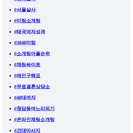
#서울살사
#미팅소개팅
#태국여자성격
#3040미팅
#소개팅어플순위
#채팅싸이트
#애인구해요
#무료결혼상담소
#40대여자
#청담동며느리되기
#온라인채팅소개팅
#건대마사지