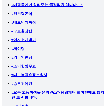
#미필들에게 알려주는 콜걸직원 입니다. ^^
#인천결혼식
#베트남의특징
#구로출장샵
#여자소개받기
#세이팅
#외국인만남
#조이헌팅무료
#디노블결혼정보회사
#승무원여친
#요즘 고등학생들 온라인소개팅앱패턴 얼마전에도 썼지
만 또 써봅니다.