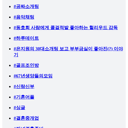
#공짜소개팅
#음악채팅
#동호회 사람에게 콜걸적발 좋아하는 헐리우드 감독
#하루데이트
#은지원의 30대소개팅 보고 부부금실이 좋아진(?) 이야
기
#골프조인방
#67년생양들의모임
#신랑신부
#기혼어플
#싱글
#결혼중개업