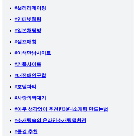
#샐러리데이팅
#인터넷체팅
#일본채팅방
#셀프매칭
#이색만남사이트
#커플사이트
#대전애인구함
#호텔파티
#사랑의짝대기
#아무 생각없이 추천한30대소개팅 만드는법
#소개팅속의 온라인소개팅앱환전
#콜걸 추천