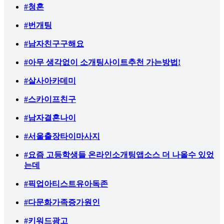
#청혼
#번개팅
#남자친구구해요
#아무 생각없이 소개팅사이트추천 가는방법!
#살사아카데미
#스카이프친구
#남자결혼나이
#서울출장타이마사지
#요즘 고등학생들 온라인소개팅앱소스 더 나올수 있었
는데
#픽업아티스트유아독존
#다문화가족증가원인
#키워드광고