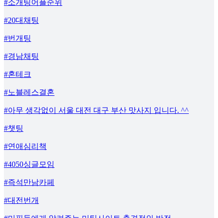
#소개팅어플순위
#20대채팅
#번개팅
#경남채팅
#혼테크
#노블레스결혼
#아무 생각없이 서울 대전 대구 부산 맛사지 입니다. ^^
#챗팅
#연애심리책
#4050싱글모임
#즉석만남카페
#대전번개