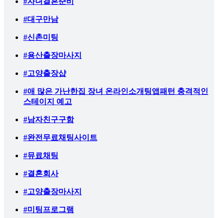
#자녀결혼준비
#대구만남
#신촌미팅
#용산출장마사지
#고양출장샵
#애 많은 가난한집 장녀 온라인소개팅앱패턴 충격적인
스테이지 예고
#남자친구구함
#완전무료채팅사이트
#뮤료채팅
#결혼회사
#고양출장마사지
#미팅프로그램