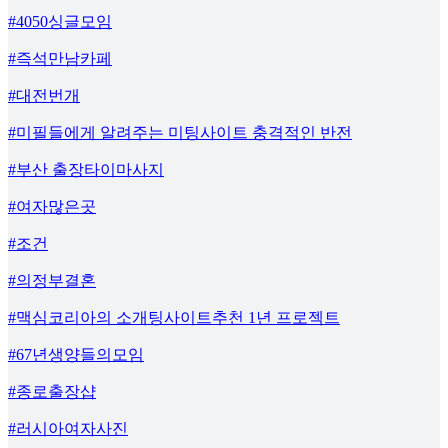
#4050싱글모임
#즉석만남카페
#대전번개
#미필들에게 알려주는 미팅사이트 충격적인 반전
#부산 출장타이마사지
#여자많은곳
#조건
#의정부결혼
#맥심코리아의 소개팅사이트추천 1년 프로젝트
#67년생양들의모임
#종로출장샵
#러시아여자사진