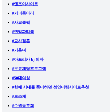
#엔조이사이트
#커피동아리
#사교클럽
#연말파티룸
#교사결혼
#기혼녀
#아프리카 bj 의자
#무료채팅프로그램
#50대여성
#한때 시대를 풍미하던 성인미팅사이트추천
#보조제
#수원동호회