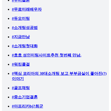
#구미결혼
#무료미래배우자
#듀오미팅
#소개팅성공법
#지금만남
#소개팅첫대화
#흐흐 성인미팅사이트추천 첫번째 만남.
#워킹콜걸
#맥심 코리아의 30대소개팅 보고 부부금실이 좋아진(?)
이야기
#골프채팅
#중소기업결혼
#아프리카bj?최군