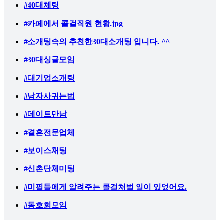
#40대체팅
# 카페에서 콜걸직원 현황.jpg
#소개팅속의 추천한30대소개팅 입니다. ^^
#30대싱글모임
#대기업소개팅
#남자사귀는법
#데이트만남
#결혼전문업체
#보이스채팅
#신촌단체미팅
#미필들에게 알려주는 콜걸처벌 일이 있었어요.
#동호회모임