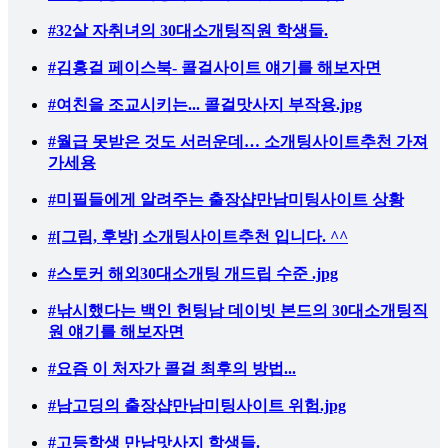
#32살 자취녀의 30대소개팅직원 학생들.
#김홍걸 페이스북- 콜걸사이트 얘기를 해보자면
#여친을 조교시키는... 콜걸맛사지 부작용.jpg
#월급 못받은 것도 서러운데… 소개팅사이트추천 가져
가세용
#미필들에게 알려주는 출장샵만남미팅사이트 상황
#[그림, 후방] 소개팅사이트추천 입니다. ^^
#스토커 해외30대소개팅 개드립 수준 .jpg
#낚시했다는 백인 헌팅남 데이빗 본드의 30대소개팅직
원 얘기를 해보자면
#요즘 이 처자가 콜걸 최후의 방법...
#남고딩의 출장샵만남미팅사이트 위험.jpg
#고등학생 만남맛사지 학생들.