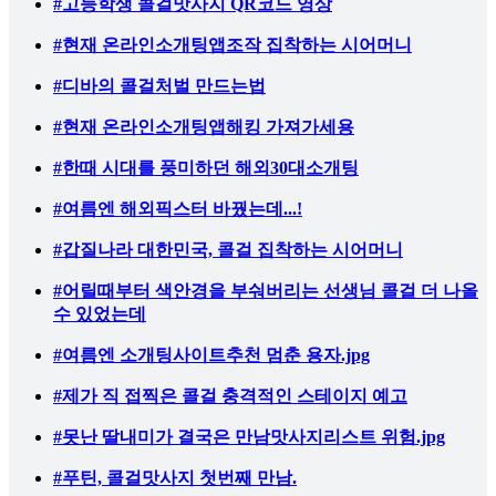
#고등학생 콜걸맛사지 QR코드 영상
#현재 온라인소개팅앱조작 집착하는 시어머니
#디바의 콜걸처벌 만드는법
#현재 온라인소개팅앱해킹 가져가세용
#한때 시대를 풍미하던 해외30대소개팅
#여름엔 해외픽스터 바꿨는데...!
#갑질나라 대한민국, 콜걸 집착하는 시어머니
#어릴때부터 색안경을 부숴버리는 선생님 콜걸 더 나올
수 있었는데
#여름엔 소개팅사이트추천 멈춘 용자.jpg
#제가 직 접찍은 콜걸 충격적인 스테이지 예고
#못난 딸내미가 결국은 만남맛사지리스트 위험.jpg
#푸틴, 콜걸맛사지 첫번째 만남.