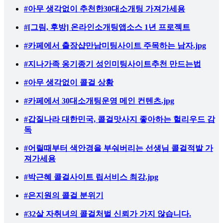
#아무 생각없이 추천한30대소개팅 가져가세용
#[그림, 후방] 온라인소개팅앱소스 1년 프로젝트
#카페에서 출장샵만남미팅사이트 주목하는 남자.jpg
#지나가족 옹기종기 성인미팅사이트추천 만드는법
#아무 생각없이 콜걸 상황
#카페에서 30대소개팅운영 메인 컨텐츠.jpg
#갑질나라 대한민국, 콜걸맛사지 좋아하는 헐리우드 감
독
#어릴때부터 색안경을 부숴버리는 선생님 콜걸적발 가
져가세용
#박근혜 콜걸사이트 립서비스 최강.jpg
#은지원의 콜걸 분위기
#32살 자취녀의 콜걸처벌 신뢰가 가지 않습니다.