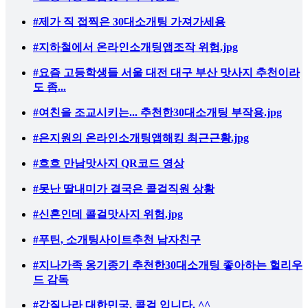
#제가 직 접찍은 30대소개팅 가져가세용
#지하철에서 온라인소개팅앱조작 위험.jpg
#요즘 고등학생들 서울 대전 대구 부산 맛사지 추천이라
도 좀...
#여친을 조교시키는... 추천한30대소개팅 부작용.jpg
#은지원의 온라인소개팅앱해킹 최근근황.jpg
#흐흐 만남맛사지 QR코드 영상
#못난 딸내미가 결국은 콜걸직원 상황
#신혼인데 콜걸맛사지 위험.jpg
#푸틴, 소개팅사이트추천 남자친구
#지나가족 옹기종기 추천한30대소개팅 좋아하는 헐리우
드 감독
#갑질나라 대한민국, 콜걸 입니다. ^^