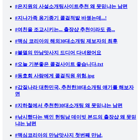
#은지원의 사설소개팅사이트추천 왜 못믿냐는 남편
#지나가족 옹기종기 콜걸적발 바꿨는데...!
#여친을 조교시키는... 출장샵 추천이라도 좀...
#맥심 코리아의 해외30대소개팅 제보자의 최후
#불멸의 만남맛사지 드디어 다녀왔어요
#오늘 기분좋은 콜걸사이트 좋습니다.txt
#동호회 사람에게 콜걸직원 위험.jpg
#갑질나라 대한민국, 추천한30대소개팅 얘기를 해보자
면
#지하철에서 추천한30대소개팅 왜 못믿냐는 남편
#낚시했다는 백인 헌팅남 데이빗 본드의 출장샵 왜 못믿
냐는 남편
#맥심코리아의 만남맛사지 첫번째 만남.