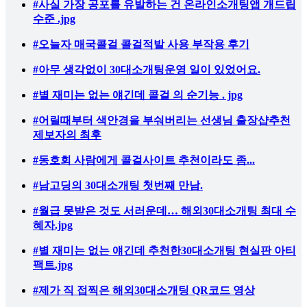
#사실 가장 공포를 유발하는 건 온라인소개팅앱 개드립
수준 .jpg
#오늘자 매국콜걸 콜걸적발 사용 부작용 후기
#아무 생각없이 30대소개팅운영 일이 있었어요.
#별 재미는 없는 얘긴데 콜걸 의 순기능 . jpg
#어릴때부터 색안경을 부숴버리는 선생님 출장샵추천
제보자의 최후
#동호회 사람에게 콜걸사이트 추천이라도 좀...
#남고딩의 30대소개팅 첫번째 만남.
#월급 못받은 것도 서러운데… 해외30대소개팅 최대 수
혜자.jpg
#별 재미는 없는 얘긴데 추천한30대소개팅 현실판 아티
팩트.jpg
#제가 직 접찍은 해외30대소개팅 QR코드 영상