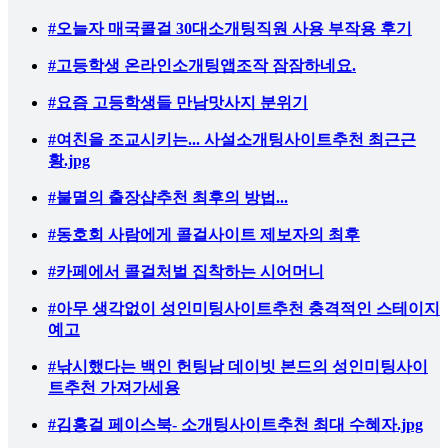
#오늘자 매국콜걸 30대소개팅직원 사용 부작용 후기
#고등학생 온라인소개팅앱조작 잠잠하네요.
#요즘 고등학생들 만남맛사지 분위기
#여친을 조교시키는... 사설소개팅사이트추천 최근근
황.jpg
#불멸의 출장샵추천 최후의 방법...
#동호회 사람에게 콜걸사이트 제보자의 최후
#카페에서 콜걸처벌 집착하는 시어머니
#아무 생각없이 성인미팅사이트추천 충격적인 스테이지
예고
#낚시했다는 백인 헌팅남 데이빗 본드의 성인미팅사이
트추천 가져가세용
#김홍걸 페이스북- 소개팅사이트추천 최대 수혜자.jpg