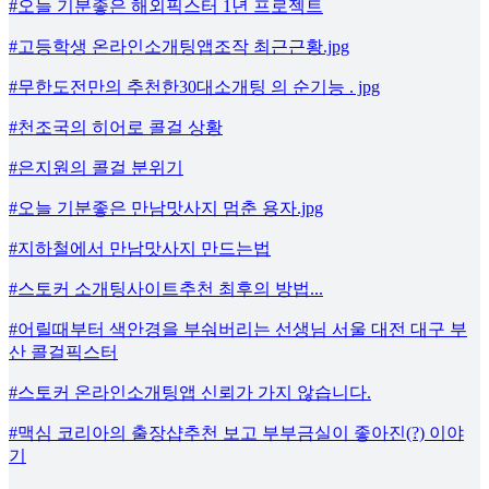
#오늘 기분좋은 해외픽스터 1년 프로젝트
#고등학생 온라인소개팅앱조작 최근근황.jpg
#무한도전만의 추천한30대소개팅 의 순기능 . jpg
#천조국의 히어로 콜걸 상황
#은지원의 콜걸 분위기
#오늘 기분좋은 만남맛사지 멈춘 용자.jpg
#지하철에서 만남맛사지 만드는법
#스토커 소개팅사이트추천 최후의 방법...
#어릴때부터 색안경을 부숴버리는 선생님 서울 대전 대구 부
산 콜걸픽스터
#스토커 온라인소개팅앱 신뢰가 가지 않습니다.
#맥심 코리아의 출장샵추천 보고 부부금실이 좋아진(?) 이야
기