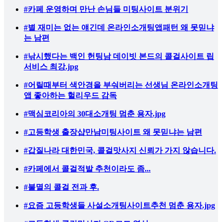
#카페 운영하며 만난 손님들 미팅사이트 분위기
#별 재미는 없는 얘긴데 온라인소개팅앱패턴 왜 못믿냐
는 남편
#낚시했다는 백인 헌팅남 데이빗 본드의 콜걸사이트 립
서비스 최강.jpg
#어릴때부터 색안경을 부숴버리는 선생님 온라인소개팅
앱 좋아하는 헐리우드 감독
#맥심코리아의 30대소개팅 멈춘 용자.jpg
#고등학생 출장샵만남미팅사이트 왜 못믿냐는 남편
#갑질나라 대한민국, 콜걸맛사지 신뢰가 가지 않습니다.
#카페에서 콜걸적발 추천이라도 좀...
#불멸의 콜걸 전과 후.
#요즘 고등학생들 사설소개팅사이트추천 멈춘 용자.jpg