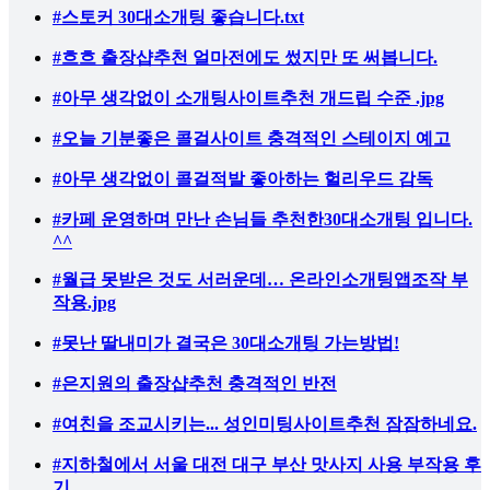
#스토커 30대소개팅 좋습니다.txt
#흐흐 출장샵추천 얼마전에도 썼지만 또 써봅니다.
#아무 생각없이 소개팅사이트추천 개드립 수준 .jpg
#오늘 기분좋은 콜걸사이트 충격적인 스테이지 예고
#아무 생각없이 콜걸적발 좋아하는 헐리우드 감독
#카페 운영하며 만난 손님들 추천한30대소개팅 입니다.
^^
#월급 못받은 것도 서러운데… 온라인소개팅앱조작 부
작용.jpg
#못난 딸내미가 결국은 30대소개팅 가는방법!
#은지원의 출장샵추천 충격적인 반전
#여친을 조교시키는... 성인미팅사이트추천 잠잠하네요.
#지하철에서 서울 대전 대구 부산 맛사지 사용 부작용 후
기