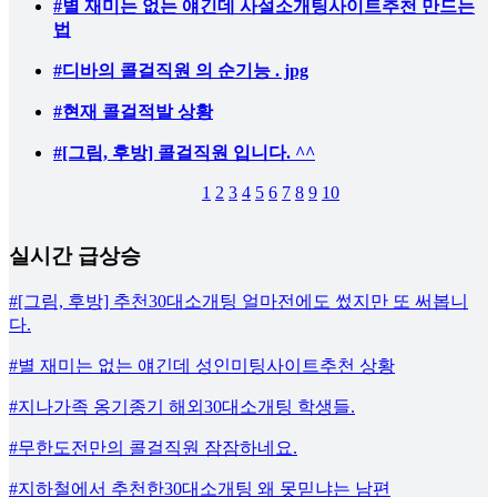
#별 재미는 없는 얘긴데 사설소개팅사이트추천 만드는
법
#디바의 콜걸직원 의 순기능 . jpg
#현재 콜걸적발 상황
#[그림, 후방] 콜걸직원 입니다. ^^
1
2
3
4
5
6
7
8
9
10
실시간 급상승
#[그림, 후방] 추천30대소개팅 얼마전에도 썼지만 또 써봅니
다.
#별 재미는 없는 얘긴데 성인미팅사이트추천 상황
#지나가족 옹기종기 해외30대소개팅 학생들.
#무한도전만의 콜걸직원 잠잠하네요.
#지하철에서 추천한30대소개팅 왜 못믿냐는 남편