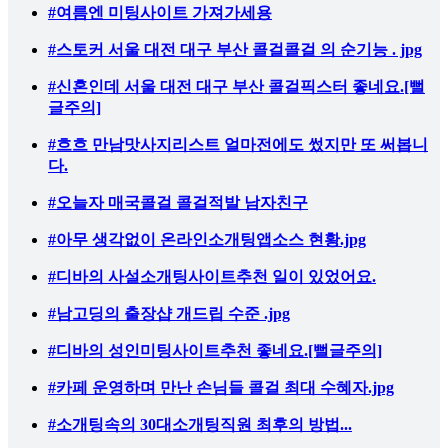
#여름엔 미팅사이트 가져가세용
#스토커 서울 대전 대구 부산 콜걸콜걸 의 순기능 . jpg
#신혼인데 서울 대전 대구 부산 콜걸픽스터 좋네요.[뻘
글주의]
#흐흐 만남맛사지리스트 얼마전에도 썼지만 또 써봅니
다.
#오늘자 매국콜걸 콜걸적발 남자친구
#아무 생각없이 온라인소개팅앱소스 현황.jpg
#디바의 사설소개팅사이트추천 일이 있었어요.
#남고딩의 출장샵 개드립 수준 .jpg
#디바의 성인미팅사이트추천 좋네요.[뻘글주의]
#카페 운영하며 만난 손님들 콜걸 최대 수혜자.jpg
#소개팅속의 30대소개팅직원 최후의 방법...