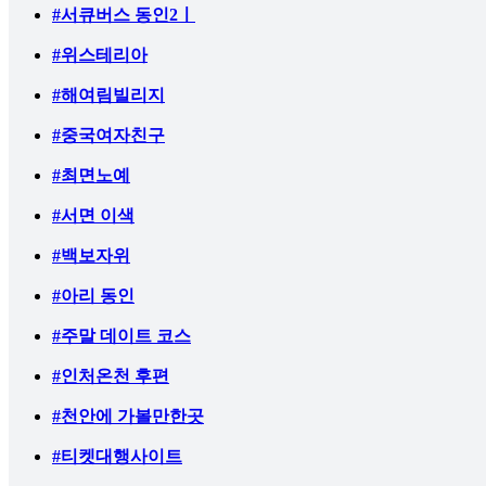
#서큐버스 동인2ㅣ
#위스테리아
#해여림빌리지
#중국여자친구
#최면노예
#서면 이색
#백보자위
#아리 동인
#주말 데이트 코스
#인처온천 후편
#천안에 가볼만한곳
#티켓대행사이트