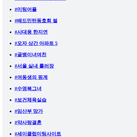
#미팅어플
#배드민턴동호회 썰
#사대웅 한지연
#모자 상간 아파트 5
#골뱅이녀여친
#서울 실내 롤러장
#여동생의 핑계
#수영복그녀
#보건체육실습
#임산부 망가
#약사랑결혼
#세이클럽미팅사이트