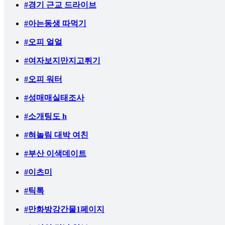
#경기 근교 드라이브
#아는동생 따먹기
#오피 얼얼
#여자보지만지고튀기
#오피 워터
#성매매실태조사
#소개팅도 h
#혀놀림 대박 여친
#부산 이색데이트
#이츠미
#틱톡
#만화방강간물1페이지