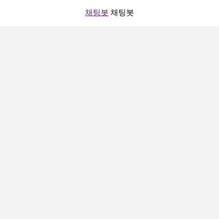
채팅봇
채팅봇