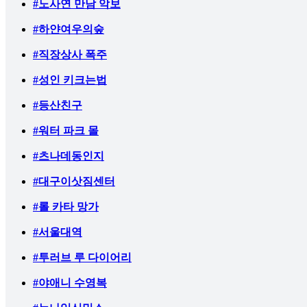
#노사연 만남 악보
#하얀여우의숲
#직장상사 폭주
#성인 키크는법
#등산친구
#워터 파크 몰
#츠나데동인지
#대구이삿짐센터
#롤 카타 망가
#서울대역
#투러브 루 다이어리
#야애니 수영복