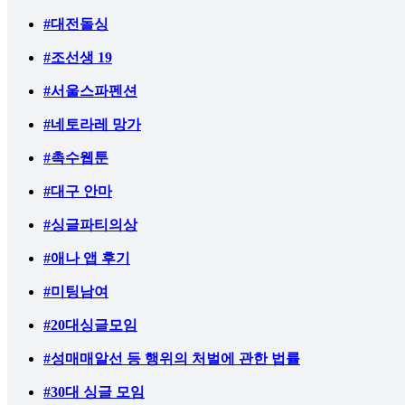
#대전돌싱
#조선생 19
#서울스파펜션
#네토라레 망가
#촉수웹툰
#대구 안마
#싱글파티의상
#애나 앱 후기
#미팅남여
#20대싱글모임
#성매매알선 등 행위의 처벌에 관한 법률
#30대 싱글 모임