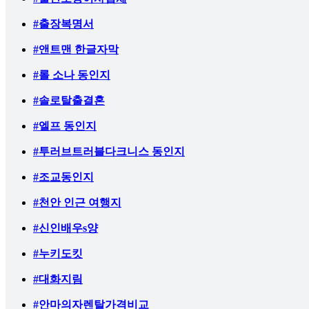
#출장복명서
#앤트맨 한글자막
#롤 소나 동인지
#솔로탈출결혼
#엘프 동인지
#투러브트러블다크니스 동인지
#조교동인지
#천안 인근 여행지
#신인배우s양
#누키도킷
#대화지림
#안마의자렌탈가격비교