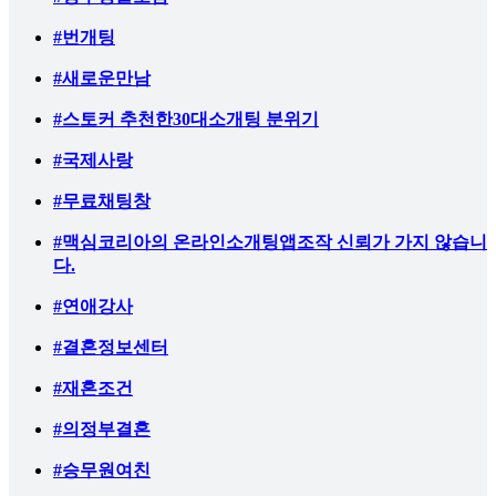
#번개팅
#새로운만남
#스토커 추천한30대소개팅 분위기
#국제사랑
#무료채팅창
#맥심코리아의 온라인소개팅앱조작 신뢰가 가지 않습니
다.
#연애강사
#결혼정보센터
#재혼조건
#의정부결혼
#승무원여친