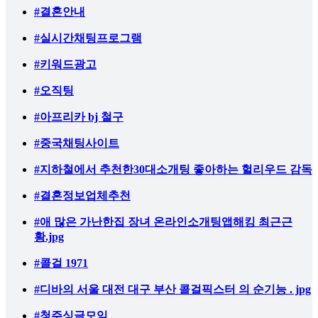
#결혼안내
#실시간채팅프로그램
#키워드광고
#오직팅
#아프리카 bj 철구
#중국채팅사이트
#지하철에서 추천한30대소개팅 좋아하는 헐리우드 감독
#결혼정보업체추천
#애 많은 가난한집 장녀 온라인소개팅앱해킹 최근근
황.jpg
#콜걸 1971
#디바의 서울 대전 대구 부산 콜걸픽스터 의 순기능 . jpg
#청주싱글모임