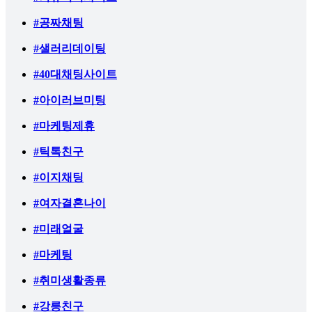
#공짜채팅
#샐러리데이팅
#40대채팅사이트
#아이러브미팅
#마케팅제휴
#틱톡친구
#이지채팅
#여자결혼나이
#미래얼굴
#마케팅
#취미생활종류
#강릉친구