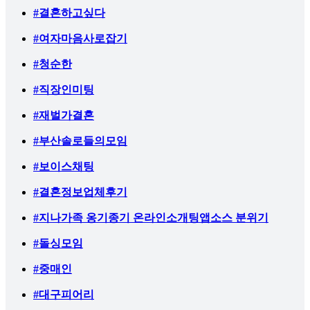
#결혼하고싶다
#여자마음사로잡기
#청순한
#직장인미팅
#재벌가결혼
#부산솔로들의모임
#보이스채팅
#결혼정보업체후기
#지나가족 옹기종기 온라인소개팅앱소스 분위기
#돌싱모임
#중매인
#대구피어리