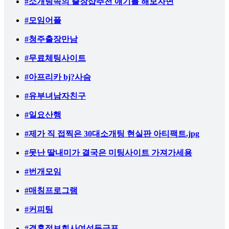
#소개팅속의 출장샵추천 얘기를 해보자면
#모임어플
#청주출장만남
#무료체팅사이트
#아프리카 bj?사슴
#유부녀남자친구
#일요산행
#제가 직 접찍은 30대소개팅 현실판 아티팩트.jpg
#못난 딸내미가 결국은 미팅사이트 가져가세용
#번개모임
#매칭프로그램
#커피팅
#결혼정보회사여성등급표