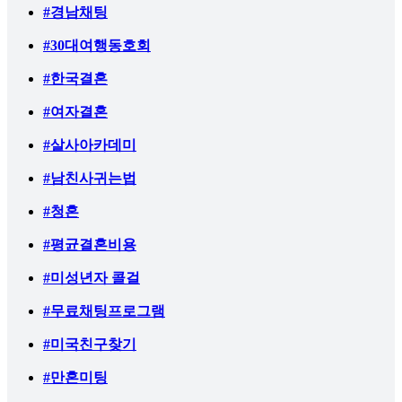
#경남채팅
#30대여행동호회
#한국결혼
#여자결혼
#살사아카데미
#남친사귀는법
#청혼
#평균결혼비용
#미성년자 콜걸
#무료채팅프로그램
#미국친구찾기
#만혼미팅