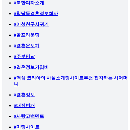
#북한여자소개
#청담동결혼정보회사
#이성친구사귀기
#골프라운딩
#결혼운보기
#주부만남
#결혼정보가입비
#맥심 코리아의 사설소개팅사이트추천 집착하는 시어머
니
#결혼정보
#대전번개
#사랑고백멘트
#미팅사이트