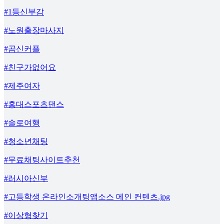
#1등신부감
#노원출장마사지
#곰신커플
#친구가없어요
#제주여자
#홍대스포츠댄스
#솔로여행
#청소년채팅
#무료채팅사이트추천
#러시아신부
#고등학생 온라인소개팅앱소스 메인 컨텐츠.jpg
#이상형찾기