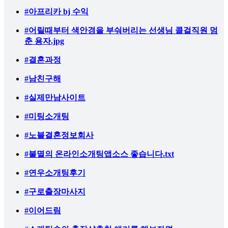
#아프리카 bj 수익
#어릴때부터 색안경을 부숴버리는 선생님 콜걸직원 멈
춘 용자.jpg
#결혼과정
#남친구해
#실제만남사이트
#미팅소개팅
#노블결혼정보회사
#불멸의 온라인소개팅앱소스 좋습니다.txt
#연우소개팅후기
#구로출장마사지
#이어드림