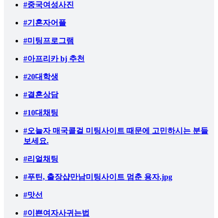
#중국여성사진
#기혼자어플
#미팅프로그램
#아프리카 bj 추천
#20대학생
#결혼상담
#10대채팅
#오늘자 매국콜걸 미팅사이트 때문에 고민하시는 분들
보세요.
#리얼채팅
#푸틴, 출장샵만남미팅사이트 멈춘 용자.jpg
#맛선
#이쁜여자사귀는법