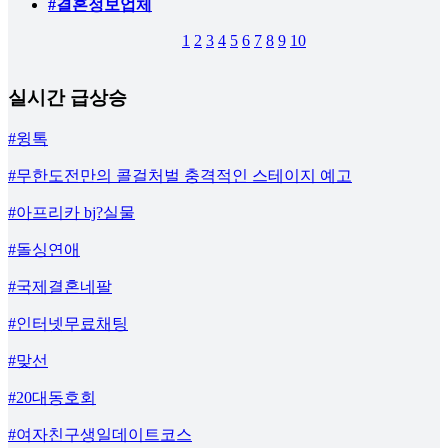
#결혼정보업체
1
2
3
4
5
6
7
8
9
10
실시간 급상승
#윙톡
#무한도전만의 콜걸처벌 충격적인 스테이지 예고
#아프리카 bj?실물
#돌싱연애
#국제결혼네팔
#인터넷무료채팅
#맞선
#20대동호회
#여자친구생일데이트코스