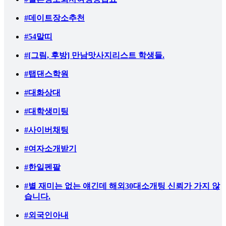
#데이트장소추천
#54말띠
#[그림, 후방] 만남맛사지리스트 학생들.
#탭댄스학원
#대화상대
#대학생미팅
#사이버채팅
#여자소개받기
#한일펜팔
#별 재미는 없는 얘긴데 해외30대소개팅 신뢰가 가지 않
습니다.
#외국인아내