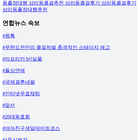
동출장대행 상리동콜걸추천 상리동콜걸후기 상리동콜걸후기
상리동출장대행추천
연합뉴스 속보
#윙톡
#무한도전만의 콜걸처벌 충격적인 스테이지 예고
#아프리카 bj?실물
#돌싱연애
#국제결혼네팔
#인터넷무료채팅
#맞선
#20대동호회
#여자친구생일데이트코스
#1등신부감