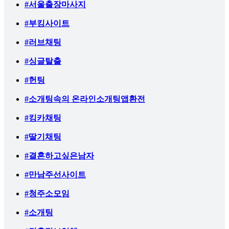
#서울출장마사지
#부킹사이트
#러브채팅
#싱글탈출
#헌팅
#소개팅속의 온라인소개팅앱환전
#킹카채팅
#딸기채팅
#결혼하고싶은남자
#만남주선사이트
#청주소모임
#소개팅