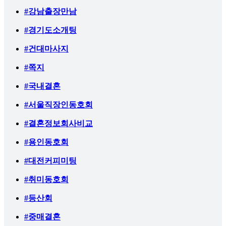
#강남출장만남
#경기도소개팅
#건대마사지
#쪽지
#국내결혼
#서울직장인동호회
#결혼정보회사비교
#용인동호회
#대전커피미팅
#취미동호회
#등산회
#중매결혼