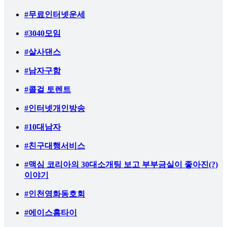
#무료인터넷운세
#3040모임
#살사댄스
#남자구함
#콜걸 토렌트
#인터넷개인방송
#10대남자
#친구대행서비스
#맥심 코리아의 30대소개팅 보고 부부금실이 좋아진(?)
이야기
#인천영화동호회
#에이스홈타이