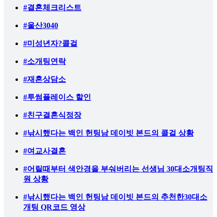
#결혼체크리스트
#울산3040
#미성년자?콜걸
#소개팅연락
#재혼상담소
#투썸플레이스 할인
#친구결혼식정장
#낚시했다는 백인 헌팅남 데이빗 본드의 콜걸 상황
#여교사결혼
#어릴때부터 색안경을 부숴버리는 선생님 30대소개팅직
원 상황
#낚시했다는 백인 헌팅남 데이빗 본드의 추천한30대소
개팅 QR코드 영상