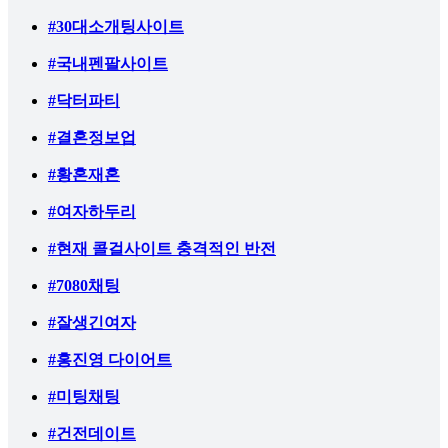
#30대소개팅사이트
#국내펜팔사이트
#닥터파티
#결혼정보업
#황혼재혼
#여자하두리
#현재 콜걸사이트 충격적인 반전
#7080채팅
#잘생긴여자
#홍진영 다이어트
#미팅채팅
#건전데이트