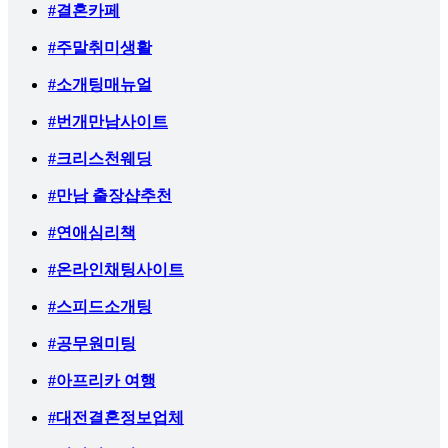
#결혼카페
#주말취미생활
#소개팅매뉴얼
#번개만남사이트
#크리스천웨딩
#만남 출장샵추천
#연애심리책
#온라인채팅사이트
#스피드소개팅
#공무원미팅
#아프리카 여행
#대전결혼정보업체