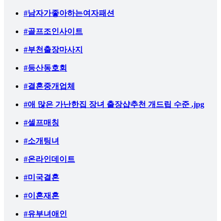
#남자가좋아하는여자패션
#골프조인사이트
#부천출장마사지
#등산동호회
#결혼중개업체
#애 많은 가난한집 장녀 출장샵추천 개드립 수준 .jpg
#셀프매칭
#소개팅녀
#온라인데이트
#미국결혼
#이혼재혼
#유부녀애인