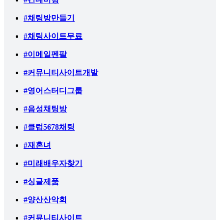
#채팅방만들기
#채팅사이트무료
#이메일펜팔
#커뮤니티사이트개발
#영어스터디그룹
#음성채팅방
#클럽5678채팅
#재혼녀
#미래배우자찾기
#싱글제품
#양산산악회
#커뮤니티사이트