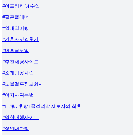
#아프리카 bj 수입
#결혼플래너
#일대일미팅
#기혼자닷컴후기
#이혼남모임
#추천채팅사이트
#소개팅옷차림
#노블결혼정보회사
#여자사귀는법
#[그림, 후방] 콜걸적발 제보자의 최후
#역할대행사이트
#성인대화방