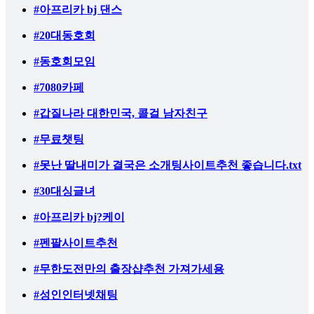
#아프리카 bj 댄스
#20대동호회
#동호회모임
#7080카페
#갑질나라 대한민국, 콜걸 남자친구
#무료챗팅
#못난 딸내미가 결국은 소개팅사이트추천 좋습니다.txt
#30대싱글녀
#아프리카 bj?케이
#펜팔사이트추천
#무한도전만의 출장샵추천 가져가세용
#성인인터넷채팅