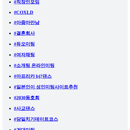
#직장인모임
#COXLD
#아줌마만남
#결혼회사
#듀오미팅
#여자채팅
#소개팅 온라인미팅
#아프리카 bj?댄스
#일본인이 성인미팅사이트추천
#2030동호회
#사교댄스
#당일치기데이트코스
#건대미팅