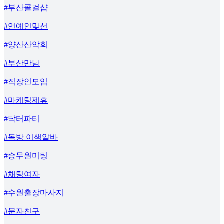
#부산콜걸샵
#연예인맞선
#양산산악회
#부산만남
#직장인모임
#마케팅제휴
#닥터파티
#독방 이색알바
#승무원미팅
#채팅여자
#수원출장마사지
#문자친구