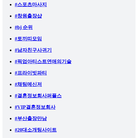
#스포츠마사지
#창원출장샵
#bj 순위
#토끼띠모임
#남자친구사귀기
#픽업아티스트연애의기술
#프라이빗파티
#채팅메신저
#결혼정보회사퍼플스
#VIP결혼정보회사
#부산출장만남
#20대소개팅사이트