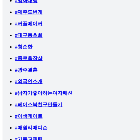
#영화대행
#제주도번개
#커플메이커
#대구동호회
#청순한
#종로출장샵
#광주결혼
#외국인소개
#남자가좋아하는여자패션
#페이스북친구만들기
#이색데이트
#애쉴리매디슨
#기독교채팅