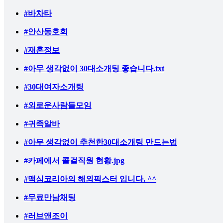
#바차타
#안산동호회
#재혼정보
#아무 생각없이 30대소개팅 좋습니다.txt
#30대여자소개팅
#외로운사람들모임
#귀족알바
#아무 생각없이 추천한30대소개팅 만드는법
# 카페에서 콜걸직원 현황.jpg
#맥심코리아의 해외픽스터 입니다. ^^
#무료만남채팅
#러브앤조이