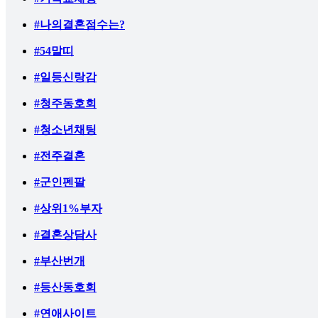
#나의결혼점수는?
#54말띠
#일등신랑감
#청주동호회
#청소년채팅
#전주결혼
#군인펜팔
#상위1%부자
#결혼상담사
#부산번개
#등산동호회
#연애사이트