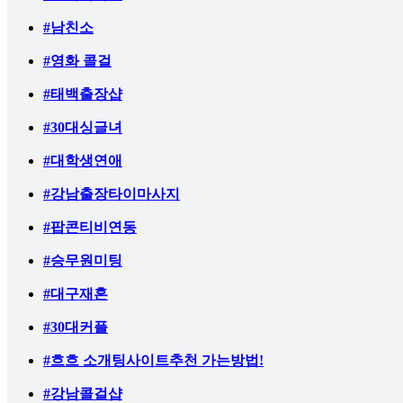
#남친소
#영화 콜걸
#태백출장샵
#30대싱글녀
#대학생연애
#강남출장타이마사지
#팝콘티비연동
#승무원미팅
#대구재혼
#30대커플
#흐흐 소개팅사이트추천 가는방법!
#강남콜걸샵