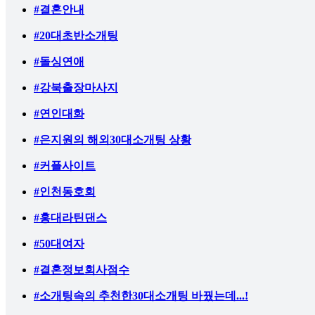
#결혼안내
#20대초반소개팅
#돌싱연애
#강북출장마사지
#연인대화
#은지원의 해외30대소개팅 상황
#커플사이트
#인천동호회
#홍대라틴댄스
#50대여자
#결혼정보회사점수
#소개팅속의 추천한30대소개팅 바꿨는데...!