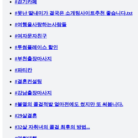
#걷기카페
#못난 딸내미가 결국은 소개팅사이트추천 좋습니다.txt
#여행을사랑하는사람들
#여자문자친구
#투썸플레이스 할인
#부천출장마사지
#파티칸
#결혼컨설팅
#강남출장마사지
#불멸의 콜걸적발 얼마전에도 썼지만 또 써봅니다.
#29살결혼
#32살 자취녀의 콜걸 최후의 방법...