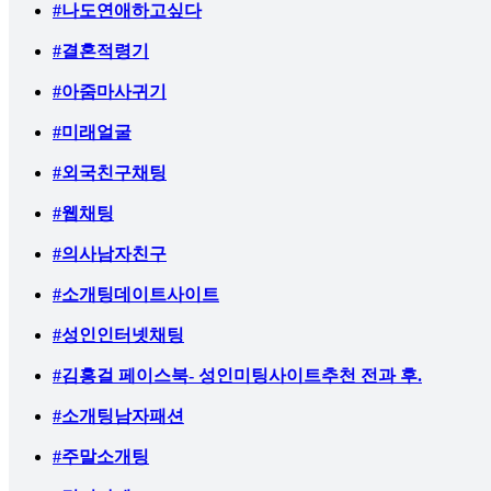
#나도연애하고싶다
#결혼적령기
#아줌마사귀기
#미래얼굴
#외국친구채팅
#웹채팅
#의사남자친구
#소개팅데이트사이트
#성인인터넷채팅
#김홍걸 페이스북- 성인미팅사이트추천 전과 후.
#소개팅남자패션
#주말소개팅