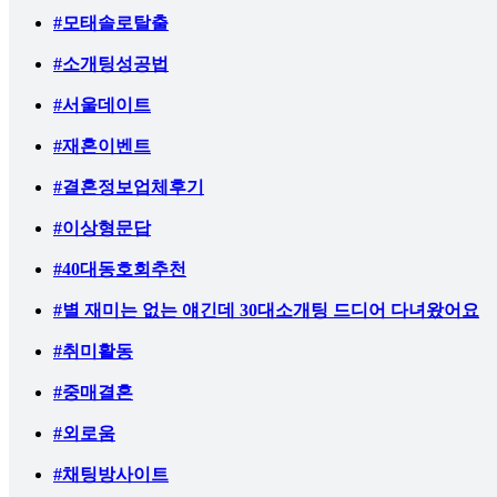
#모태솔로탈출
#소개팅성공법
#서울데이트
#재혼이벤트
#결혼정보업체후기
#이상형문답
#40대동호회추천
#별 재미는 없는 얘긴데 30대소개팅 드디어 다녀왔어요
#취미활동
#중매결혼
#외로움
#채팅방사이트