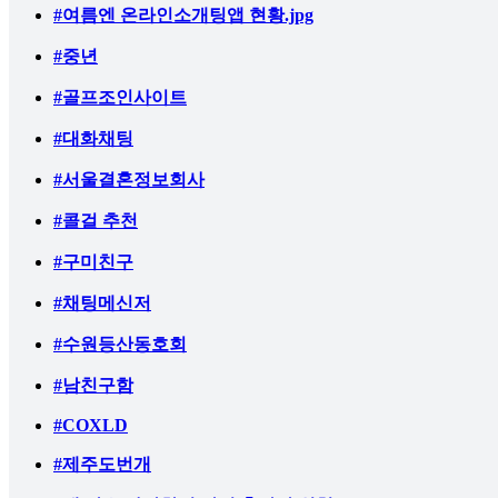
#여름엔 온라인소개팅앱 현황.jpg
#중년
#골프조인사이트
#대화채팅
#서울결혼정보회사
#콜걸 추천
#구미친구
#채팅메신저
#수원등산동호회
#남친구함
#COXLD
#제주도번개