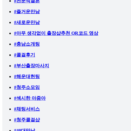
#전문직결혼
#즐거운만남
#새로운만남
#아무 생각없이 출장샵추천 QR코드 영상
#충남소개팅
#콜걸후기
#부산출장마사지
#해운대헌팅
#청주소모임
#섹시한 아줌아
#채팅서비스
#청주콜걸샵
#40대만남