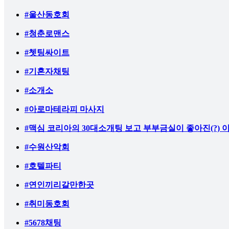
#울산동호회
#청춘로맨스
#쳇팅싸이트
#기혼자채팅
#소개소
#아로마테라피 마사지
#맥심 코리아의 30대소개팅 보고 부부금실이 좋아진(?) 
#수원산악회
#호텔파티
#연인끼리갈만한곳
#취미동호회
#5678채팅