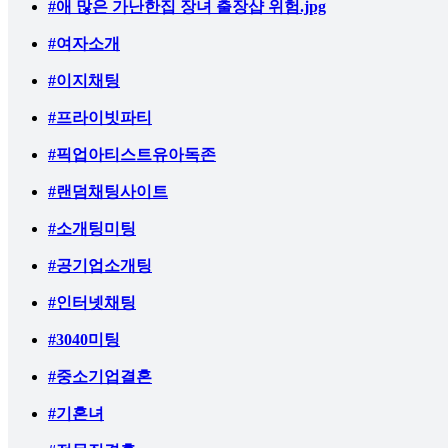
#애 많은 가난한집 장녀 출장샵 위험.jpg
#여자소개
#이지채팅
#프라이빗파티
#픽업아티스트유아독존
#랜덤채팅사이트
#소개팅미팅
#공기업소개팅
#인터넷채팅
#3040미팅
#중소기업결혼
#기혼녀