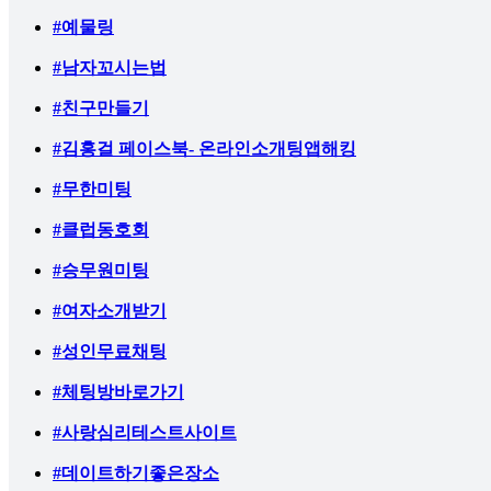
#예물링
#남자꼬시는법
#친구만들기
#김홍걸 페이스북- 온라인소개팅앱해킹
#무한미팅
#클럽동호회
#승무원미팅
#여자소개받기
#성인무료채팅
#체팅방바로가기
#사랑심리테스트사이트
#데이트하기좋은장소