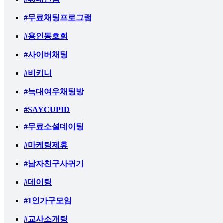
#무료채팅프로그램
#용인동호회
#사이버채팅
#비키니
#늑대여우채팅방
#SAYCUPID
#무료소셜데이팅
#마케팅제휴
#남자친구사귀기
#데이팅
#1인가구모임
#교사소개팅