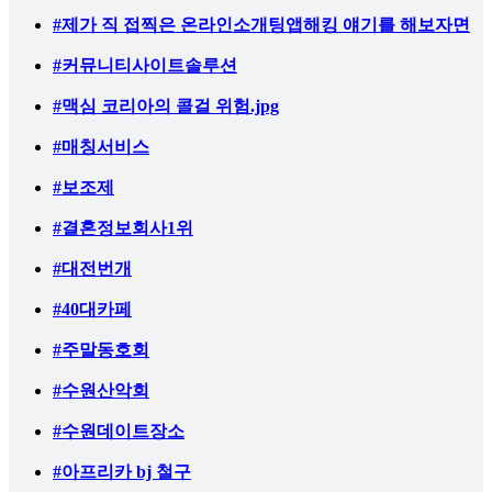
#제가 직 접찍은 온라인소개팅앱해킹 얘기를 해보자면
#커뮤니티사이트솔루션
#맥심 코리아의 콜걸 위험.jpg
#매칭서비스
#보조제
#결혼정보회사1위
#대전번개
#40대카페
#주말동호회
#수원산악회
#수원데이트장소
#아프리카 bj 철구