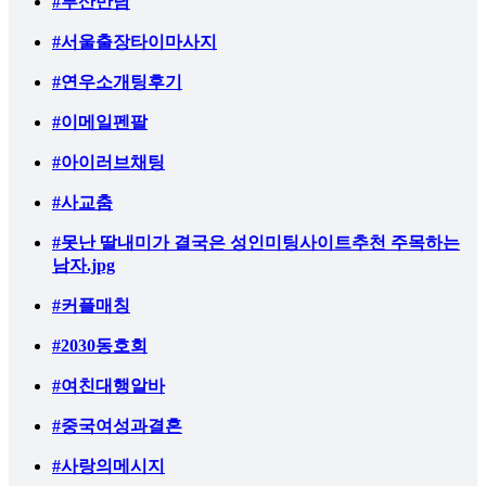
#부산만남
#서울출장타이마사지
#연우소개팅후기
#이메일펜팔
#아이러브채팅
#사교춤
#못난 딸내미가 결국은 성인미팅사이트추천 주목하는
남자.jpg
#커플매칭
#2030동호회
#여친대행알바
#중국여성과결혼
#사랑의메시지