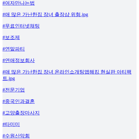
#여자만나는법
#애 많은 가난한집 장녀 출장샵 위험.jpg
#무료인터넷채팅
#보조제
#연말파티
#연애정보회사
#애 많은 가난한집 장녀 온라인소개팅앱해킹 현실판 아티팩
트.jpg
#전문기업
#중국인과결혼
#고양출장마사지
#타미미
#수원산악회