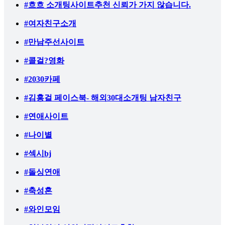
#흐흐 소개팅사이트추천 신뢰가 가지 않습니다.
#여자친구소개
#만남주선사이트
#콜걸?영화
#2030카페
#김홍걸 페이스북- 해외30대소개팅 남자친구
#연애사이트
#나이별
#섹시bj
#돌싱연애
#축성혼
#와인모임