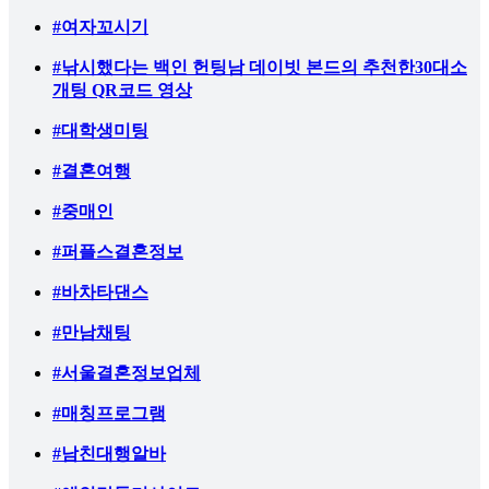
#여자꼬시기
#낚시했다는 백인 헌팅남 데이빗 본드의 추천한30대소
개팅 QR코드 영상
#대학생미팅
#결혼여행
#중매인
#퍼플스결혼정보
#바차타댄스
#만남채팅
#서울결혼정보업체
#매칭프로그램
#남친대행알바