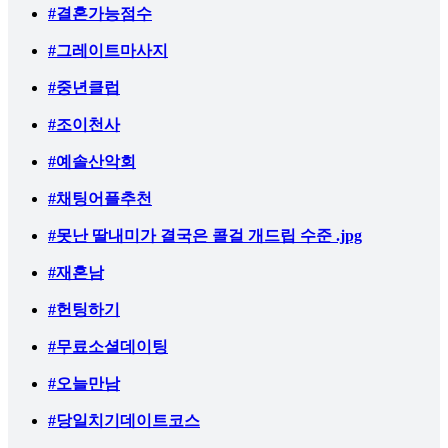
#결혼가능점수
#그레이트마사지
#중년클럽
#조이천사
#예솔산악회
#채팅어플추천
#못난 딸내미가 결국은 콜걸 개드립 수준 .jpg
#재혼남
#헌팅하기
#무료소셜데이팅
#오늘만남
#당일치기데이트코스