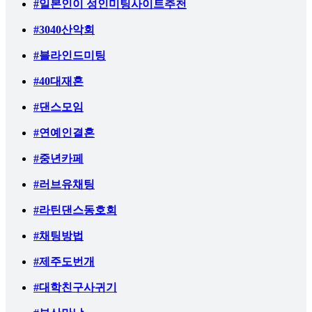
#일본인이 성인미팅사이트추천
#3040산악회
#블라인드미팅
#40대재혼
#댄스모임
#연예인결혼
#중년카페
#러브유채팅
#라틴댄스동호회
#채팅방법
#제주도번개
#대학친구사귀기