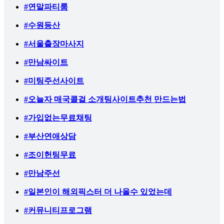
#연말파티룸
#수원등산
#서울출장마사지
#만남싸이트
#미팅주선사이트
#오늘자 매국콜걸 소개팅사이트추천 만드는법
#가입없는무료채팅
#부산연애상담
#조이헌팅무료
#만남주선
#일본인이 해외픽스터 더 나올수 있었는데
#커뮤니티프로그램