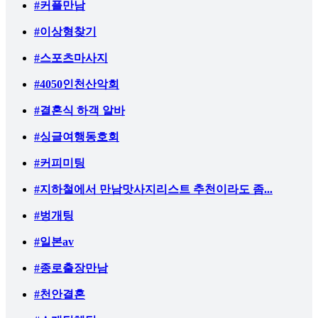
#커플만남
#이상형찾기
#스포츠마사지
#4050인천산악회
#결혼식 하객 알바
#싱글여행동호회
#커피미팅
#지하철에서 만남맛사지리스트 추천이라도 좀...
#벙개팅
#일본av
#종로출장만남
#천안결혼