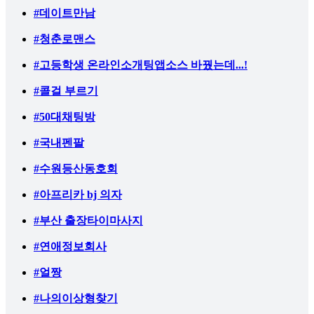
#데이트만남
#청춘로맨스
#고등학생 온라인소개팅앱소스 바꿨는데...!
#콜걸 부르기
#50대채팅방
#국내펜팔
#수원등산동호회
#아프리카 bj 의자
#부산 출장타이마사지
#연애정보회사
#얼짱
#나의이상형찾기