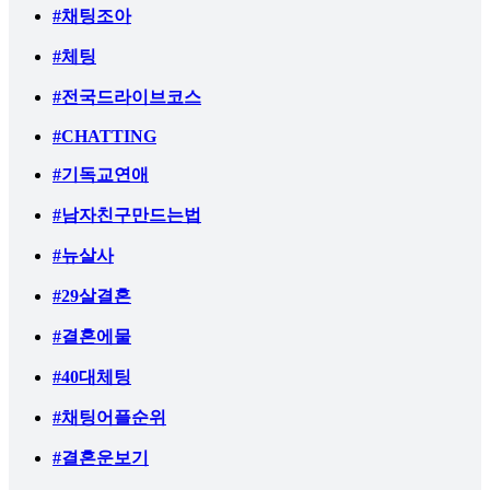
#채팅조아
#체팅
#전국드라이브코스
#CHATTING
#기독교연애
#남자친구만드는법
#뉴살사
#29살결혼
#결혼에물
#40대체팅
#채팅어플순위
#결혼운보기