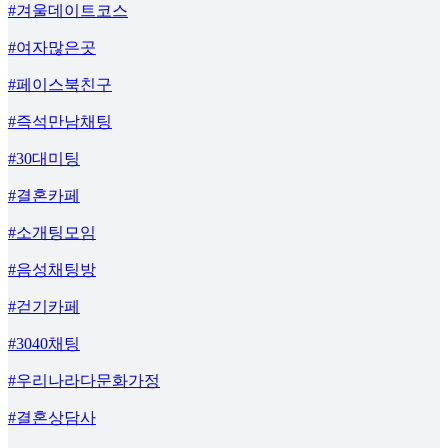
#겨울데이트코스
#여자많은곳
#페이스북친구
#즉석만남채팅
#30대미팅
#결혼카페
#소개팅모임
#음성채팅방
#걷기카페
#3040채팅
#우리나라다문화가정
#결혼상담사