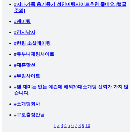
#지나가족 옹기종기 성인미팅사이트추천 좋네요.[뻘글
주의]
#앤미팅
#간지남자
#헌팅 소셜데이팅
#유부녀채팅사이트
#재혼맞선
#부킹사이트
#별 재미는 없는 얘긴데 해외30대소개팅 신뢰가 가지 않
습니다.
#소개팅회사
#구로출장만남
1
2
3
4
5
6
7
8
9
10