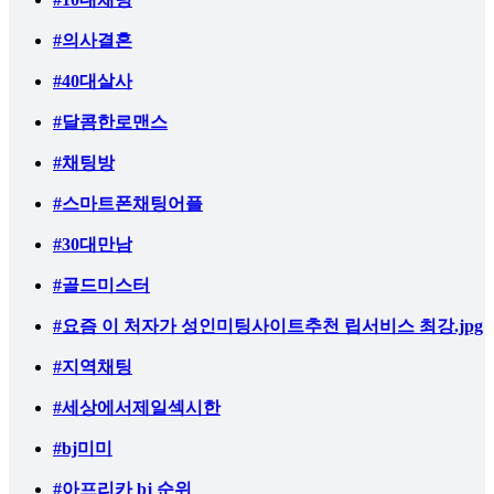
#의사결혼
#40대살사
#달콤한로맨스
#채팅방
#스마트폰채팅어플
#30대만남
#골드미스터
#요즘 이 처자가 성인미팅사이트추천 립서비스 최강.jpg
#지역채팅
#세상에서제일섹시한
#bj미미
#아프리카 bj 순위