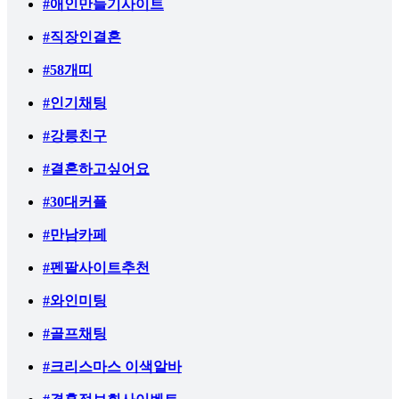
#애인만들기사이트
#직장인결혼
#58개띠
#인기채팅
#강릉친구
#결혼하고싶어요
#30대커플
#만남카페
#펜팔사이트추천
#와인미팅
#골프채팅
#크리스마스 이색알바