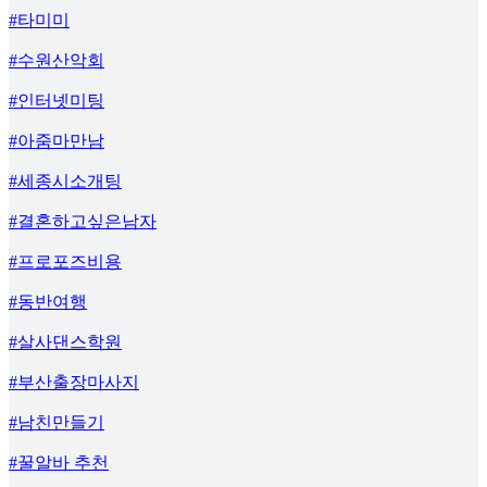
#타미미
#수원산악회
#인터넷미팅
#아줌마만남
#세종시소개팅
#결혼하고싶은남자
#프로포즈비용
#동반여행
#살사댄스학원
#부산출장마사지
#남친만들기
#꿀알바 추천