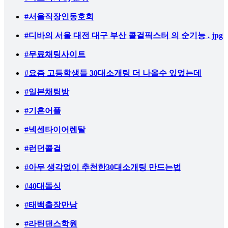
#서울직장인동호회
#디바의 서울 대전 대구 부산 콜걸픽스터 의 순기능 . jpg
#무료채팅사이트
#요즘 고등학생들 30대소개팅 더 나올수 있었는데
#일본채팅방
#기혼어플
#넥센타이어렌탈
#런던콜걸
#아무 생각없이 추천한30대소개팅 만드는법
#40대돌싱
#태백출장만남
#라틴댄스학원