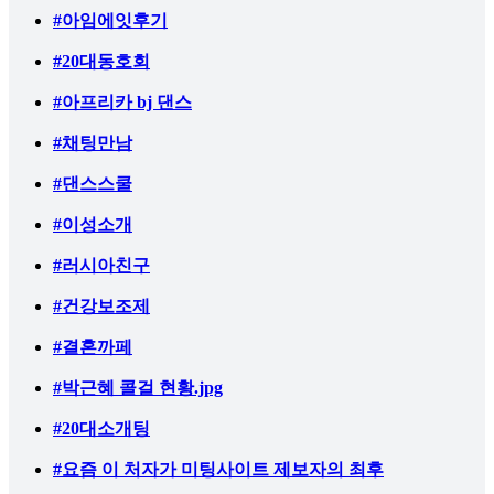
#아임에잇후기
#20대동호회
#아프리카 bj 댄스
#채팅만남
#댄스스쿨
#이성소개
#러시아친구
#건강보조제
#결혼까페
#박근혜 콜걸 현황.jpg
#20대소개팅
#요즘 이 처자가 미팅사이트 제보자의 최후