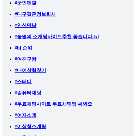
#군인펜팔
#대구결혼정보회사
#안산만남
#불멸의 소개팅사이트추천 좋습니다.txt
#bj 순위
#여친구함
#내이상형찾기
#스터디
#컴퓨터채팅
#무료채팅사이트 무료채팅앱 써봐요
#여자소개
#이상형소개팅