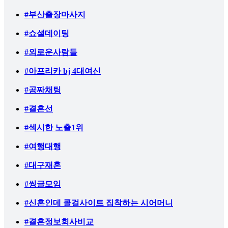
#부산출장마사지
#쇼셜데이팅
#외로운사람들
#아프리카 bj 4대여신
#공짜채팅
#결혼선
#섹시한 노출1위
#여행대행
#대구재혼
#씽글모임
#신혼인데 콜걸사이트 집착하는 시어머니
#결혼정보회사비교