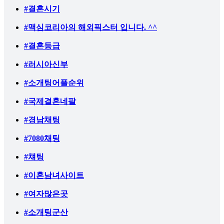
#결혼시기
#맥심코리아의 해외픽스터 입니다. ^^
#결혼등급
#러시아신부
#소개팅어플순위
#국제결혼네팔
#경남채팅
#7080채팅
#챼팅
#이혼남녀사이트
#여자많은곳
#소개팅군산