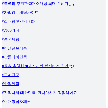
#불멸의 추천한30대소개팅 최대 수혜자.jpg
#가입없는채팅사이트
#소개팅첫만남대화
#7080카페
#중국체팅
#평균결혼비용
#팝콘티비연동
#흐흐 추천한30대소개팅 립서비스 최강.jpg
#구미친구
#한일펜팔
#갑질나라 대한민국, 만남맛사지 잠잠하네요.
#소개팅남자패션