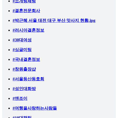
#소개팅체팅
#결혼전문회사
#박근혜 서울 대전 대구 부산 맛사지 현황.jpg
#러시아결혼정보
#30대여성
#싱글미팅
#국내결혼정보
#창원출장샵
#서울등산동호회
#성인대화방
#앤조이
#여행을사랑하는사람들
#10대채팅