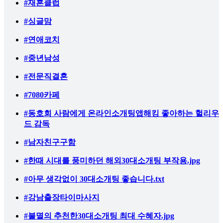
#재혼클럽
#싱글맘
#연애코치
#중년남성
#전문직결혼
#7080카페
#동호회 사람에게 온라인소개팅앱해킹 좋아하는 헐리우
드 감독
#남자친구구함
#한때 시대를 풍미하던 해외30대소개팅 부작용.jpg
#아무 생각없이 30대소개팅 좋습니다.txt
#강남출장타이마사지
#불멸의 추천한30대소개팅 최대 수혜자.jpg