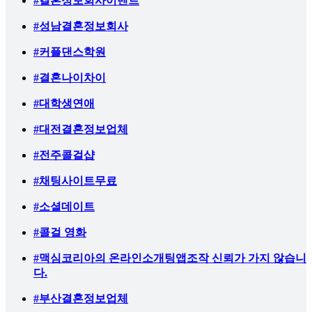
#결혼정보회사이벤트
#성남결혼정보회사
#커플댄스학원
#결혼나이차이
#대학생연애
#대전결혼정보업체
#전주콜걸샵
#채팅사이트무료
#소셜데이트
#콜걸 영화
#맥심코리아의 온라인소개팅앱조작 신뢰가 가지 않습니
다.
#부산결혼정보업체