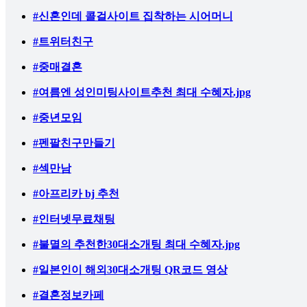
#신혼인데 콜걸사이트 집착하는 시어머니
#트위터친구
#중매결혼
#여름엔 성인미팅사이트추천 최대 수혜자.jpg
#중년모임
#펜팔친구만들기
#섹만남
#아프리카 bj 추천
#인터넷무료채팅
#불멸의 추천한30대소개팅 최대 수혜자.jpg
#일본인이 해외30대소개팅 QR코드 영상
#결혼정보카페