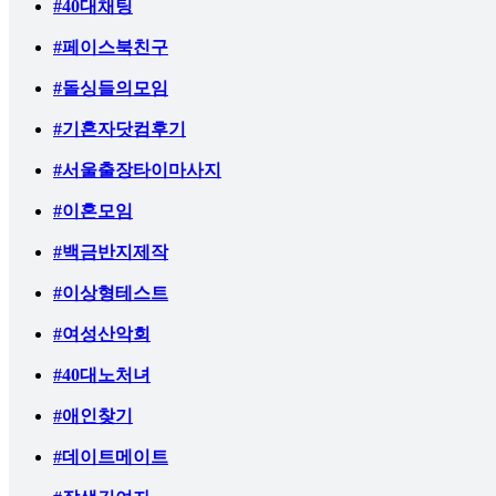
#40대채팅
#페이스북친구
#돌싱들의모임
#기혼자닷컴후기
#서울출장타이마사지
#이혼모임
#백금반지제작
#이상형테스트
#여성산악회
#40대노처녀
#애인찾기
#데이트메이트