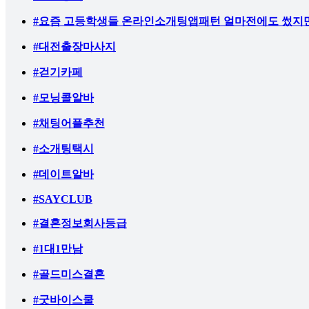
#요즘 고등학생들 온라인소개팅앱패턴 얼마전에도 썼지만
#대전출장마사지
#걷기카페
#모닝콜알바
#채팅어플추천
#소개팅택시
#데이트알바
#SAYCLUB
#결혼정보회사등급
#1대1만남
#골드미스결혼
#굿바이스쿨