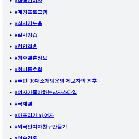
#잘생긴여자
#매칭프로그램
#실시간노출
#살사강습
#천안결혼
#청주결혼정보
#취미동호회
#푸틴, 30대소개팅운영 제보자의 최후
#여자가좋아하는남자스타일
#국제결
#아프리카 bj 여자
#외국인여자친구만들기
#여수결혼