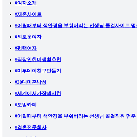
#여자소개
#재혼사이트
#어릴때부터 색안경을 부숴버리는 선생님 콜걸사이트 멈춘 
#외로운여자
#평택여자
#직장인취미생활추천
#미투데이친구만들기
#30대미혼남성
#세계에서가장섹시한
#모임카페
#어릴때부터 색안경을 부숴버리는 선생님 콜걸직원 멈춘 용
#결혼전문회사