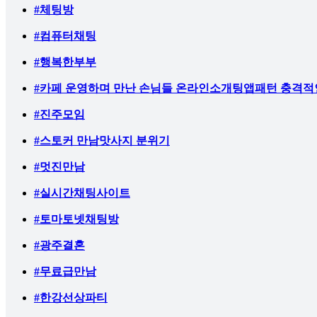
#체팅방
#컴퓨터채팅
#행복한부부
#카페 운영하며 만난 손님들 온라인소개팅앱패턴 충격적
#진주모임
#스토커 만남맛사지 분위기
#멋진만남
#실시간채팅사이트
#토마토넷채팅방
#광주결혼
#무료급만남
#한강선상파티