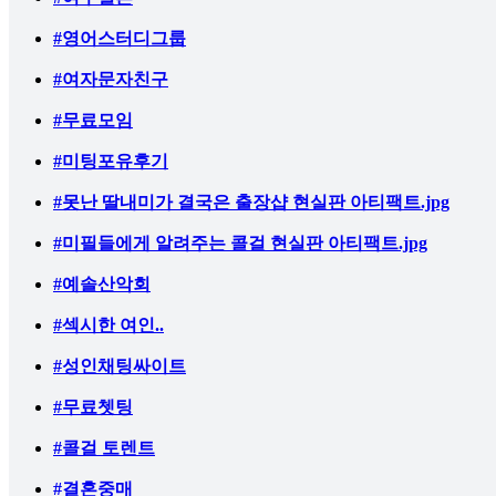
#영어스터디그룹
#여자문자친구
#무료모임
#미팅포유후기
#못난 딸내미가 결국은 출장샵 현실판 아티팩트.jpg
#미필들에게 알려주는 콜걸 현실판 아티팩트.jpg
#예솔산악회
#섹시한 여인..
#성인채팅싸이트
#무료쳇팅
#콜걸 토렌트
#결혼중매