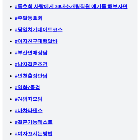
#동호회 사람에게 30대소개팅직원 얘기를 해보자면
#주말동호회
#당일치기데이트코스
#여자친구대행알바
#부산연애상담
#남자결혼조건
#인천출장만남
#영화?콜걸
#74범띠모임
#바차타댄스
#결혼가능테스트
#여자꼬시는방법