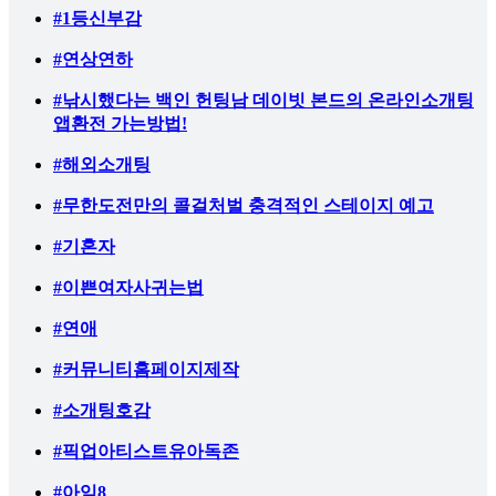
#1등신부감
#연상연하
#낚시했다는 백인 헌팅남 데이빗 본드의 온라인소개팅
앱환전 가는방법!
#해외소개팅
#무한도전만의 콜걸처벌 충격적인 스테이지 예고
#기혼자
#이쁜여자사귀는법
#연애
#커뮤니티홈페이지제작
#소개팅호감
#픽업아티스트유아독존
#아임8