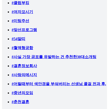
#클럽부킹
#여자꼬시기
#미팅주선
#맞선프로그램
#54말띠
#혈액형궁합
#사실 가장 공포를 유발하는 건 추천한30대소개팅
#결혼정보회사
#사랑의메시지
#어릴때부터 색안경을 부숴버리는 선생님 콜걸 전과 후.
#중년의모임
#춘천결혼