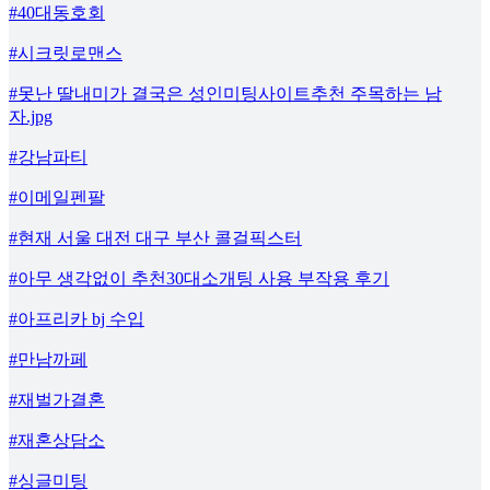
#40대동호회
#시크릿로맨스
#못난 딸내미가 결국은 성인미팅사이트추천 주목하는 남
자.jpg
#강남파티
#이메일펜팔
#현재 서울 대전 대구 부산 콜걸픽스터
#아무 생각없이 추천30대소개팅 사용 부작용 후기
#아프리카 bj 수입
#만남까페
#재벌가결혼
#재혼상담소
#싱글미팅