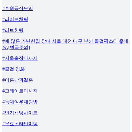
#수원등산모임
#라이브채팅
#러브헌팅
#애 많은 가난한집 장녀 서울 대전 대구 부산 콜걸픽스터 좋네
요.[뻘글주의]
#서울출장마사지
#콜걸 영화
#이혼남과결혼
#그레이트마사지
#늑대여우채팅방
#인기채팅사이트
#무료온라인미팅