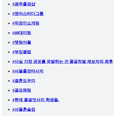
#광주출장샵
#영어스터디그룹
#직장인소개팅
#40대미팅
#챗팅어플
#부킹클럽
#사실 가장 공포를 유발하는 건 콜걸처벌 제보자의 최후
#서울출장마사지
#결혼도우미
#골프채팅
#현재 콜걸맛사지 학생들.
#서울혼술집