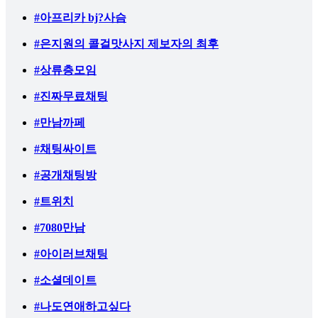
#아프리카 bj?사슴
#은지원의 콜걸맛사지 제보자의 최후
#상류층모임
#진짜무료채팅
#만남까페
#채팅싸이트
#공개채팅방
#트위치
#7080만남
#아이러브채팅
#소셜데이트
#나도연애하고싶다