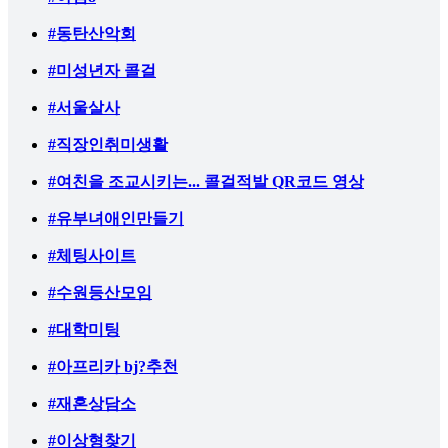
#동탄산악회
#미성년자 콜걸
#서울살사
#직장인취미생활
#여친을 조교시키는... 콜걸적발 QR코드 영상
#유부녀애인만들기
#체팅사이트
#수원등산모임
#대학미팅
#아프리카 bj?추천
#재혼상담소
#이상형찾기