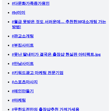
#다문화가족증가원인
#bj미미
#월급 못받은 것도 서러운데… 추천한30대소개팅 가는
방법!
#판교소개팅
#부킹사이트
#못난 딸내미가 결국은 출장샵 현실판 아티팩트.jpg
#만남사이트
#키워드광고 마케팅 전문기업
#스포츠마사지
#애인만들기
#마케팅
#무한도전만의 출장샵추천 가져가세용