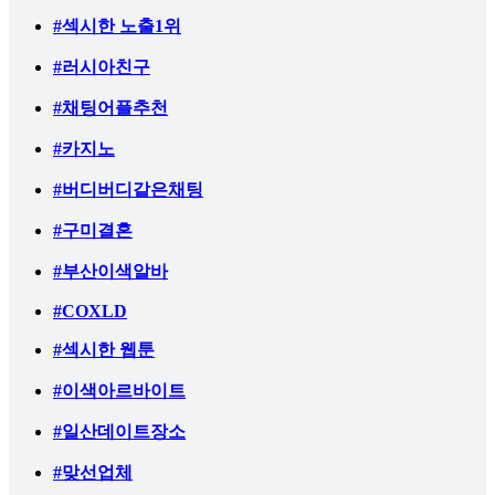
#섹시한 노출1위
#러시아친구
#채팅어플추천
#카지노
#버디버디같은채팅
#구미결혼
#부산이색알바
#COXLD
#섹시한 웹툰
#이색아르바이트
#일산데이트장소
#맞선업체