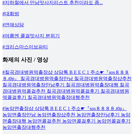
#지하철에서 만남맛사지리스트 추천이라도 좀...
#대화방
#연애상담
#여름엔 콜걸맛사지 분위기
#크리스마스이브파티
화제의 사진 / 영상
#칠곡경대병원역출장샵 상담톡 B E E C 1 주소☛『sos８８８
８.t0p』 칠곡경대병원역출장만남 칠곡경대병원역출장샵추천
칠곡경대병원역출장만남후기 칠곡경대병원역출장대행 칠곡
경대병원역콜걸추천 칠곡경대병원역콜걸후기 칠곡경대병원
역콜걸후기 칠곡경대병원역출장대행추천
#농암면출장샵 상담톡 B E E C 1 주소☛『sos８８８８.t0p』
농암면출장만남 농암면출장샵추천 농암면출장만남후기 농암
면출장대행 농암면콜걸추천 농암면콜걸후기 농암면콜걸후기
농암면출장대행추천