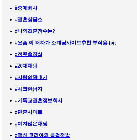
#중매회사
#결혼상담소
#나의결혼점수는?
#요즘 이 처자가 소개팅사이트추천 부작용.jpg
#전주출장샵
#20대채팅
#사랑의짝대기
#시크한남자
#기독교결혼정보회사
#만혼사이트
#여자많은채팅
#맥심 코리아의 콜걸적발