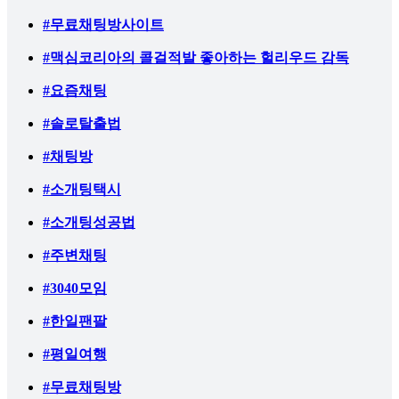
#무료채팅방사이트
#맥심코리아의 콜걸적발 좋아하는 헐리우드 감독
#요즘채팅
#솔로탈출법
#채팅방
#소개팅택시
#소개팅성공법
#주변채팅
#3040모임
#한일팬팔
#평일여행
#무료채팅방