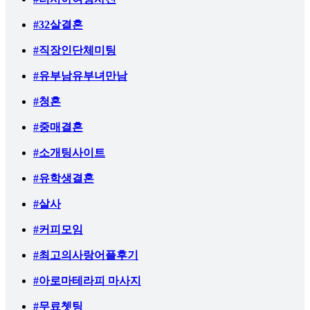
#32살결혼
#직장인단체미팅
#유부남유부녀만남
#청혼
#중매결혼
#소개팅사이트
#유학생결혼
#살사
#커피모임
#최고의사랑어플후기
#아로마테라피 마사지
#무료쳇팅