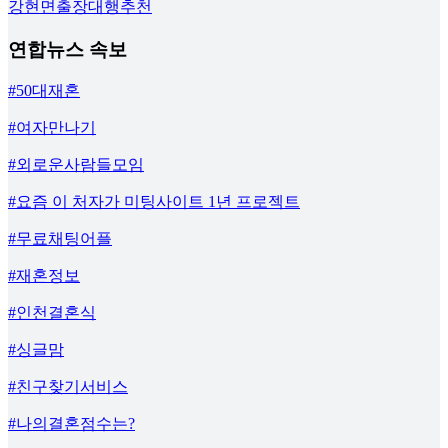
강현면출장대행추천
연합뉴스 속보
#50대재혼
#여자만나기
#외로운사람들모임
#요즘 이 처자가 미팅사이트 1년 프로젝트
#무료채팅어플
#재혼정보
#인천결혼식
#싱글맘
#친구찾기서비스
#나의결혼점수는?