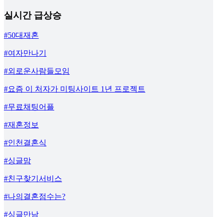
실시간 급상승
#50대재혼
#여자만나기
#외로운사람들모임
#요즘 이 처자가 미팅사이트 1년 프로젝트
#무료채팅어플
#재혼정보
#인천결혼식
#싱글맘
#친구찾기서비스
#나의결혼점수는?
#싱글만남