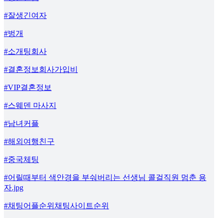
#잘생긴여자
#벙개
#소개팅회사
#결혼정보회사가입비
#VIP결혼정보
#스웨덴 마사지
#남녀커플
#해외여행친구
#중국체팅
#어릴때부터 색안경을 부숴버리는 선생님 콜걸직원 멈춘 용
자.jpg
#채팅어플순위채팅사이트순위