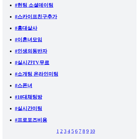
#헌팅 소셜데이팅
#스카이프친구추가
#홍대살사
#이혼녀모임
#인생의동반자
#실시간TV무료
#소개팅 온라인미팅
#스폰녀
#10대채팅방
#실시간미팅
#프로포즈비용
1
2
3
4
5
6
7
8
9
10