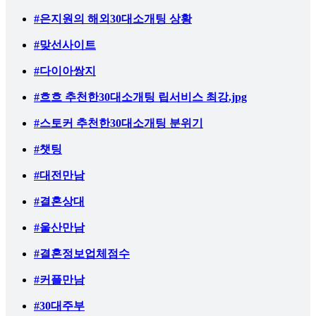
#은지원의 해외30대소개팅 상황
#맞선사이트
#다이아쌍지
#흐흐 추천한30대소개팅 립서비스 최강.jpg
#스토커 추천한30대소개팅 분위기
#챗팅
#대전만남
#결혼상대
#울산만남
#결혼정보업체점수
#커플만남
#30대주부