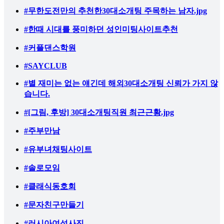
#무한도전만의 추천한30대소개팅 주목하는 남자.jpg
#한때 시대를 풍미하던 성인미팅사이트추천
#커플댄스학원
#SAYCLUB
#별 재미는 없는 얘긴데 해외30대소개팅 신뢰가 가지 않
습니다.
#[그림, 후방] 30대소개팅직원 최근근황.jpg
#주부만남
#유부녀채팅사이트
#솔로모임
#클래식동호회
#문자친구만들기
#러시아여성사진