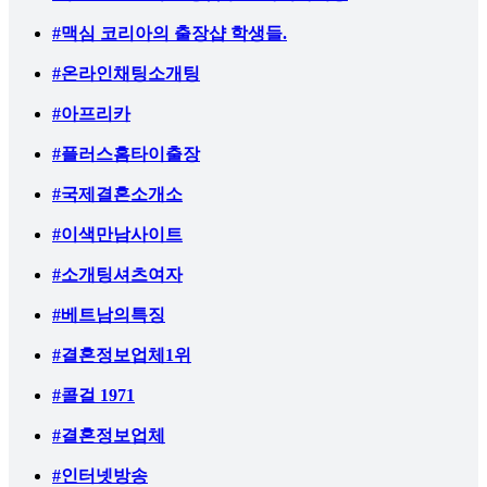
#맥심 코리아의 출장샵 학생들.
#온라인채팅소개팅
#아프리카
#플러스홈타이출장
#국제결혼소개소
#이색만남사이트
#소개팅셔츠여자
#베트남의특징
#결혼정보업체1위
#콜걸 1971
#결혼정보업체
#인터넷방송