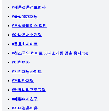
#재혼결혼정보회사
#클럽5678채팅
#투썸플레이스 할인
#아나운서소개팅
#동호회사이트
#천조국의 히어로 30대소개팅 멈춘 용자.jpg
#이천여자
#건전채팅사이트
#천리안채팅
#커뮤니티프로그램
#예쁜여자친구
#자녀결혼비용