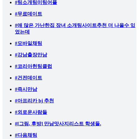
#팅소개팅미팅어플
#무료데이트
#애 많은 가난한집 장녀 소개팅사이트추천 더 나올수 있
었는데
#모바일채팅
#강남출장만남
#코리아헌팅클럽
#건전데이트
#즉시만남
#아프리카 bj 추천
#외로운사람들
#[그림, 후방] 만남맛사지리스트 학생들.
#다음채팅