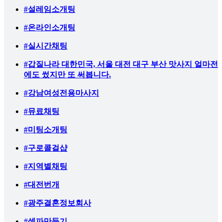
#설레임소개팅
#온라인소개팅
#실시간채팅
#갑질나라 대한민국, 서울 대전 대구 부산 맛사지 얼마전
에도 썼지만 또 써봅니다.
#강남여성전용마사지
#뮤료채팅
#미팅소개팅
#구로콜걸샵
#지역별채팅
#대전번개
#광주결혼정보회사
#섹파만들기