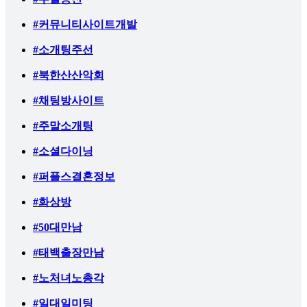
#커뮤니티사이트개발
#소개팅주선
#북한산산악회
#채팅방사이트
#주말소개팅
#소셜다이닝
#퍼플스결혼정보
#화상방
#50대만남
#태백출장만남
#노처녀노총각
#일대일미팅