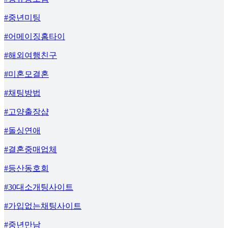
#중년미팅
#어메이징홈타이
#해외여행친구
#미혼모결혼
#채팅방법
#고양출장샵
#돌싱연애
#결혼중매업체
#등산동호회
#30대소개팅사이트
#가입없는채팅사이트
#중년만남