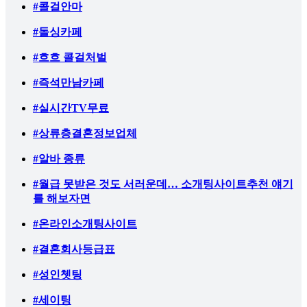
#콜걸안마
#돌싱카페
#흐흐 콜걸처벌
#즉석만남카페
#실시간TV무료
#상류층결혼정보업체
#알바 종류
#월급 못받은 것도 서러운데… 소개팅사이트추천 얘기
를 해보자면
#온라인소개팅사이트
#결혼회사등급표
#성인쳇팅
#세이팅