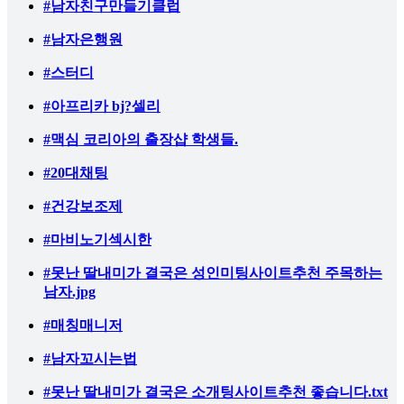
#남자친구만들기클럽
#남자은행원
#스터디
#아프리카 bj?셀리
#맥심 코리아의 출장샵 학생들.
#20대채팅
#건강보조제
#마비노기섹시한
#못난 딸내미가 결국은 성인미팅사이트추천 주목하는
남자.jpg
#매칭매니저
#남자꼬시는법
#못난 딸내미가 결국은 소개팅사이트추천 좋습니다.txt