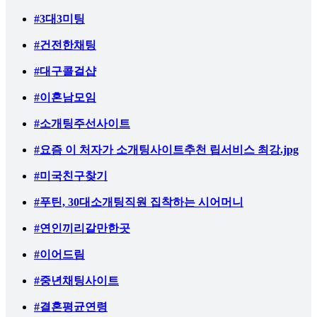
#3대3미팅
#건전한채팅
#대구콜걸샵
#이혼남모임
#소개팅주선사이트
#요즘 이 처자가 소개팅사이트추천 립서비스 최강.jpg
#미국친구찾기
#푸틴, 30대소개팅직원 집착하는 시어머니
#연인끼리갈만한곳
#이어드림
#중년채팅사이트
#결혼평균연령