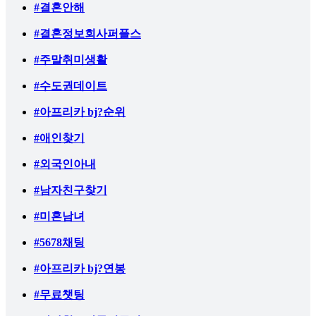
#결혼안해
#결혼정보회사퍼플스
#주말취미생활
#수도권데이트
#아프리카 bj?순위
#애인찾기
#외국인아내
#남자친구찾기
#미혼남녀
#5678채팅
#아프리카 bj?연봉
#무료챗팅