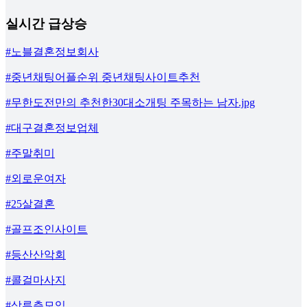
실시간 급상승
#노블결혼정보회사
#중년채팅어플순위 중년채팅사이트추천
#무한도전만의 추천한30대소개팅 주목하는 남자.jpg
#대구결혼정보업체
#주말취미
#외로운여자
#25살결혼
#골프조인사이트
#등산산악회
#콜걸마사지
#상류층모임