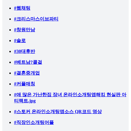
#웹채팅
#크리스마스이브파티
#창원만남
#솔로
#30대후반
#베트남?콜걸
#결혼중개업
#커플매칭
#애 많은 가난한집 장녀 온라인소개팅앱해킹 현실판 아
티팩트.jpg
#스토커 온라인소개팅앱소스 QR코드 영상
#직장인소개팅어플