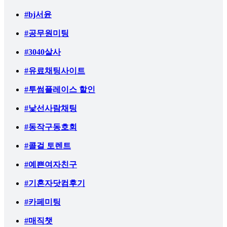
#bj서윤
#공무원미팅
#3040살사
#유료채팅사이트
#투썸플레이스 할인
#낯선사람채팅
#동작구동호회
#콜걸 토렌트
#예쁜여자친구
#기혼자닷컴후기
#카페미팅
#매직챗