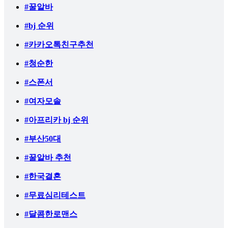
#꿀알바
#bj 순위
#카카오톡친구추천
#청순한
#스폰서
#여자모솔
#아프리카 bj 순위
#부산50대
#꿀알바 추천
#한국결혼
#무료심리테스트
#달콤한로맨스