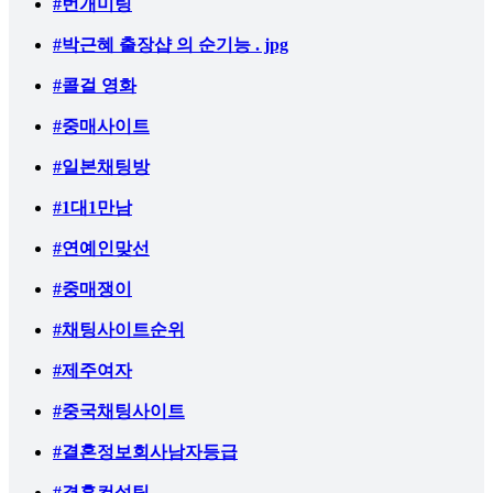
#번개미팅
#박근혜 출장샵 의 순기능 . jpg
#콜걸 영화
#중매사이트
#일본채팅방
#1대1만남
#연예인맞선
#중매쟁이
#채팅사이트순위
#제주여자
#중국채팅사이트
#결혼정보회사남자등급
#결혼컨설팅