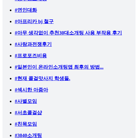
#연인대화
#아프리카 bj 철구
#아무 생각없이 추천30대소개팅 사용 부작용 후기
#사랑과전쟁후기
#프로포즈비용
#일본인이 온라인소개팅앱 최후의 방법...
#현재 콜걸맛사지 학생들.
#섹시한 아줌아
#사별모임
#서초콜걸샵
#친목모임
#3040소개팅