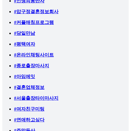
#인생의동반자
#압구정결혼정보회사
#커플매칭프로그램
#당일만남
#평택여자
#온라인채팅사이트
#종로출장마사지
#아임에잇
#결혼업체정보
#서울출장타이마사지
#여자친구미팅
#연애하고싶다
#주말등산