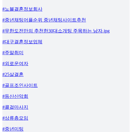
#노블결혼정보회사
#중년채팅어플순위 중년채팅사이트추천
#무한도전만의 추천한30대소개팅 주목하는 남자.jpg
#대구결혼정보업체
#주말취미
#외로운여자
#25살결혼
#골프조인사이트
#등산산악회
#콜걸마사지
#상류층모임
#중년미팅