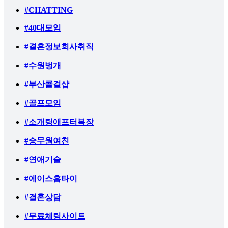
#CHATTING
#40대모임
#결혼정보회사취직
#수원벙개
#부산콜걸샵
#골프모임
#소개팅애프터복장
#승무원여친
#연애기술
#에이스홈타이
#결혼상담
#무료체팅사이트