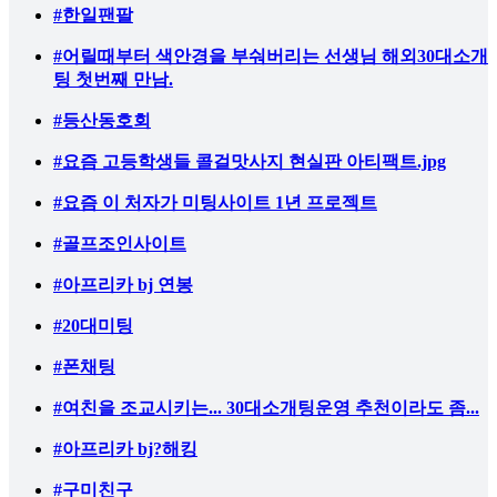
#한일팬팔
#어릴때부터 색안경을 부숴버리는 선생님 해외30대소개
팅 첫번째 만남.
#등산동호회
#요즘 고등학생들 콜걸맛사지 현실판 아티팩트.jpg
#요즘 이 처자가 미팅사이트 1년 프로젝트
#골프조인사이트
#아프리카 bj 연봉
#20대미팅
#폰채팅
#여친을 조교시키는... 30대소개팅운영 추천이라도 좀...
#아프리카 bj?해킹
#구미친구