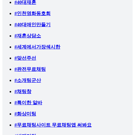
#40대재혼
#인천영화동호회
#40대애인만들기
#재혼상담소
#세계에서가장섹시한
#맞선주선
#완전무료채팅
#소개팅군산
#채팅창
#특이한 알바
#화상미팅
#무료채팅사이트 무료채팅앱 써봐요