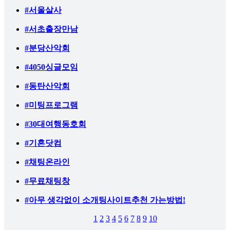
#서울살사
#서초출장만남
#분당산악회
#4050싱글모임
#동탄산악회
#미팅프로그램
#30대여행동호회
#기혼닷컴
#채팅온라인
#무료채팅창
#아무 생각없이 소개팅사이트추천 가는방법!
1
2
3
4
5
6
7
8
9
10