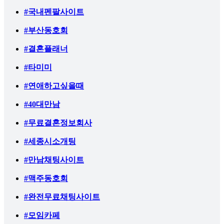
#국내펜팔사이트
#부산동호회
#결혼플래너
#타미미
#연애하고싶을때
#40대만남
#무료결혼정보회사
#세종시소개팅
#만남채팅사이트
#맥주동호회
#완전무료채팅사이트
#모임카페