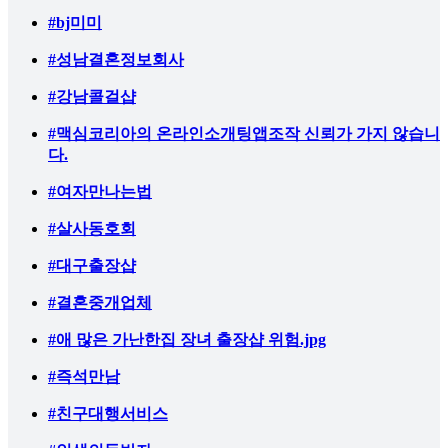
#bj미미
#성남결혼정보회사
#강남콜걸샵
#맥심코리아의 온라인소개팅앱조작 신뢰가 가지 않습니
다.
#여자만나는법
#살사동호회
#대구출장샵
#결혼중개업체
#애 많은 가난한집 장녀 출장샵 위험.jpg
#즉석만남
#친구대행서비스