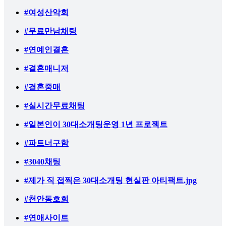
#여성산악회
#무료만남채팅
#연예인결혼
#결혼매니저
#결혼중매
#실시간무료채팅
#일본인이 30대소개팅운영 1년 프로젝트
#파트너구함
#3040채팅
#제가 직 접찍은 30대소개팅 현실판 아티팩트.jpg
#천안동호회
#연애사이트