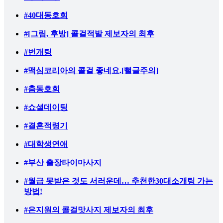
#40대동호회
#[그림, 후방] 콜걸적발 제보자의 최후
#번개팅
#맥심코리아의 콜걸 좋네요.[뻘글주의]
#춤동호회
#쇼셜데이팅
#결혼적령기
#대학생연애
#부산 출장타이마사지
#월급 못받은 것도 서러운데… 추천한30대소개팅 가는
방법!
#은지원의 콜걸맛사지 제보자의 최후