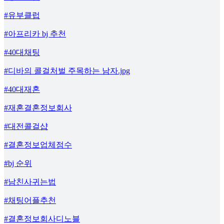
#유부클럽
#아프리카 bj 추천
#40대채팅
#디바의 콜걸처벌 주목하는 남자.jpg
#40대재혼
#재혼결혼정보회사
#대전콜걸샵
#결혼정보업체점수
#bj 순위
#남친사귀는법
#채팅어플추천
#결혼정보회사디노블