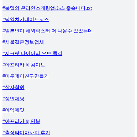
#불멸의 온라인소개팅앱소스 좋습니다.txt
#당일치기데이트코스
#일본인이 해외픽스터 더 나올수 있었는데
#서울결혼정보업체
#시크릿 다이어리 오브 콜걸
#아프리카 bj 김이브
#미투데이친구만들기
#살사학원
#성인체팅
#아임에잇
#아프리카 bj 연봉
#출장타이마사지 후기