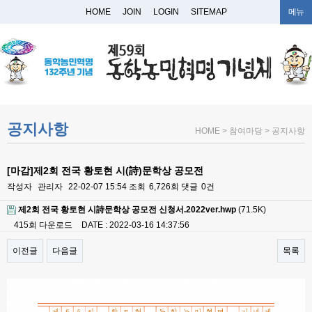
HOME
JOIN
LOGIN
SITEMAP
메뉴
공지사항
HOME > 참여마당 > 공지사항
[마감]제2회 전국 황토현 시(詩)문학상 공모전
작성자
관리자
22-02-07 15:54
조회
6,726회
댓글
0건
제2회 전국 황토현 시詩문학상 공모전 신청서.2022ver.hwp
(71.5K)
415회 다운로드
DATE : 2022-03-16 14:37:56
이전글
다음글
목록
본문