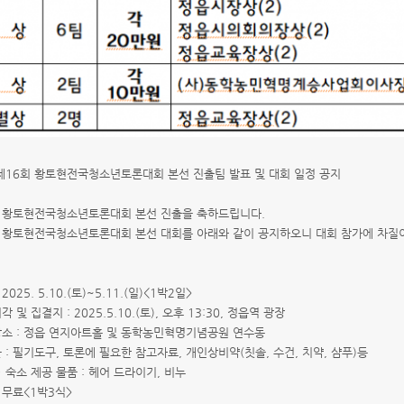
: 제16회 황토현전국청소년토론대회 본선 진출팀 발표 및 대회 일정 공지
6회 황토현전국청소년토론대회 본선 진출을 축하드립니다.
6회 황토현전국청소년토론대회 본선 대회를 아래와 같이 공지하오니 대회 참가에 차질
2025. 5.10.(토)~5.11.(일)<1박2일>
및 집결지 : 2025.5.10.(토), 오후 13:30, 정읍역 광장
소 : 정읍 연지아트홀 및 동학농민혁명기념공원 연수동
: 필기도구, 토론에 필요한 참고자료, 개인상비약(칫솔, 수건, 치약, 샴푸)등
제공 물품 : 헤어 드라이기, 비누
 무료<1박3식>