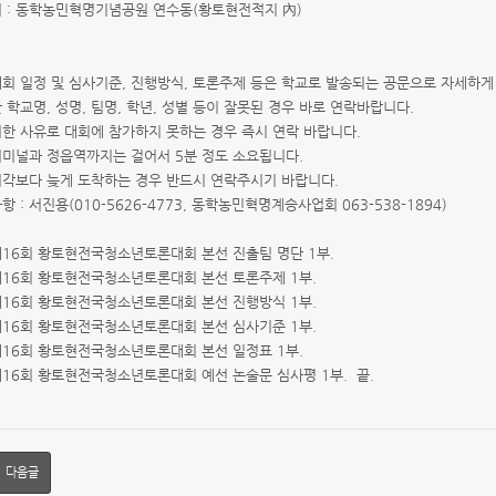
 : 동학농민혁명기념공원 연수동(황토현전적지 內)
회 일정 및 심사기준, 진행방식, 토론주제 등은 학교로 발송되는 공문으로 자세하게
학교명, 성명, 팀명, 학년, 성별 등이 잘못된 경우 바로 연락바랍니다.
한 사유로 대회에 참가하지 못하는 경우 즉시 연락 바랍니다.
미널과 정읍역까지는 걸어서 5분 정도 소요됩니다.
각보다 늦게 도착하는 경우 반드시 연락주시기 바랍니다.
 : 서진용(010-5626-4773, 동학농민혁명계승사업회 063-538-1894)
 제16회 황토현전국청소년토론대회 본선 진출팀 명단 1부.
6회 황토현전국청소년토론대회 본선 토론주제 1부.
6회 황토현전국청소년토론대회 본선 진행방식 1부.
6회 황토현전국청소년토론대회 본선 심사기준 1부.
6회 황토현전국청소년토론대회 본선 일정표 1부.
6회 황토현전국청소년토론대회 예선 논술문 심사평 1부. 끝.
다음글