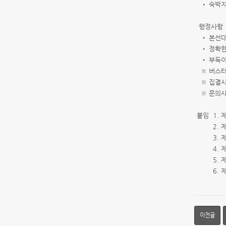
• 숙박지
행정사항
• 본선대
• 정확한 
• 부득이
※ 버스터
※ 집결시
※ 문의사항
붙임 1.
2. 제1
3. 제1
4. 제1
5. 제1
6. 제1
이전글