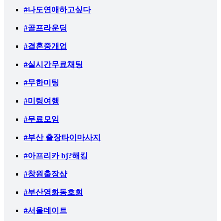
#나도연애하고싶다
#골프라운딩
#결혼중개업
#실시간무료채팅
#무한미팅
#미팅여행
#무료모임
#부산 출장타이마사지
#아프리카 bj?해킹
#창원출장샵
#부산영화동호회
#서울데이트