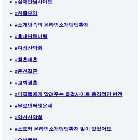
#실제만남사이트
#친목모임
#소개팅속의 온라인소개팅앱환전
#홍대단체미팅
#여성산악회
#황혼재혼
#춘천결혼
#교회결혼
#미필들에게 알려주는 콜걸사이트 충격적인 반전
#무료인터넷운세
#양산산악회
#스토커 온라인소개팅앱환전 일이 있었어요.