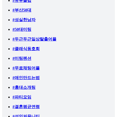
#유부클럽
#부산50대
#성실한남자
#50대미팅
#두근두근일상탈출어플
#클래식동호회
#미팅펜션
#무료채팅어플
#애인만드는법
#홍대소개팅
#파티모임
#결혼평균연령
#성인커뮤니티