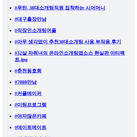
#푸틴, 30대소개팅직원 집착하는 시어머니
#대구출장만남
#직장인소개팅어플
#아무 생각없이 추천30대소개팅 사용 부작용 후기
#32살 자취녀의 온라인소개팅앱소스 현실판 아티팩
트.jpg
#춘천동호회
#7080만남
#커플메이커
#미팅프로그램
#여자많은카페
#데이트메이트