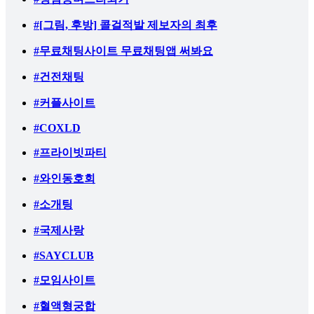
#[그림, 후방] 콜걸적발 제보자의 최후
#무료채팅사이트 무료채팅앱 써봐요
#건전채팅
#커플사이트
#COXLD
#프라이빗파티
#와인동호회
#소개팅
#국제사랑
#SAYCLUB
#모임사이트
#혈액형궁합