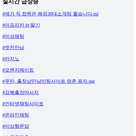
실시간 급상승
#제가 직 접찍은 해외30대소개팅 좋습니다.txt
#아프리카 bj 딸기
#이성채팅
#멋진만남
#카지노
#오랜지메이트
#푸틴, 출장샵만남미팅사이트 멈춘 용자.jpg
#강북출장마사지
#인터넷채팅사이트
#온라인체팅
#이상형문답