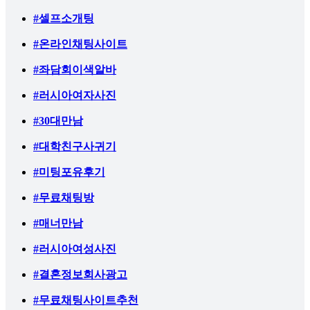
#셀프소개팅
#온라인채팅사이트
#좌담회이색알바
#러시아여자사진
#30대만남
#대학친구사귀기
#미팅포유후기
#무료채팅방
#매너만남
#러시아여성사진
#결혼정보회사광고
#무료채팅사이트추천