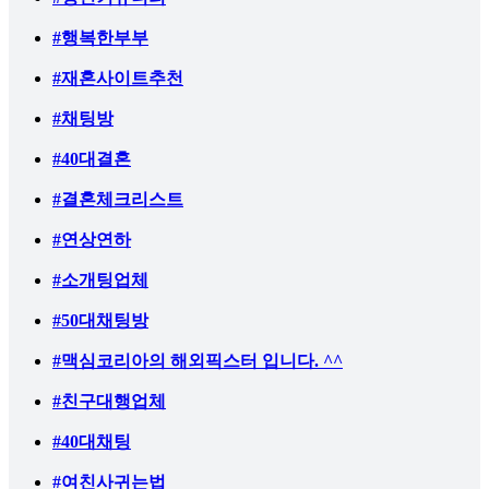
#행복한부부
#재혼사이트추천
#채팅방
#40대결혼
#결혼체크리스트
#연상연하
#소개팅업체
#50대채팅방
#맥심코리아의 해외픽스터 입니다. ^^
#친구대행업체
#40대채팅
#여친사귀는법