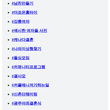
#남친만들기
#더조은홈타이
#강릉여자
#섹시한 여자들 사진
#캐나다결혼
#나의이상형찾기
#돌싱모임
#커뮤니티프로그램
#결사모
#커플매니저가하는일
#신촌단체미팅
#광주야외결혼식