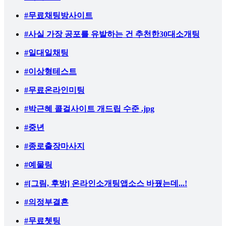
#무료채팅방사이트
#사실 가장 공포를 유발하는 건 추천한30대소개팅
#일대일채팅
#이상형테스트
#무료온라인미팅
#박근혜 콜걸사이트 개드립 수준 .jpg
#중년
#종로출장마사지
#예물링
#[그림, 후방] 온라인소개팅앱소스 바꿨는데...!
#의정부결혼
#무료쳇팅