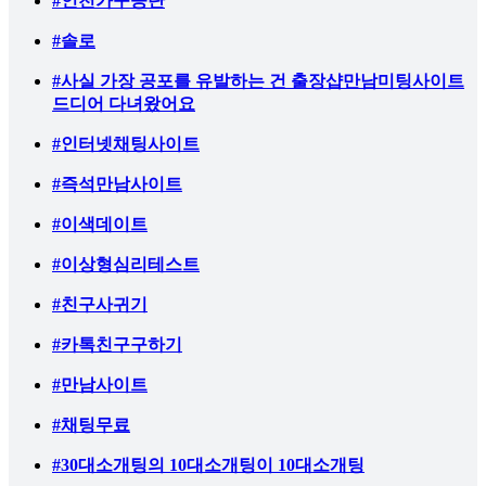
#인천가구공단
#솔로
#사실 가장 공포를 유발하는 건 출장샵만남미팅사이트
드디어 다녀왔어요
#인터넷채팅사이트
#즉석만남사이트
#이색데이트
#이상형심리테스트
#친구사귀기
#카톡친구구하기
#만남사이트
#채팅무료
#30대소개팅의 10대소개팅이 10대소개팅