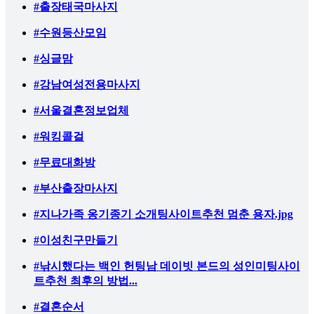
#출장태국마사지
#수원등산모임
#싱글맘
#강남여성전용마사지
#서울결혼정보업체
#워킹콜걸
#무료대화방
#부산출장마사지
#지나가족 옹기종기 소개팅사이트추천 멈춘 용자.jpg
#이성친구만들기
#낚시했다는 백인 헌팅남 데이빗 본드의 성인미팅사이
트추천 최후의 방법...
#결혼순서