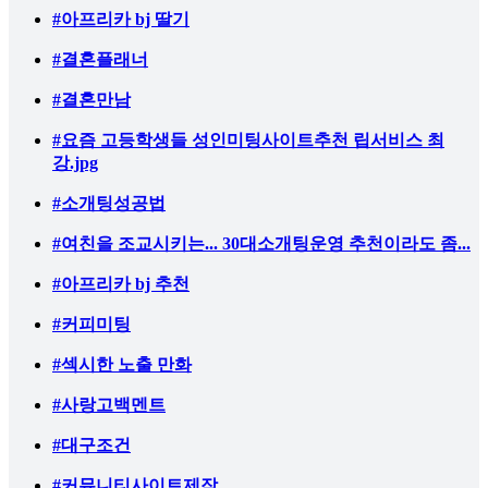
#아프리카 bj 딸기
#결혼플래너
#결혼만남
#요즘 고등학생들 성인미팅사이트추천 립서비스 최
강.jpg
#소개팅성공법
#여친을 조교시키는... 30대소개팅운영 추천이라도 좀...
#아프리카 bj 추천
#커피미팅
#섹시한 노출 만화
#사랑고백멘트
#대구조건
#커뮤니티사이트제작