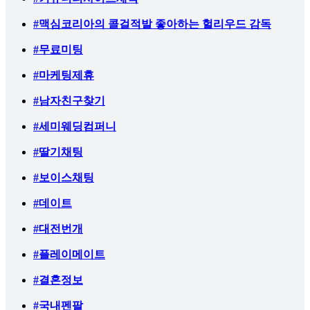
#맥심코리아의 콜걸적발 좋아하는 헐리우드 감독
#무료미팅
#마케팅제휴
#남자친구찾기
#세미웨딩컴퍼니
#딸기채팅
#보이스채팅
#데이트
#대전번개
#플레이메이트
#결혼정보
#국내펜팔