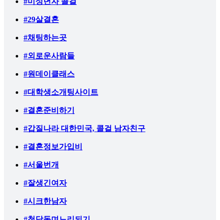
#미성년자 콜걸
#29살결혼
#채팅하는곳
#외로운사람들
#원데이클래스
#대학생소개팅사이트
#결혼준비하기
#갑질나라 대한민국, 콜걸 남자친구
#결혼정보가입비
#서울번개
#잘생긴여자
#시크한남자
#청담동며느리되기