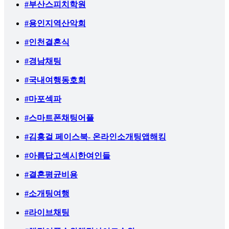
#부산스피치학원
#용인지역산악회
#인천결혼식
#경남채팅
#국내여행동호회
#마포섹파
#스마트폰채팅어플
#김홍걸 페이스북- 온라인소개팅앱해킹
#아름답고섹시한여인들
#결혼평균비용
#소개팅여행
#라이브채팅