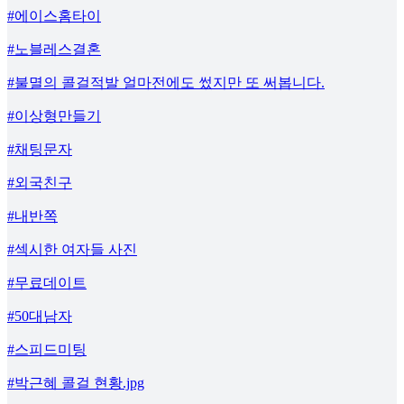
#에이스홈타이
#노블레스결혼
#불멸의 콜걸적발 얼마전에도 썼지만 또 써봅니다.
#이상형만들기
#채팅문자
#외국친구
#내반쪽
#섹시한 여자들 사진
#무료데이트
#50대남자
#스피드미팅
#박근혜 콜걸 현황.jpg