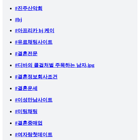
#진주산악회
#bj
#아프리카 bj 케이
#유료채팅사이트
#결혼전문
#디바의 콜걸처벌 주목하는 남자.jpg
#결혼정보회사조건
#결혼운세
#이성만남사이트
#미팅채팅
#결혼중매업
#여자랑첫데이트