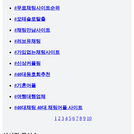
#무료채팅사이트순위
#모태솔로탈출
#채팅만남사이트
#러브유채팅
#가입없는채팅사이트
#신상커플링
#40대동호회추천
#기혼어플
#여행대행업체
#40대채팅 40대 채팅어플 사이트
1
2
3
4
5
6
7
8
9
10