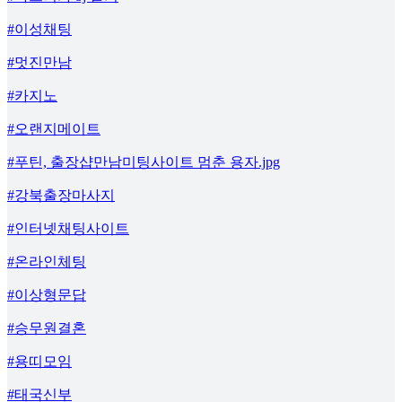
#이성채팅
#멋진만남
#카지노
#오랜지메이트
#푸틴, 출장샵만남미팅사이트 멈춘 용자.jpg
#강북출장마사지
#인터넷채팅사이트
#온라인체팅
#이상형문답
#승무원결혼
#용띠모임
#태국신부