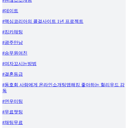
#괜찮소소개팅
#데이트
#맥심코리아의 콜걸사이트 1년 프로젝트
#킹카채팅
#광주만남
#승무원여친
#여자꼬시는방법
#결혼등급
#동호회 사람에게 온라인소개팅앱해킹 좋아하는 헐리우드 감
독
#연우미팅
#무료챗팅
#채팅무료