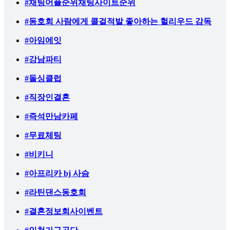
#채팅어플순위채팅사이트순위
#동호회 사람에게 콜걸적발 좋아하는 헐리우드 감독
#아임에잇
#강남파티
#돌싱클럽
#직장인결혼
#즉석만남카페
#무료체팅
#비키니
#아프리카 bj 사슴
#라틴댄스동호회
#결혼정보회사이벤트