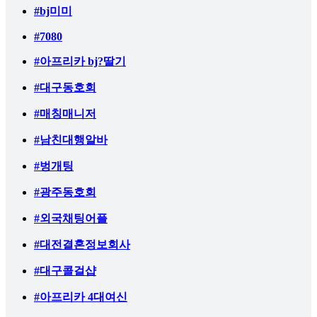
#bj미미
#7080
#아프리카 bj?딸기
#대구동호회
#매칭매니저
#남친대행알바
#벙개팅
#광주동호회
#외국채팅어플
#대전결혼정보회사
#대구콜걸샵
#아프리카 4대여신