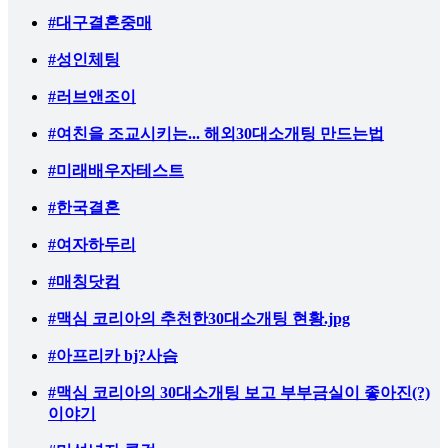
#대구결혼중매
#성인체팅
#러브앤조이
#여친을 조교시키는... 해외30대소개팅 만드는법
#미래배우자테스트
#한국결혼
#여자하두리
#매칭닷컴
#맥심 코리아의 추천한30대소개팅 현황.jpg
#아프리카 bj?사슴
#맥심 코리아의 30대소개팅 보고 부부금실이 좋아진(?)
이야기