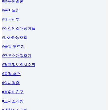
#승무원결혼
#용띠모임
#태국신부
#직장인소개팅어플
#바차타동호회
#콜걸 부르기
#연우소개팅후기
#결혼정보회사순위
#콜걸 추천
#의사결혼
#트위터친구
#교사소개팅