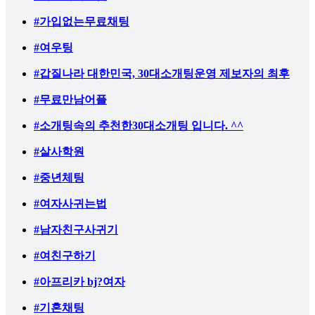
#가입없는무료채팅
#여우팅
#갑질나라 대한민국, 30대소개팅운영 제보자의 최후
#무료만남어플
#소개팅속의 추천한30대소개팅 입니다. ^^
#살사학원
#중년체팅
#여자사귀는법
#남자친구사귀기
#여친구하기
#아프리카 bj?여자
#기혼채팅