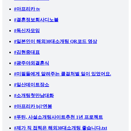
#아프리카 tv
#결혼정보회사디노블
#독신자모임
#일본인이 해외30대소개팅 QR코드 영상
#김현중대표
#광주야외결혼식
#미필들에게 알려주는 콜걸처벌 일이 있었어요.
#일산데이트장소
#소개팅첫만남대화
#아프리카 bj?연봉
#푸틴, 사설소개팅사이트추천 1년 프로젝트
#제가 직 접찍은 해외30대소개팅 좋습니다.txt