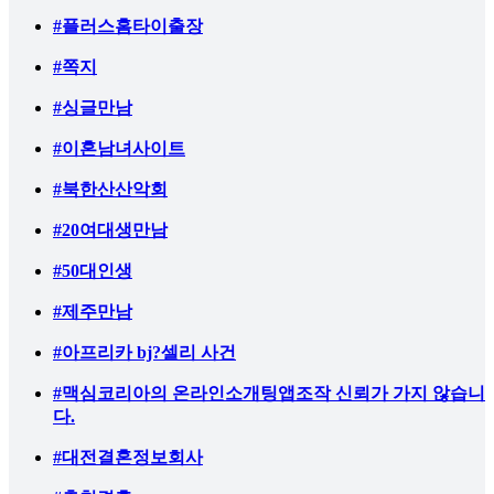
#플러스홈타이출장
#쪽지
#싱글만남
#이혼남녀사이트
#북한산산악회
#20여대생만남
#50대인생
#제주만남
#아프리카 bj?셀리 사건
#맥심코리아의 온라인소개팅앱조작 신뢰가 가지 않습니
다.
#대전결혼정보회사