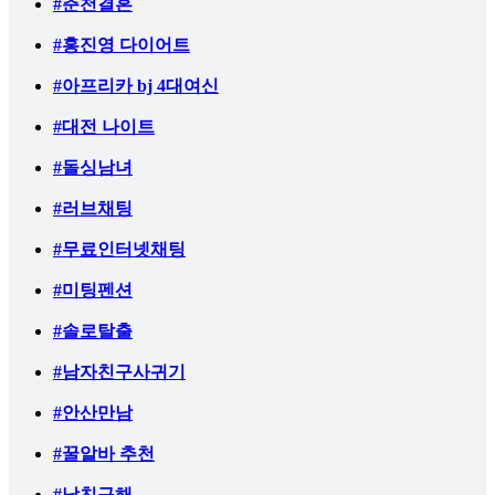
#춘천결혼
#홍진영 다이어트
#아프리카 bj 4대여신
#대전 나이트
#돌싱남녀
#러브채팅
#무료인터넷채팅
#미팅펜션
#솔로탈출
#남자친구사귀기
#안산만남
#꿀알바 추천
#남친구해