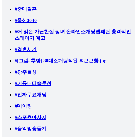
#중매결혼
#울산3040
#애 많은 가난한집 장녀 온라인소개팅앱패턴 충격적인
스테이지 예고
#결혼시기
#[그림, 후방] 30대소개팅직원 최근근황.jpg
#광주돌싱
#커뮤니티솔루션
#진짜무료채팅
#데이팅
#스포츠마사지
#음악방송듣기