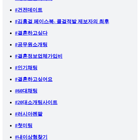
#건전데이트
#김홍걸 페이스북- 콜걸적발 제보자의 최후
#결혼하고싶다
#공무원소개팅
#결혼정보업체가입비
#인기채팅
#결혼하고싶어요
#60대채팅
#20대소개팅사이트
#러시아펜팔
#첫미팅
#내이상형찾기