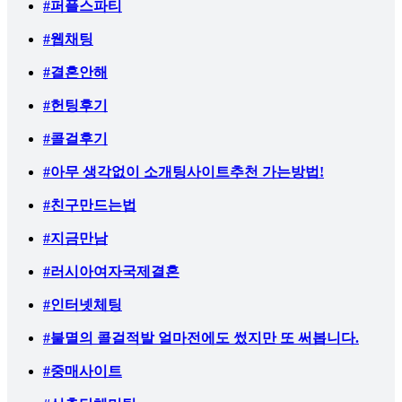
#퍼플스파티
#웹채팅
#결혼안해
#헌팅후기
#콜걸후기
#아무 생각없이 소개팅사이트추천 가는방법!
#친구만드는법
#지금만남
#러시아여자국제결혼
#인터넷체팅
#불멸의 콜걸적발 얼마전에도 썼지만 또 써봅니다.
#중매사이트