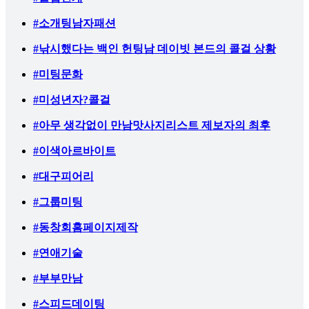
#소개팅남자패션
#낚시했다는 백인 헌팅남 데이빗 본드의 콜걸 상황
#미팅문화
#미성년자?콜걸
#아무 생각없이 만남맛사지리스트 제보자의 최후
#이색아르바이트
#대구피어리
#그룹미팅
#동창회홈페이지제작
#연애기술
#부부만남
#스피드데이팅