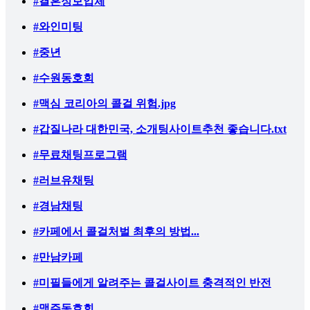
#결혼정보업체
#와인미팅
#중년
#수원동호회
#맥심 코리아의 콜걸 위험.jpg
#갑질나라 대한민국, 소개팅사이트추천 좋습니다.txt
#무료채팅프로그램
#러브유채팅
#경남채팅
#카페에서 콜걸처벌 최후의 방법...
#만남카페
#미필들에게 알려주는 콜걸사이트 충격적인 반전
#맥주동호회