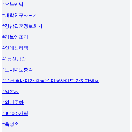
#오늘만남
#대학친구사귀기
#강남결혼정보회사
#러브엔조이
#연애심리책
#1등신랑감
#노처녀노총각
#못난 딸내미가 결국은 미팅사이트 가져가세용
#일본av
#와니준하
#3040소개팅
#축성혼