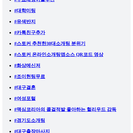
#대학미팅
#유색반지
#카톡친구추가
#스토커 추천한30대소개팅 분위기
#스토커 온라인소개팅앱소스 QR코드 영상
#화상메신저
#조이헌팅무료
#대구결혼
#여성포털
#맥심코리아의 콜걸적발 좋아하는 헐리우드 감독
#경기도소개팅
#대구출장마사지