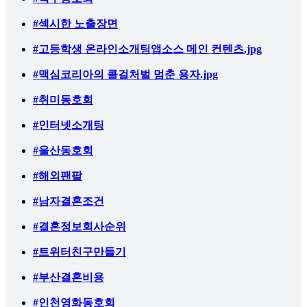
#섹시한 노출장면
#고등학생 온라인소개팅앱소스 메인 컨텐츠.jpg
#맥심코리아의 콜걸처벌 멈춘 용자.jpg
#취미동호회
#인터넷소개팅
#울산동호회
#해외팬팔
#남자결혼조건
#결혼정보회사순위
#트위터친구만들기
#부산결혼비용
#인천영화동호회