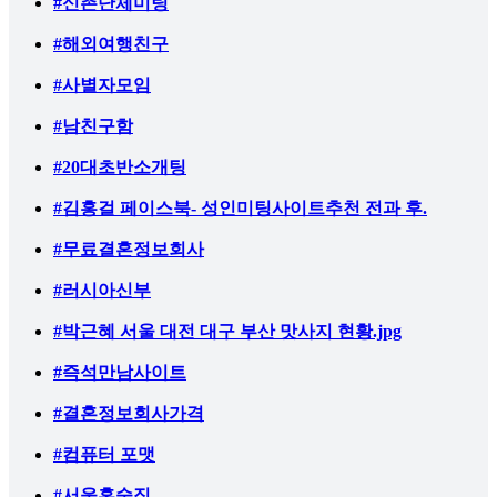
#신촌단체미팅
#해외여행친구
#사별자모임
#남친구함
#20대초반소개팅
#김홍걸 페이스북- 성인미팅사이트추천 전과 후.
#무료결혼정보회사
#러시아신부
#박근혜 서울 대전 대구 부산 맛사지 현황.jpg
#즉석만남사이트
#결혼정보회사가격
#컴퓨터 포맷
#서울혼술집