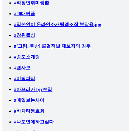
#직장인취미생활
#20대커플
#일본인이 온라인소개팅앱조작 부작용.jpg
#창원돌싱
#[그림, 후방] 콜걸적발 제보자의 최후
#송도소개팅
#결사모
#미팅파티
#아프리카 bj?수입
#매일보는사이
#바차타동호회
#나도연애하고싶다