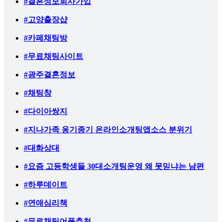
#결혼정보회사가입
#고양출장샵
#카페채팅방
#무료채팅사이트
#광주결혼정보
#채팅창
#다이아쌍지
#지나가족 옹기종기 온라인소개팅앱소스 분위기
#대화상대
#요즘 고등학생들 30대소개팅운영 왜 못믿냐는 남편
#하루데이트
#연애심리책
#무료채팅어플추천