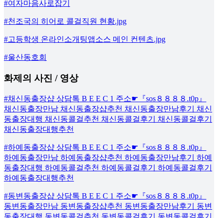
#여자마음사로잡기
#천조국의 히어로 콜걸직원 현황.jpg
#고등학생 온라인소개팅앱소스 메인 컨텐츠.jpg
#울산동호회
화제의 사진 / 영상
#채신동출장샵 상담톡 B E E C 1 주소☛『sos８８８８.t0p』
채신동출장만남 채신동출장샵추천 채신동출장만남후기 채신
동출장대행 채신동콜걸추천 채신동콜걸후기 채신동콜걸후기
채신동출장대행추천
#하예동출장샵 상담톡 B E E C 1 주소☛『sos８８８８.t0p』
하예동출장만남 하예동출장샵추천 하예동출장만남후기 하예
동출장대행 하예동콜걸추천 하예동콜걸후기 하예동콜걸후기
하예동출장대행추천
#동변동출장샵 상담톡 B E E C 1 주소☛『sos８８８８.t0p』
동변동출장만남 동변동출장샵추천 동변동출장만남후기 동변
동출장대행 동변동콜걸추천 동변동콜걸후기 동변동콜걸후기