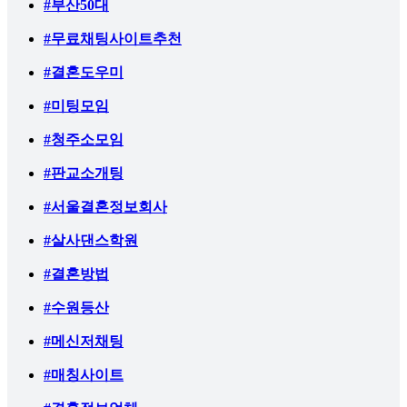
#부산50대
#무료채팅사이트추천
#결혼도우미
#미팅모임
#청주소모임
#판교소개팅
#서울결혼정보회사
#살사댄스학원
#결혼방법
#수원등산
#메신저채팅
#매칭사이트