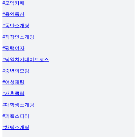
#모임카페
#용인등산
#동탄소개팅
#직장인소개팅
#평택여자
#당일치기데이트코스
#중년의모임
#여성채팅
#재혼클럽
#대학생소개팅
#퍼플스파티
#채팅소개팅