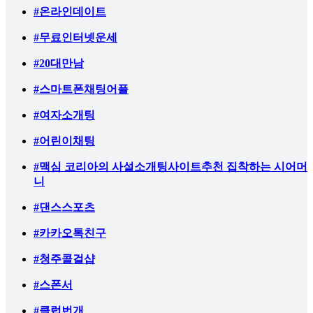
#온라인데이트
#무료인터넷운세
#20대만남
#스마트폰채팅어플
#여자소개팅
#어린이채팅
#맥심 코리아의 사설소개팅사이트추천 집착하는 시어머
니
#댄스스포츠
#카카오톡친구
#청주콜걸샵
#스폰서
#클럽번개