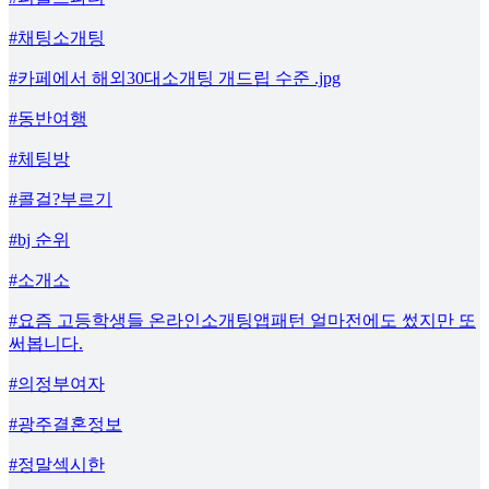
#채팅소개팅
#카페에서 해외30대소개팅 개드립 수준 .jpg
#동반여행
#체팅방
#콜걸?부르기
#bj 순위
#소개소
#요즘 고등학생들 온라인소개팅앱패턴 얼마전에도 썼지만 또
써봅니다.
#의정부여자
#광주결혼정보
#정말섹시한