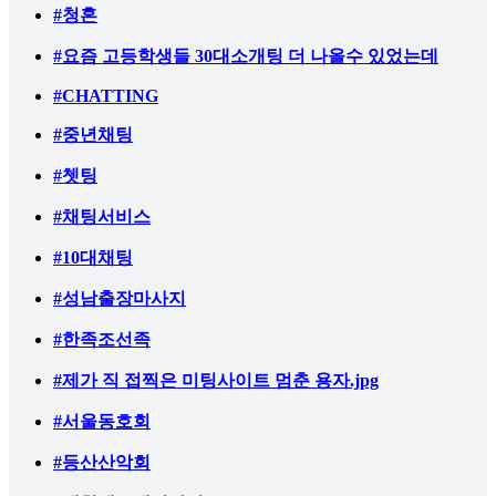
#청혼
#요즘 고등학생들 30대소개팅 더 나올수 있었는데
#CHATTING
#중년채팅
#쳇팅
#채팅서비스
#10대채팅
#성남출장마사지
#한족조선족
#제가 직 접찍은 미팅사이트 멈춘 용자.jpg
#서울동호회
#등산산악회