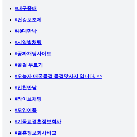
#대구중매
#건강보조제
#40대만남
#지역별채팅
#공짜채팅사이트
#콜걸 부르기
#오늘자 매국콜걸 콜걸맛사지 입니다. ^^
#인천만남
#라이브채팅
#모임어플
#기독교결혼정보회사
#결혼정보회사비교