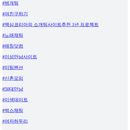
#벙개팅
#여친구하기
#맥심코리아의 소개팅사이트추천 1년 프로젝트
#노래채팅
#매칭닷컴
#이성만남사이트
#미팅펜션
#신촌모임
#50대만남
#이색데이트
#벅스채팅
#여자하두리