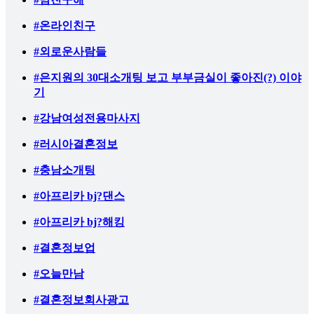
#온라인친구
#외로운사람들
#은지원의 30대소개팅 보고 부부금실이 좋아진(?) 이야
기
#강남여성전용마사지
#러시아결혼정보
#충남소개팅
#아프리카 bj?댄스
#아프리카 bj?해킹
#결혼정보업
#오늘만남
#결혼정보회사광고