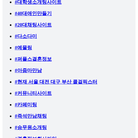
#대학생소개팅사이트
#40대애인만들기
#20대채팅사이트
#다소다미
#예물링
#퍼플스결혼정보
#아줌마만남
#현재 서울 대전 대구 부산 콜걸픽스터
#커뮤니티사이트
#카페미팅
#즉석만남채팅
#승무원소개팅