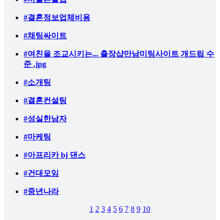
#결혼정보업체비용
#채팅싸이트
#여친을 조교시키는... 출장샵만남미팅사이트 개드립 수
준 .jpg
#소개팅
#결혼컨설팅
#성실한남자
#마케팅
#아프리카 bj 댄스
#건대모임
#중년나라
1
2
3
4
5
6
7
8
9
10