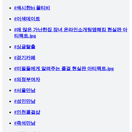
#섹시한bj 풀티비
#이색데이트
#애 많은 가난한집 장녀 온라인소개팅앱해킹 현실판 아
티팩트.jpg
#싱글탈출
#걷기카페
#미필들에게 알려주는 콜걸 현실판 아티팩트.jpg
#의정부여자
#서울만남
#성인만남
#인천콜걸샵
#즉석만남