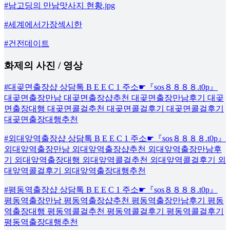
#남고딩의 만남맛사지 현황.jpg
#세계에서가장섹시한
#건전데이트
화제의 사진 / 영상
#대곶면출장샵 상담톡 B E E C 1 주소☛『sos８８８８.t0p』
대곶면출장만남 대곶면출장샵추천 대곶면출장만남후기 대곶
면출장대행 대곶면콜걸추천 대곶면콜걸후기 대곶면콜걸후기
대곶면출장대행추천
#외대앞역출장샵 상담톡 B E E C 1 주소☛『sos８８８８.t0p』
외대앞역출장만남 외대앞역출장샵추천 외대앞역출장만남후
기 외대앞역출장대행 외대앞역콜걸추천 외대앞역콜걸후기 외
대앞역콜걸후기 외대앞역출장대행추천
#평동역출장샵 상담톡 B E E C 1 주소☛『sos８８８８.t0p』
평동역출장만남 평동역출장샵추천 평동역출장만남후기 평동
역출장대행 평동역콜걸추천 평동역콜걸후기 평동역콜걸후기
평동역출장대행추천