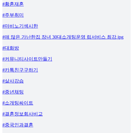
#황혼재혼
#주부취미
#마비노기섹시한
#애 많은 가난한집 장녀 30대소개팅운영 립서비스 최강.jpg
#대화방
#커뮤니티사이트만들기
#카톡친구구하기
#살사강습
#중년채팅
#소개팅싸이트
#결혼정보회사비교
#중국인과결혼