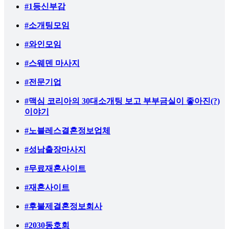
#1등신부감
#소개팅모임
#와인모임
#스웨덴 마사지
#전문기업
#맥심 코리아의 30대소개팅 보고 부부금실이 좋아진(?)
이야기
#노블레스결혼정보업체
#성남출장마사지
#무료재혼사이트
#재혼사이트
#후불제결혼정보회사
#2030동호회