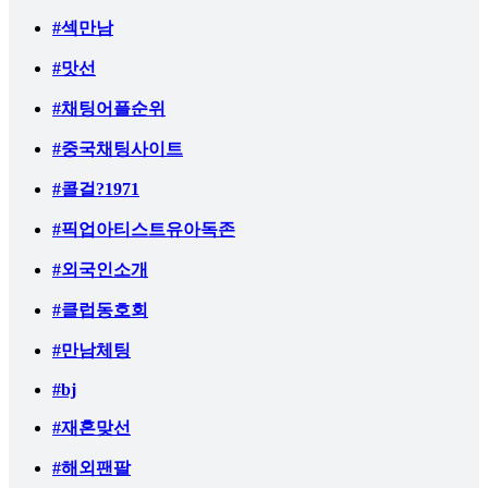
#섹만남
#맛선
#채팅어플순위
#중국채팅사이트
#콜걸?1971
#픽업아티스트유아독존
#외국인소개
#클럽동호회
#만남체팅
#bj
#재혼맞선
#해외팬팔