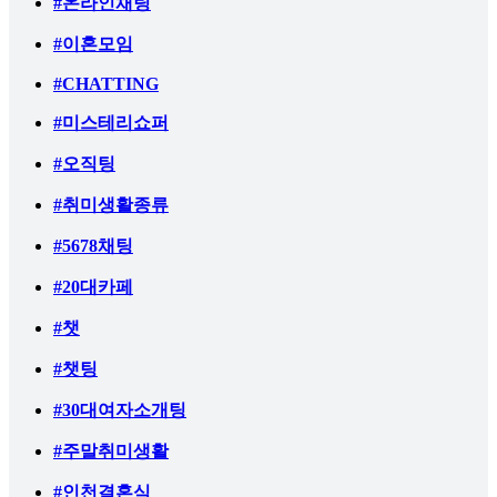
#온라인채팅
#이혼모임
#CHATTING
#미스테리쇼퍼
#오직팅
#취미생활종류
#5678채팅
#20대카페
#챗
#챗팅
#30대여자소개팅
#주말취미생활
#인천결혼식