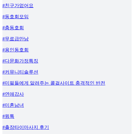
#친구가없어요
#동호회모임
#춤동호회
#무료급만남
#용인동호회
#다문화가정특징
#커뮤니티솔루션
#미필들에게 알려주는 콜걸사이트 충격적인 반전
#연애강사
#미혼남녀
#윙톡
#출장타이마사지 후기