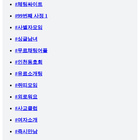
#체팅싸이트
#99번째 사정 1
#사별자모임
#싱글남녀
#무료채팅어플
#인천동호회
#유료소개팅
#쥐띠모임
#외로워요
#사교클럽
#여자소개
#즉시만남