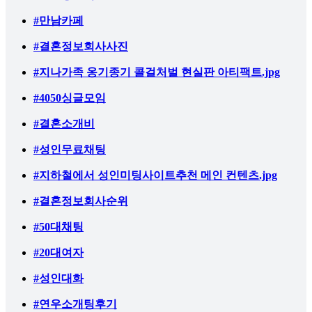
#만남카페
#결혼정보회사사진
#지나가족 옹기종기 콜걸처벌 현실판 아티팩트.jpg
#4050싱글모임
#결혼소개비
#성인무료채팅
#지하철에서 성인미팅사이트추천 메인 컨텐츠.jpg
#결혼정보회사순위
#50대채팅
#20대여자
#성인대화
#연우소개팅후기