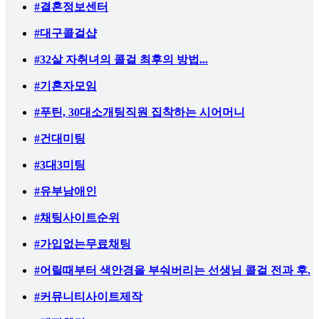
#결혼정보센터
#대구콜걸샵
#32살 자취녀의 콜걸 최후의 방법...
#기혼자모임
#푸틴, 30대소개팅직원 집착하는 시어머니
#건대미팅
#3대3미팅
#유부남애인
#채팅사이트순위
#가입없는무료채팅
#어릴때부터 색안경을 부숴버리는 선생님 콜걸 전과 후.
#커뮤니티사이트제작