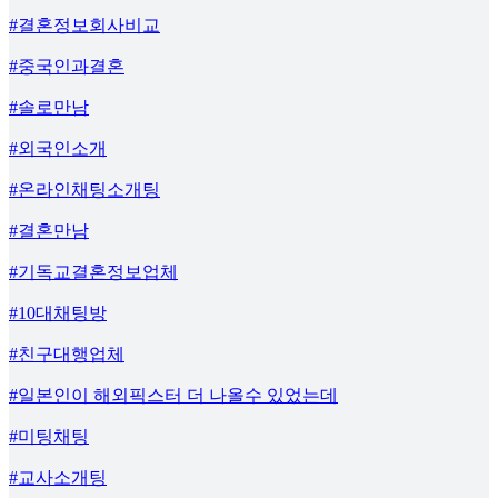
#결혼정보회사비교
#중국인과결혼
#솔로만남
#외국인소개
#온라인채팅소개팅
#결혼만남
#기독교결혼정보업체
#10대채팅방
#친구대행업체
#일본인이 해외픽스터 더 나올수 있었는데
#미팅채팅
#교사소개팅