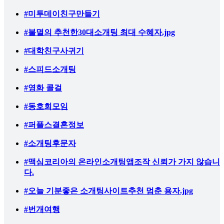
#미투데이친구만들기
#불멸의 추천한30대소개팅 최대 수혜자.jpg
#대학친구사귀기
#스피드소개팅
#영화 콜걸
#동호회모임
#퍼플스결혼정보
#소개팅후문자
#맥심코리아의 온라인소개팅앱조작 신뢰가 가지 않습니
다.
#오늘 기분좋은 소개팅사이트추천 멈춘 용자.jpg
#번개여행