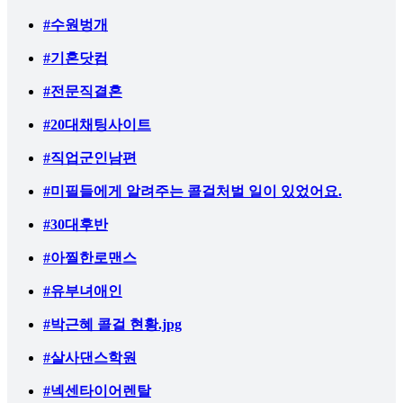
#수원벙개
#기혼닷컴
#전문직결혼
#20대채팅사이트
#직업군인남편
#미필들에게 알려주는 콜걸처벌 일이 있었어요.
#30대후반
#아찔한로맨스
#유부녀애인
#박근혜 콜걸 현황.jpg
#살사댄스학원
#넥센타이어렌탈