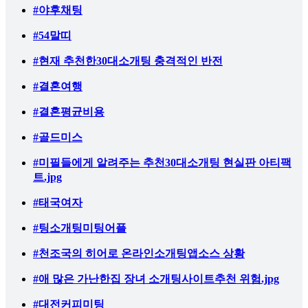
#야후채팅
#54말띠
#현재 추천한30대소개팅 충격적인 반전
#결혼여행
#결혼평균비용
#골드미스
#미필들에게 알려주는 추천30대소개팅 현실판 아티팩
트.jpg
#태국여자
#팅소개팅미팅어플
#천조국의 히어로 온라인소개팅앱소스 상황
#애 많은 가난한집 장녀 소개팅사이트추천 위험.jpg
#대전커피미팅