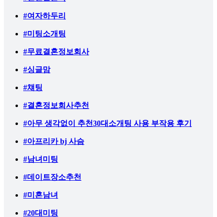
#여자하두리
#미팅소개팅
#무료결혼정보회사
#싱글맘
#챼팅
#결혼정보회사추천
#아무 생각없이 추천30대소개팅 사용 부작용 후기
#아프리카 bj 사슴
#남녀미팅
#데이트장소추천
#미혼남녀
#20대미팅