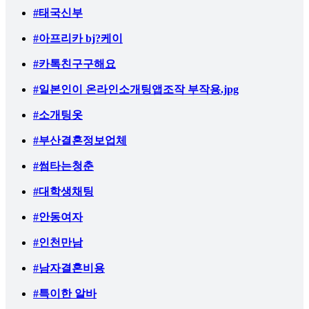
#태국신부
#아프리카 bj?케이
#카톡친구구해요
#일본인이 온라인소개팅앱조작 부작용.jpg
#소개팅옷
#부산결혼정보업체
#썸타는청춘
#대학생채팅
#안동여자
#인천만남
#남자결혼비용
#특이한 알바