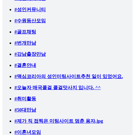
#성인커뮤니티
#수원등산모임
#골프채팅
#번개만남
#강남출장만남
#결혼안내
#맥심코리아의 성인미팅사이트추천 일이 있었어요.
#오늘자 매국콜걸 콜걸맛사지 입니다. ^^
#취미활동
#50대만남
#제가 직 접찍은 미팅사이트 멈춘 용자.jpg
#이혼녀모임