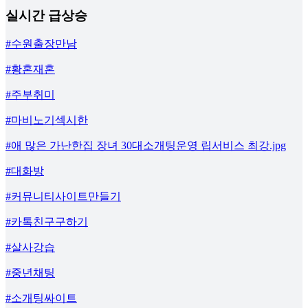
실시간 급상승
#수원출장만남
#황혼재혼
#주부취미
#마비노기섹시한
#애 많은 가난한집 장녀 30대소개팅운영 립서비스 최강.jpg
#대화방
#커뮤니티사이트만들기
#카톡친구구하기
#살사강습
#중년채팅
#소개팅싸이트