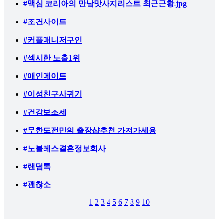
#맥심 코리아의 만남맛사지리스트 최근근황.jpg
#조건사이트
#커플매니저구인
#섹시한 노출1위
#애인메이트
#이성친구사귀기
#건강보조제
#무한도전만의 출장샵추천 가져가세용
#노블레스결혼정보회사
#랜덤톡
#괜찮소
1
2
3
4
5
6
7
8
9
10