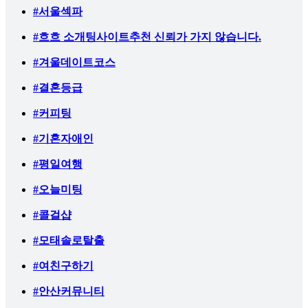
#서울섹파
#흐흐 소개팅사이트추천 신뢰가 가지 않습니다.
#겨울데이트코스
#결혼등급
#커피팅
#기혼자애인
#평일여행
#오늘미팅
#콜걸샵
#모태솔로탈출
#여친구하기
#안산커뮤니티