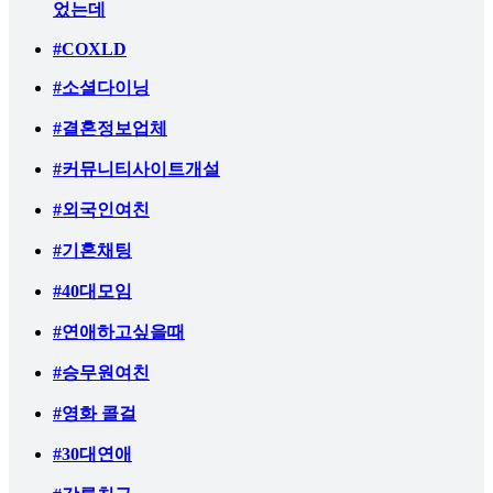
었는데
#COXLD
#소셜다이닝
#결혼정보업체
#커뮤니티사이트개설
#외국인여친
#기혼채팅
#40대모임
#연애하고싶을때
#승무원여친
#영화 콜걸
#30대연애