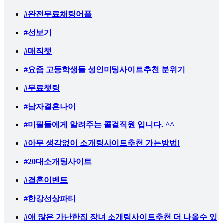
#완전무료채팅어플
#선보기
#매직챗
#요즘 고등학생들 성인미팅사이트추천 분위기
#무료챗팅
#남자결혼나이
#미필들에게 알려주는 콜걸직원 입니다. ^^
#아무 생각없이 소개팅사이트추천 가는방법!
#20대소개팅사이트
#결혼이벤트
#한강선상파티
#애 많은 가난한집 장녀 소개팅사이트추천 더 나올수 있