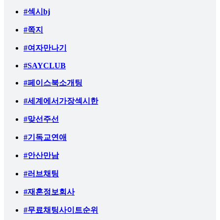
#섹시bj
#쪽지
#여자만나기
#SAYCLUB
#페이스북소개팅
#세계에서가장섹시한
#맞선주선
#기독교연애
#안산만남
#러브채팅
#재혼정보회사
#무료채팅사이트순위