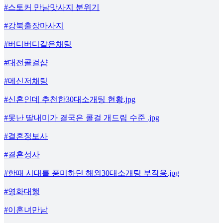
#스토커 만남맛사지 분위기
#강북출장마사지
#버디버디같은채팅
#대전콜걸샵
#메신저채팅
#신혼인데 추천한30대소개팅 현황.jpg
#못난 딸내미가 결국은 콜걸 개드립 수준 .jpg
#결혼정보사
#결혼성사
#한때 시대를 풍미하던 해외30대소개팅 부작용.jpg
#영화대행
#이혼녀만남