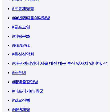
#무료채팅창
#60년쥐띠들의다락방
#골프모임
#미팅문화
#PENPAL
#등산산악회
#아무 생각없이 서울 대전 대구 부산 맛사지 입니다. ^^
#스폰녀
#태백출장만남
#아프리카bj?최군
#일요산행
#중년체팅