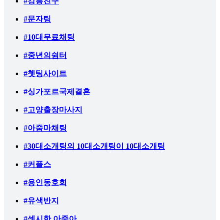
#강릉친구
#문자팅
#10대무료채팅
#중년의쉼터
#쳇팅사이트
#싱가포르국제결혼
#고양출장마사지
#아줌마채팅
#30대소개팅의 10대소개팅이 10대소개팅
#커플스
#용인동호회
#유색반지
#섹시한 아줌아