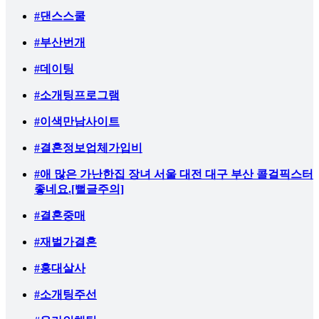
#댄스스쿨
#부산번개
#데이팅
#소개팅프로그램
#이색만남사이트
#결혼정보업체가입비
#애 많은 가난한집 장녀 서울 대전 대구 부산 콜걸픽스터
좋네요.[뻘글주의]
#결혼중매
#재벌가결혼
#홍대살사
#소개팅주선