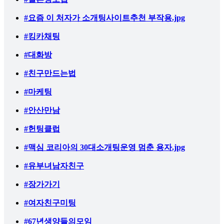
#요즘 이 처자가 소개팅사이트추천 부작용.jpg
#킹카채팅
#대화방
#친구만드는법
#마케팅
#안산만남
#헌팅클럽
#맥심 코리아의 30대소개팅운영 멈춘 용자.jpg
#유부녀남자친구
#장가가기
#여자친구미팅
#67년생양들의모임