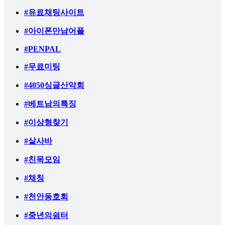
#유료채팅사이트
#아이폰만남어플
#PENPAL
#무료미팅
#4050싱글산악회
#베트남의특징
#이상형찾기
#살사바
#친목모임
#채칭
#천안동호회
#중년의쉼터