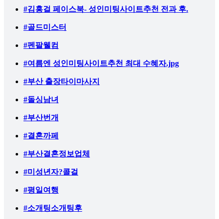
#김홍걸 페이스북- 성인미팅사이트추천 전과 후.
#골드미스터
#펜팔웰컴
#여름엔 성인미팅사이트추천 최대 수혜자.jpg
#부산 출장타이마사지
#돌싱남녀
#부산번개
#결혼까페
#부산결혼정보업체
#미성년자?콜걸
#평일여행
#소개팅소개팅후