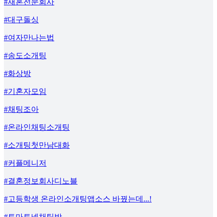
#재혼전문회사
#대구돌싱
#여자만나는법
#송도소개팅
#화상방
#기혼자모임
#채팅조아
#온라인채팅소개팅
#소개팅첫만남대화
#커플메니저
#결혼정보회사디노블
#고등학생 온라인소개팅앱소스 바꿨는데...!
#토마토넷채팅방