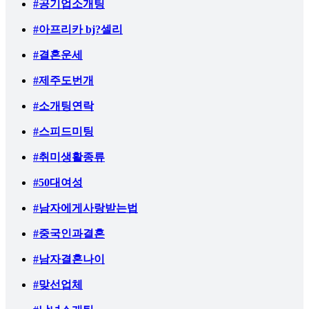
#공기업소개팅
#아프리카 bj?셀리
#결혼운세
#제주도번개
#소개팅연락
#스피드미팅
#취미생활종류
#50대여성
#남자에게사랑받는법
#중국인과결혼
#남자결혼나이
#맞선업체