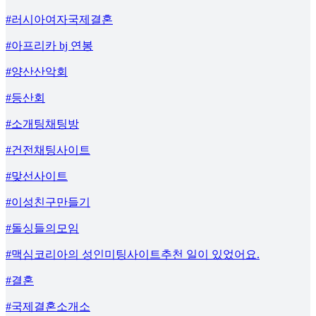
#러시아여자국제결혼
#아프리카 bj 연봉
#양산산악회
#등산회
#소개팅채팅방
#건전채팅사이트
#맞선사이트
#이성친구만들기
#돌싱들의모임
#맥심코리아의 성인미팅사이트추천 일이 있었어요.
#결혼
#국제결혼소개소