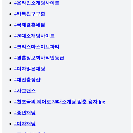
#온라인소개팅사이트
#카톡친구구함
#국제결혼네팔
#20대소개팅사이트
#크리스마스이브파티
#결혼정보회사직업등급
#여자많은채팅
#대전출장샵
#사교댄스
#천조국의 히어로 30대소개팅 멈춘 용자.jpg
#중년채팅
#여자채팅