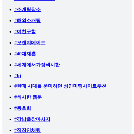
#소개팅장소
#해외소개팅
#여친구함
#오랜지메이트
#40대재혼
#세계에서가장섹시한
#bj
#한때 시대를 풍미하던 성인미팅사이트추천
#섹시한 웹툰
#동호회
#강남출장마사지
#직장인채팅