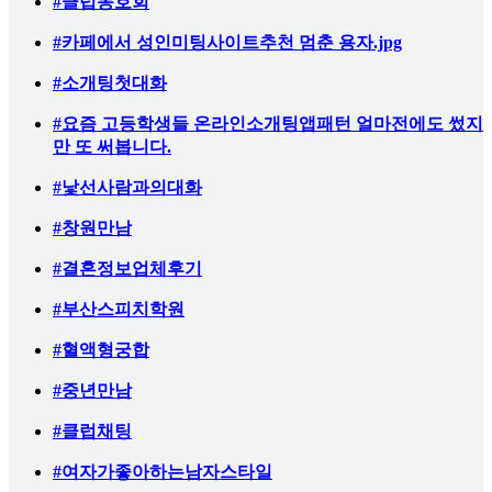
#클럽동호회
#카페에서 성인미팅사이트추천 멈춘 용자.jpg
#소개팅첫대화
#요즘 고등학생들 온라인소개팅앱패턴 얼마전에도 썼지
만 또 써봅니다.
#낯선사람과의대화
#창원만남
#결혼정보업체후기
#부산스피치학원
#혈액형궁합
#중년만남
#클럽채팅
#여자가좋아하는남자스타일