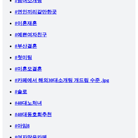
#남녀소개팅
#연인끼리갈만한곳
#이혼재혼
#예쁜여자친구
#부산결혼
#첫미팅
#미혼모결혼
#카페에서 해외30대소개팅 개드립 수준 .jpg
#솔로
#40대노처녀
#40대동호회추천
#아임8
#여자많은카페