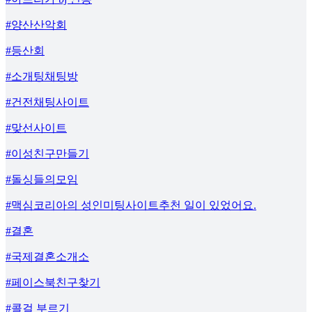
#양산산악회
#등산회
#소개팅채팅방
#건전채팅사이트
#맞선사이트
#이성친구만들기
#돌싱들의모임
#맥심코리아의 성인미팅사이트추천 일이 있었어요.
#결혼
#국제결혼소개소
#페이스북친구찾기
#콜걸 부르기