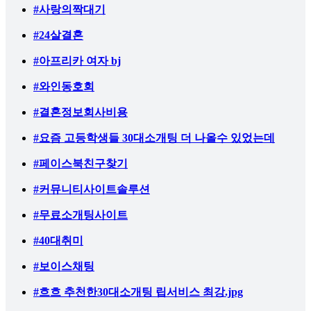
#사랑의짝대기
#24살결혼
#아프리카 여자 bj
#와인동호회
#결혼정보회사비용
#요즘 고등학생들 30대소개팅 더 나올수 있었는데
#페이스북친구찾기
#커뮤니티사이트솔루션
#무료소개팅사이트
#40대취미
#보이스채팅
#흐흐 추천한30대소개팅 립서비스 최강.jpg