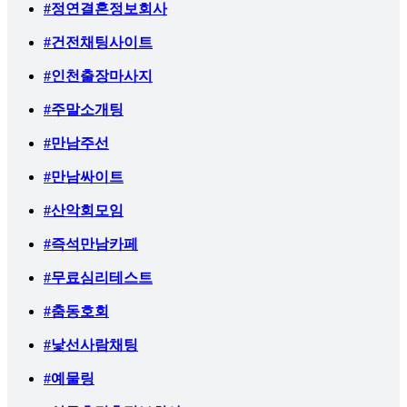
#정연결혼정보회사
#건전채팅사이트
#인천출장마사지
#주말소개팅
#만남주선
#만남싸이트
#산악회모임
#즉석만남카페
#무료심리테스트
#춤동호회
#낯선사람채팅
#예물링