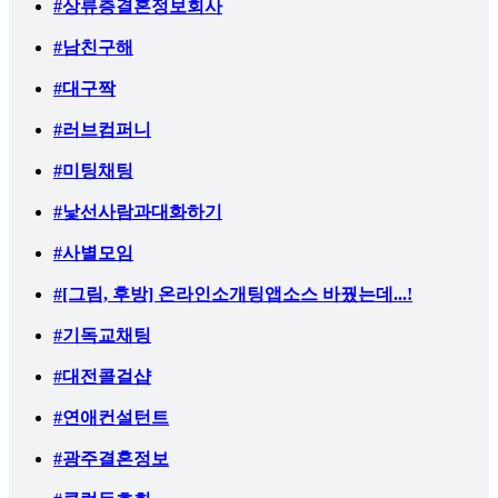
#상류층결혼정보회사
#남친구해
#대구짝
#러브컴퍼니
#미팅채팅
#낯선사람과대화하기
#사별모임
#[그림, 후방] 온라인소개팅앱소스 바꿨는데...!
#기독교채팅
#대전콜걸샵
#연애컨설턴트
#광주결혼정보