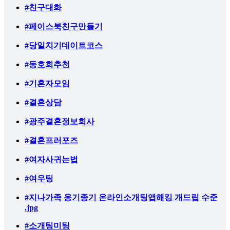
#친구대화
#페이스북친구만들기
#당일치기데이트코스
#동호회추천
#기혼자모임
#결혼상담
#광주결혼정보회사
#결혼프러포즈
#여자사귀는법
#여우팅
#지나가족 옹기종기 온라인소개팅앱해킹 개드립 수준
.jpg
#소개팅미팅