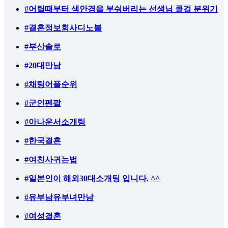
#어릴때부터 색안경을 부숴버리는 선생님 콜걸 분위기
#결혼정보회사디노블
#부산솔로
#20대만남
#채팅어플순위
#군인펜팔
#아나운서소개팅
#한국결혼
#여친사귀는법
#일본인이 해외30대소개팅 입니다. ^^
#유부남유부녀만남
#여성결혼