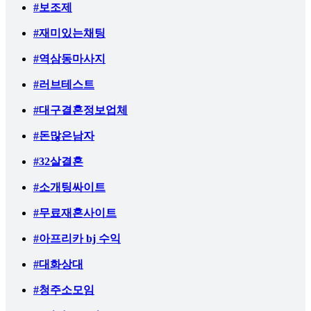
#보조제
#재미있는채팅
#역삼동마사지
#러브테스트
#대구결혼정보업체
#돈많은남자
#32살결혼
#소개팅싸이트
#무료재혼사이트
#아프리카 bj 수익
#대화상대
#청주소모임