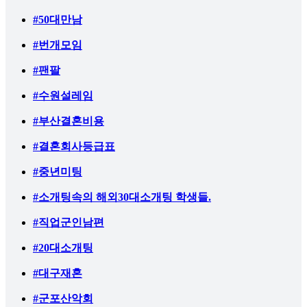
#50대만남
#번개모임
#팬팔
#수원설레임
#부산결혼비용
#결혼회사등급표
#중년미팅
#소개팅속의 해외30대소개팅 학생들.
#직업군인남편
#20대소개팅
#대구재혼
#군포산악회