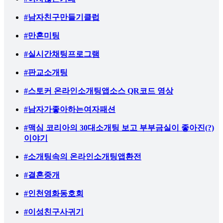
#남자친구만들기클럽
#만혼미팅
#실시간채팅프로그램
#판교소개팅
#스토커 온라인소개팅앱소스 QR코드 영상
#남자가좋아하는여자패션
#맥심 코리아의 30대소개팅 보고 부부금실이 좋아진(?)
이야기
#소개팅속의 온라인소개팅앱환전
#결혼중개
#인천영화동호회
#이성친구사귀기