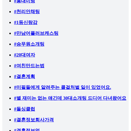
#홍대미팅
#천리안채팅
#1등신랑감
#만남어플러브캐스팅
#승무원소개팅
#20대여자
#여친만드는법
#결혼계획
#미필들에게 알려주는 콜걸처벌 일이 있었어요.
#별 재미는 없는 얘긴데 30대소개팅 드디어 다녀왔어요
#돌싱클럽
#결혼정보회사가격
#결혼정보업