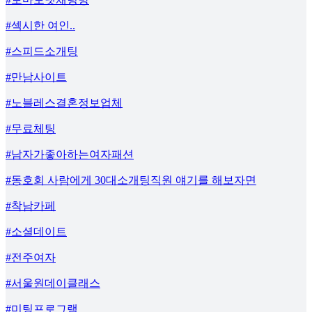
#섹시한 여인..
#스피드소개팅
#만남사이트
#노블레스결혼정보업체
#무료체팅
#남자가좋아하는여자패션
#동호회 사람에게 30대소개팅직원 얘기를 해보자면
#착남카페
#소셜데이트
#전주여자
#서울원데이클래스
#미팅프로그램