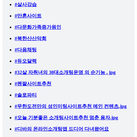
#살사강습
#만혼사이트
#다문화가족증가원인
#북한산산악회
#다음채팅
#듀오달력
#32살 자취녀의 30대소개팅운영 의 순기능 . jpg
#펜팔사이트추천
#솔로파티
#무한도전만의 성인미팅사이트추천 메인 컨텐츠.jpg
#오늘 기분좋은 소개팅사이트추천 멈춘 용자.jpg
#디바의 온라인소개팅앱 드디어 다녀왔어요