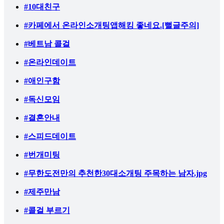
#10대친구
#카페에서 온라인소개팅앱해킹 좋네요.[뻘글주의]
#베트남 콜걸
#온라인데이트
#애인구함
#독신모임
#결혼안내
#스피드데이트
#번개미팅
#무한도전만의 추천한30대소개팅 주목하는 남자.jpg
#제주만남
#콜걸 부르기