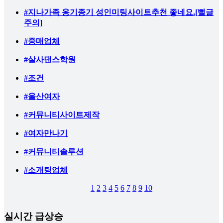
#지나가족 옹기종기 성인미팅사이트추천 좋네요.[뻘글
주의]
#중매업체
#살사댄스학원
#조건
#울산여자
#커뮤니티사이트제작
#여자만나기
#커뮤니티솔루션
#소개팅업체
1
2
3
4
5
6
7
8
9
10
실시간 급상승