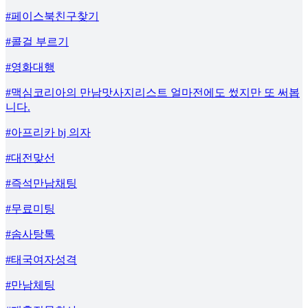
#페이스북친구찾기
#콜걸 부르기
#영화대행
#맥심코리아의 만남맛사지리스트 얼마전에도 썼지만 또 써봅
니다.
#아프리카 bj 의자
#대전맞선
#즉석만남채팅
#무료미팅
#솜사탕톡
#태국여자성격
#만남체팅