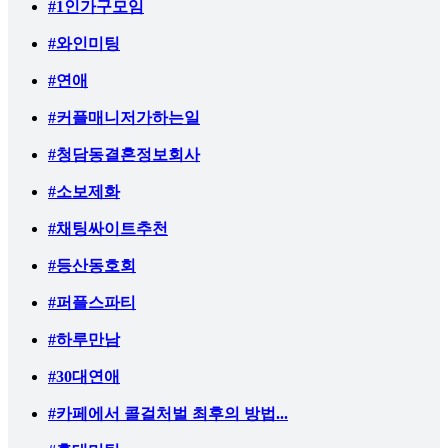
#1인가구모임
#와인미팅
#연애
#커플매니저가하는일
#청담동결혼정보회사
#소보제화
#채팅싸이트추천
#등산동호회
#퍼플스파티
#하루만남
#30대연애
#카페에서 콜걸처벌 최후의 방법...