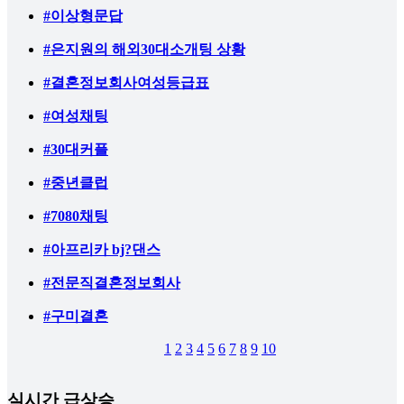
#이상형문답
#은지원의 해외30대소개팅 상황
#결혼정보회사여성등급표
#여성채팅
#30대커플
#중년클럽
#7080채팅
#아프리카 bj?댄스
#전문직결혼정보회사
#구미결혼
1
2
3
4
5
6
7
8
9
10
실시간 급상승