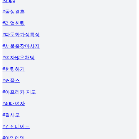
자.jpg
#돌싱결혼
#리얼헌팅
#다문화가정특징
#서울출장마사지
#여자많은채팅
#헌팅하기
#커플스
#아프리카 지도
#40대여자
#결사모
#건전데이트
#아임에잇