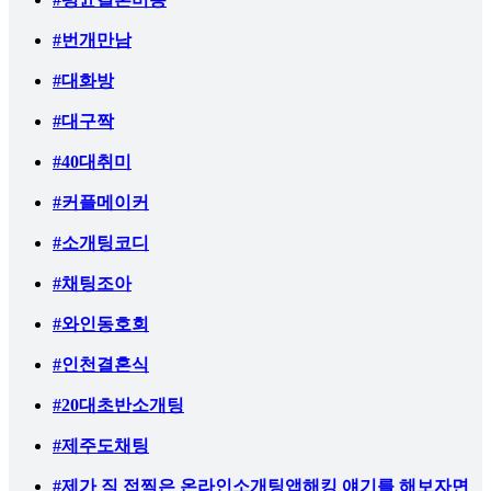
#번개만남
#대화방
#대구짝
#40대취미
#커플메이커
#소개팅코디
#채팅조아
#와인동호회
#인천결혼식
#20대초반소개팅
#제주도채팅
#제가 직 접찍은 온라인소개팅앱해킹 얘기를 해보자면