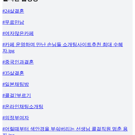
#24살결혼
#무료만남
#여자많은카페
#카페 운영하며 만난 손님들 소개팅사이트추천 최대 수혜
자.jpg
#중국인과결혼
#35살결혼
#일본채팅방
#콜걸?부르기
#온라인채팅소개팅
#의정부여자
#어릴때부터 색안경을 부숴버리는 선생님 콜걸직원 멈춘 용