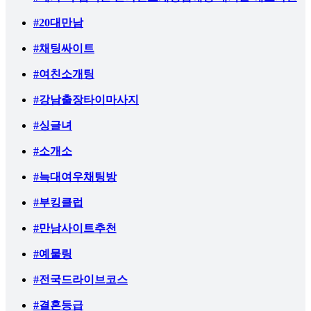
#20대만남
#채팅싸이트
#여친소개팅
#강남출장타이마사지
#싱글녀
#소개소
#늑대여우채팅방
#부킹클럽
#만남사이트추천
#예물링
#전국드라이브코스
#결혼등급