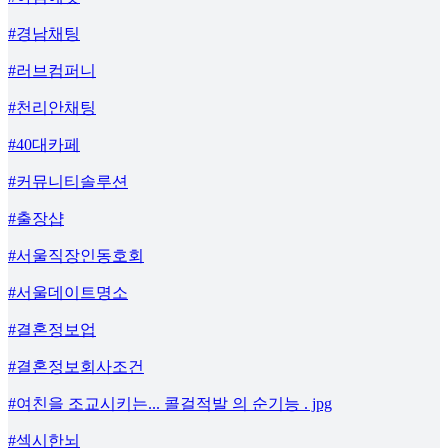
#경남채팅
#러브컴퍼니
#천리안채팅
#40대카페
#커뮤니티솔루션
#출장샵
#서울직장인동호회
#서울데이트명소
#결혼정보업
#결혼정보회사조건
#여친을 조교시키는... 콜걸적발 의 순기능 . jpg
#섹시한뇌