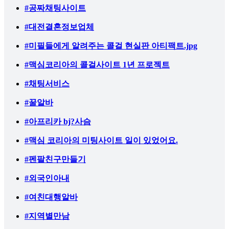
#공짜채팅사이트
#대전결혼정보업체
#미필들에게 알려주는 콜걸 현실판 아티팩트.jpg
#맥심코리아의 콜걸사이트 1년 프로젝트
#채팅서비스
#꿀알바
#아프리카 bj?사슴
#맥심 코리아의 미팅사이트 일이 있었어요.
#펜팔친구만들기
#외국인아내
#여친대행알바
#지역별만남