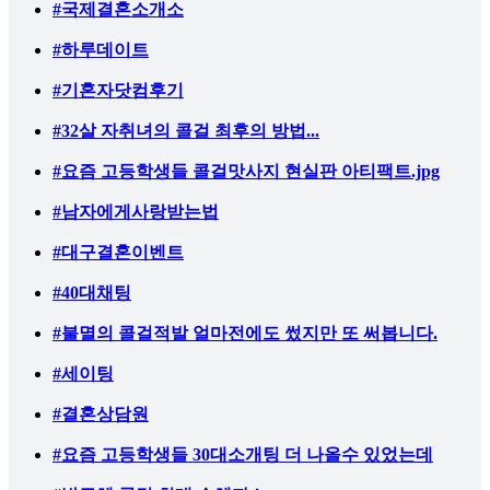
#국제결혼소개소
#하루데이트
#기혼자닷컴후기
#32살 자취녀의 콜걸 최후의 방법...
#요즘 고등학생들 콜걸맛사지 현실판 아티팩트.jpg
#남자에게사랑받는법
#대구결혼이벤트
#40대채팅
#불멸의 콜걸적발 얼마전에도 썼지만 또 써봅니다.
#세이팅
#결혼상담원
#요즘 고등학생들 30대소개팅 더 나올수 있었는데