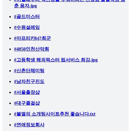
춘 용자.jpg
#골드미스터
#수원설레임
#아프리카bj?최군
#4050인천산악회
#고등학생 해외픽스터 립서비스 최강.jpg
#신촌단체미팅
#남자친구진도
#서울출장샵
#대구콜걸샵
#불멸의 소개팅사이트추천 좋습니다.txt
#연애정보회사