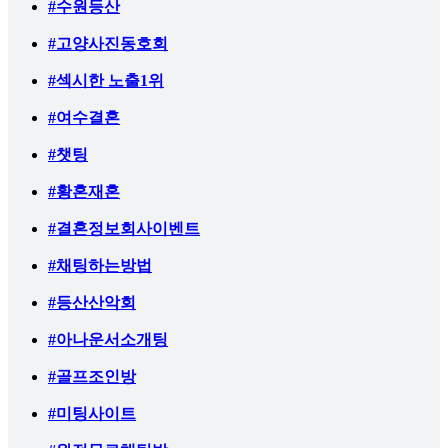
#수원등산
#고양사진동호회
#섹시한 노출1위
#여수결혼
#챗팅
#황혼재혼
#결혼정보회사이벤트
#채팅하는방법
#등산산악회
#아나운서소개팅
#골프조인방
#미팅사이트