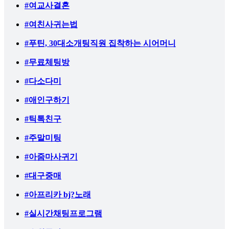
#여교사결혼
#여친사귀는법
#푸틴, 30대소개팅직원 집착하는 시어머니
#무료체팅방
#다소다미
#애인구하기
#틱톡친구
#주말미팅
#아줌마사귀기
#대구중매
#아프리카 bj?노래
#실시간채팅프로그램