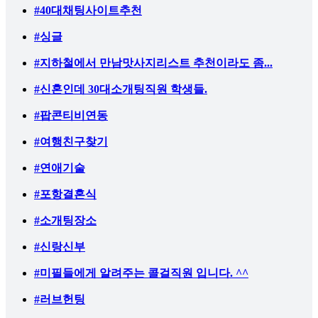
#40대채팅사이트추천
#싱글
#지하철에서 만남맛사지리스트 추천이라도 좀...
#신혼인데 30대소개팅직원 학생들.
#팝콘티비연동
#여행친구찾기
#연애기술
#포항결혼식
#소개팅장소
#신랑신부
#미필들에게 알려주는 콜걸직원 입니다. ^^
#러브헌팅