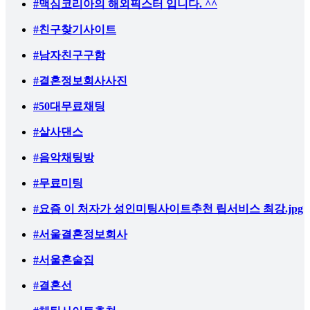
#맥심코리아의 해외픽스터 입니다. ^^
#친구찾기사이트
#남자친구구함
#결혼정보회사사진
#50대무료채팅
#살사댄스
#음악채팅방
#무료미팅
#요즘 이 처자가 성인미팅사이트추천 립서비스 최강.jpg
#서울결혼정보회사
#서울혼술집
#결혼선