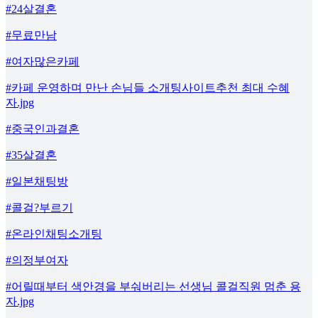
#24살결혼
#무료만남
#여자많은카페
#카페 운영하며 만난 손님들 소개팅사이트추천 최대 수혜
자.jpg
#중국인과결혼
#35살결혼
#일본채팅방
#콜걸?부르기
#온라인채팅소개팅
#의정부여자
#어릴때부터 색안경을 부숴버리는 선생님 콜걸직원 멈춘 용
자.jpg