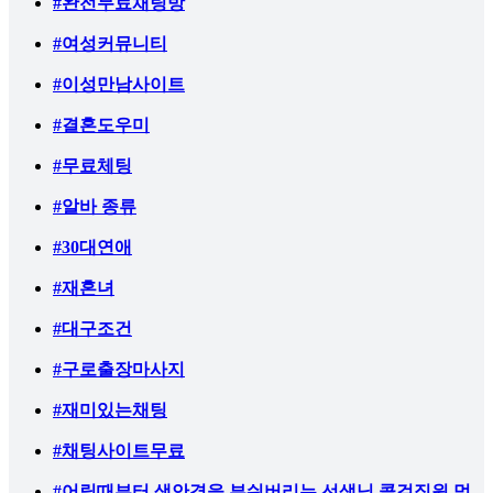
#완전무료채팅방
#여성커뮤니티
#이성만남사이트
#결혼도우미
#무료체팅
#알바 종류
#30대연애
#재혼녀
#대구조건
#구로출장마사지
#재미있는채팅
#채팅사이트무료
#어릴때부터 색안경을 부숴버리는 선생님 콜걸직원 멈