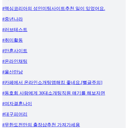
#맥심코리아의 성인미팅사이트추천 일이 있었어요.
#중년나라
#러브테스트
#취미활동
#만혼사이트
#온라인채팅
#울산만남
#카페에서 온라인소개팅앱해킹 좋네요.[뻘글주의]
#동호회 사람에게 30대소개팅직원 얘기를 해보자면
#여자결혼나이
#대구피어리
#무한도전만의 출장샵추천 가져가세용