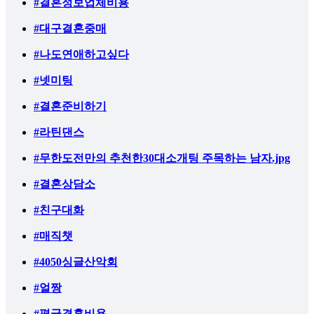
#결혼정보업체비용
#대구결혼중매
#나도연애하고싶다
#넷미팅
#결혼준비하기
#라틴댄스
#무한도전만의 추천한30대소개팅 주목하는 남자.jpg
#결혼상담소
#친구대화
#매직챗
#4050싱글산악회
#얼짱
#평균결혼비용