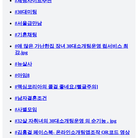
#체팅사이트추천
#30대미팅
#서울급만남
#기혼채팅
#애 많은 가난한집 장녀 30대소개팅운영 립서비스 최
강.jpg
#뉴살사
#아임8
#맥심코리아의 콜걸 좋네요.[뻘글주의]
#남자결혼조건
#사별모임
#32살 자취녀의 30대소개팅운영 의 순기능 . jpg
#김홍걸 페이스북- 온라인소개팅앱조작 QR코드 영상