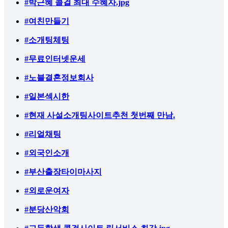
#박근혜 콜걸 최대 수혜자.jpg
#여친만들기
#소개팅체팅
#무료인터넷운세
#노블결혼정보회사
#일본섹시한
#현재 사설소개팅사이트추천 첫번째 만남.
#리얼채팅
#외국인소개
#부산출장타이마사지
#외로운여자
#분당산악회