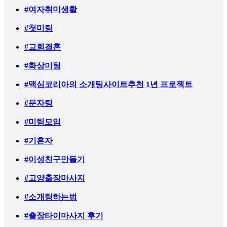
#여자취미생활
#첫미팅
#교회결혼
#화상미팅
#맥심코리아의 소개팅사이트추천 1년 프로젝트
#문자팅
#미팅모임
#기혼자
#이성친구만들기
#고양출장마사지
#소개팅하는법
#출장타이마사지 후기