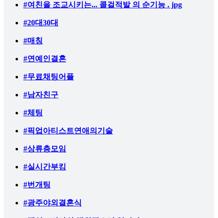
#여친을 조교시키는... 콜걸적발 의 순기능 . jpg
#20대30대
#매칭
#연예인결혼
#무료채팅어플
#남자친구
#체팅
#픽업아티스트연애의기술
#상류층모임
#실시간부킹
#번개팅
#광주야외결혼식