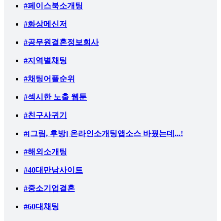
#페이스북소개팅
#화상메신저
#공무원결혼정보회사
#지역별채팅
#채팅어플순위
#섹시한 노출 웹툰
#친구사귀기
#[그림, 후방] 온라인소개팅앱소스 바꿨는데...!
#해외소개팅
#40대만남사이트
#중소기업결혼
#60대채팅