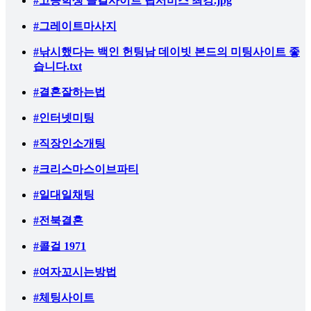
#고등학생 콜걸사이트 립서비스 최강.jpg
#그레이트마사지
#낚시했다는 백인 헌팅남 데이빗 본드의 미팅사이트 좋
습니다.txt
#결혼잘하는법
#인터넷미팅
#직장인소개팅
#크리스마스이브파티
#일대일채팅
#전북결혼
#콜걸 1971
#여자꼬시는방법
#체팅사이트