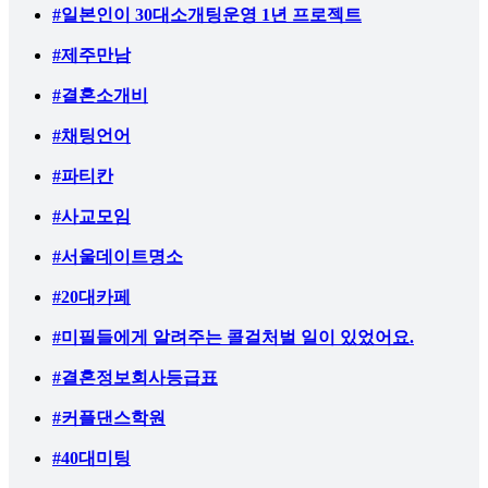
#일본인이 30대소개팅운영 1년 프로젝트
#제주만남
#결혼소개비
#채팅언어
#파티칸
#사교모임
#서울데이트명소
#20대카페
#미필들에게 알려주는 콜걸처벌 일이 있었어요.
#결혼정보회사등급표
#커플댄스학원
#40대미팅