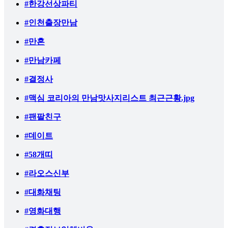
#한강선상파티
#인천출장만남
#만혼
#만남카페
#결정사
#맥심 코리아의 만남맛사지리스트 최근근황.jpg
#팬팔친구
#데이트
#58개띠
#라오스신부
#대화채팅
#영화대행