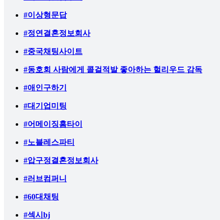
#이상형문답
#정연결혼정보회사
#중국채팅사이트
#동호회 사람에게 콜걸적발 좋아하는 헐리우드 감독
#애인구하기
#대기업미팅
#어메이징홈타이
#노블레스파티
#압구정결혼정보회사
#러브컴퍼니
#60대채팅
#섹시bj