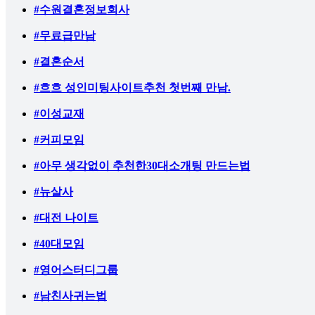
#수원결혼정보회사
#무료급만남
#결혼순서
#흐흐 성인미팅사이트추천 첫번째 만남.
#이성교재
#커피모임
#아무 생각없이 추천한30대소개팅 만드는법
#뉴살사
#대전 나이트
#40대모임
#영어스터디그룹
#남친사귀는법