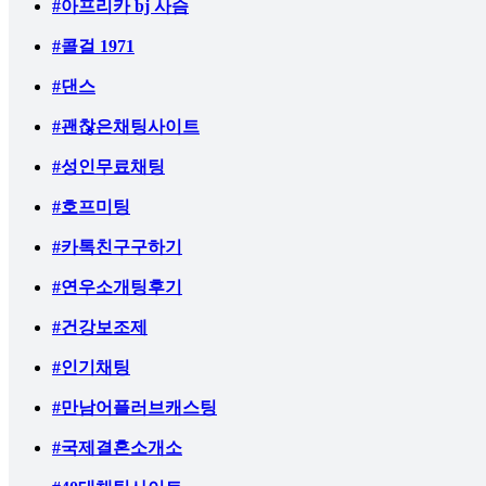
#아프리카 bj 사슴
#콜걸 1971
#댄스
#괜찮은채팅사이트
#성인무료채팅
#호프미팅
#카톡친구구하기
#연우소개팅후기
#건강보조제
#인기채팅
#만남어플러브캐스팅
#국제결혼소개소