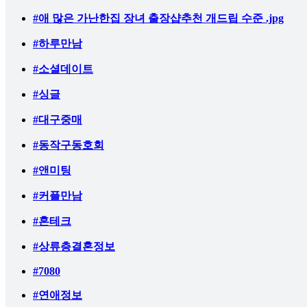
#애 많은 가난한집 장녀 출장샵추천 개드립 수준 .jpg
#하루만남
#소셜데이트
#싱글
#대구중매
#동작구동호회
#앤미팅
#커플만남
#혼테크
#상류층결혼정보
#7080
#연애정보