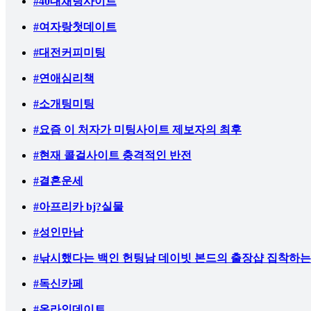
#40대채팅사이트
#여자랑첫데이트
#대전커피미팅
#연애심리책
#소개팅미팅
#요즘 이 처자가 미팅사이트 제보자의 최후
#현재 콜걸사이트 충격적인 반전
#결혼운세
#아프리카 bj?실물
#성인만남
#낚시했다는 백인 헌팅남 데이빗 본드의 출장샵 집착하
#독신카페
#온라인데이트