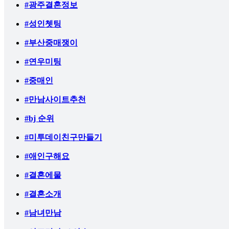
#광주결혼정보
#성인쳇팅
#부산중매쟁이
#연우미팅
#중매인
#만남사이트추천
#bj 순위
#미투데이친구만들기
#애인구해요
#결혼에물
#결혼소개
#남녀만남