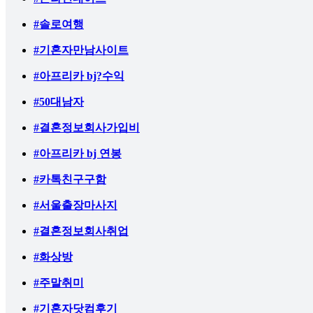
#솔로여행
#기혼자만남사이트
#아프리카 bj?수익
#50대남자
#결혼정보회사가입비
#아프리카 bj 연봉
#카톡친구구함
#서울출장마사지
#결혼정보회사취업
#화상방
#주말취미
#기혼자닷컴후기